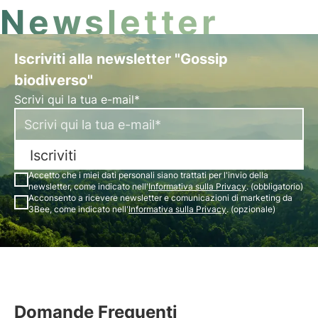
Newsletter
Iscriviti alla newsletter "Gossip
biodiverso"
Scrivi qui la tua e-mail*
Iscriviti
Accetto che i miei dati personali siano trattati per l'invio della
newsletter, come indicato nell'
Informativa sulla Privacy
. (obbligatorio)
Acconsento a ricevere newsletter e comunicazioni di marketing da
3Bee, come indicato nell'
Informativa sulla Privacy
. (opzionale)
Domande Frequenti