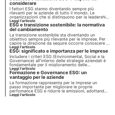
considerare
I fattori ESG stanno diventando sempre più
rilevanti per le aziende di tutto il mondo. Le
organizzazioni che si distinguono per la leadership
in queste tematiche mostrano un impegno
Leggi l'articolo
ESG e transizione sostenibile: la normativa
concreto verso la crescita con l'integrazione delle
tematiche ESG nella strategia aziendale.
del cambiamento
La transizione sostenibile sta diventando un
obiettivo sempre più rilevante per le imprese. Per
capire la direzione da seguire occorre conoscere la
normativa che disciplina la mobilitazione. In questo
Leggi l'articolo
ESG: significato e importanza per le imprese
articolo proponiamo una panoramica che chiarisce
i dubbi sulle azioni da intraprendere.
Includere i criteri ESG (Environmental, Social e la
Governance) all'interno delle strategie aziendali è
fondamentale per il miglioramento delle
performance. In questo articolo approfondiamo il
Leggi l'articolo
Formazione e Governance ESG: un
significato dei criteri ESG, la loro natura e
l’importanza per aziende e investitori.
vantaggio per le aziende
La formazione rappresenta per le imprese un
passo importante per migliorare le proprie
perfomance ESG e ridurre le emissioni, adottando
pratiche sostenibili all’interno dell’organizzazione,
Leggi l'articolo
come l’uso di tecnologie green o la riduzione della
plastica.