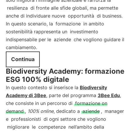
solo migliora l'immagine aziendale e rafforza la
resilienza
di fronte alle sfide globali, ma permette
anche di individuare nuove
opportunità
di business.
In questo scenario, la
formazione
in ambito
sostenibilità rappresenta un
investimento
indispensabile per le
aziende
che vogliono guidare il
cambiamento.
Continua
Biodiversity Academy: formazione
ESG 100% digitale
In questo contesto si inserisce la
Biodiversity
Academy di 3Bee
, parte del programma
3Bee Edu
,
che consiste in un percorso di
formazione on
demand
,
100% online
, dedicato a
aziende
,
manager
e
professionisti
di ogni settore che vogliono
migliorare
le
competenze
nell’ambito della