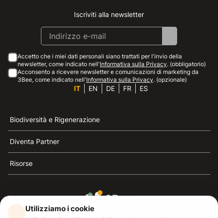
Iscriviti alla newsletter
Instagram
Facebook
Linkedin
Youtube
Accetto che i miei dati personali siano trattati per l'invio della
newsletter, come indicato nell'
Informativa sulla Privacy
. (obbligatorio)
Acconsento a ricevere newsletter e comunicazioni di marketing da
3Bee, come indicato nell'
Informativa sulla Privacy
. (opzionale)
IT
EN
DE
FR
ES
Biodiversità e Rigenerazione
Diventa Partner
Risorse
Utilizziamo i cookie
3Bee è il riferimento della sostenibilità, la difesa delle