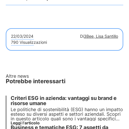
22/03/2024
Di
3Bee, Lisa Santillo
790 Visualizzazioni
Altre news
Potrebbe interessarti
Criteri ESG in azienda: vantaggi su brand e
risorse umane
Le politiche di sostenibilità (ESG) hanno un impatto
esteso su diversi aspetti e settori aziendali. Scopri
in questo articolo quali sono i vantaggi specifici
sul brand e qual è il ruolo delle risorse umane.
Leggi l'articolo
Business e tematiche ESG: 7 aspetti da