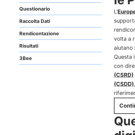
Questionario
L’
Europe
supporta
Raccolta Dati
rendicon
Rendicontazione
volta a 
Risultati
aiutano 
Questa i
3Bee
con dire
(CSRD)
(CSDD)
riferime
Conti
Que