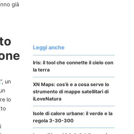
hanno già
to
Leggi anche
ione
Iris: il tool che connette il cielo con
la terra
”, un
XN Maps: cos'è e a cosa serve lo
 un
strumento di mappe satellitari di
iLoveNatura
re lo
tto
Isole di calore urbane: il verde e la
regola 3-30-300
i