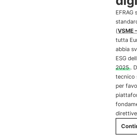
dig
EFRAG s
standard
(
VSME –
tutta Eu
abbia sv
ESG del
2025
. 
tecnico
per favo
piattafo
fondamen
direttiv
Conti