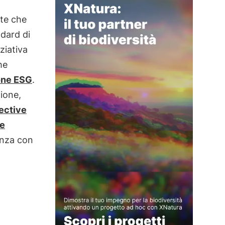
nte che
dard di
ziativa
he
one ESG
.
zione,
rective
ve
enza con