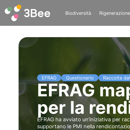
Biodiversità
Rigenerazion
EFRAG
Questionario
Raccolta dat
EFRAG map
per la ren
EFRAG ha avviato un’iniziativa per racc
supportano le PMI nella rendicontazi