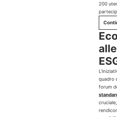
200 uten
partecip
Conti
Eco
all
ES
L’inizia
quadro 
forum de
standa
cruciale,
rendicon