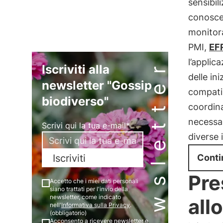
sensibil
conosce
monitora
PMI,
EFR
Newsletter
l’applic
Iscriviti alla
delle ini
newsletter "Gossip
compatib
biodiverso"
coordina
necessar
Scrivi qui la tua e-mail*
diverse i
Iscriviti
Conti
Pre
Accetto che i miei dati personali
siano trattati per l'invio della
newsletter, come indicato
all
nell'
Informativa sulla Privacy
.
(obbligatorio)
Acconsento a ricevere newsletter e