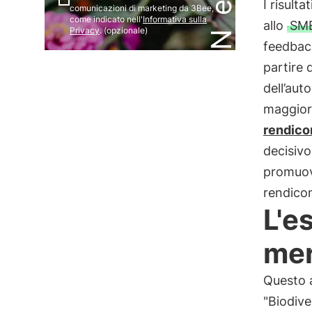
I risulta
comunicazioni di marketing da 3Bee,
come indicato nell'
Informativa sulla
allo
SM
Privacy
. (opzionale)
feedback
partire 
dell’aut
maggiore
rendico
decisivo
promuov
rendicon
L'e
mer
Questo a
"Biodiv