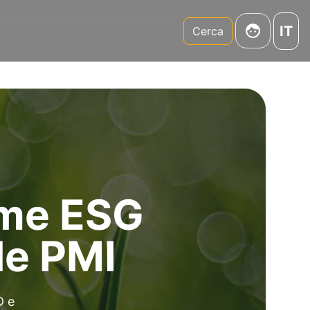
IT
m
Cerca
rme ESG
le PMI
D e