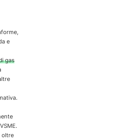
aforme,
da e
di gas
a
altre
mativa.
mente
d VSME.
 oltre