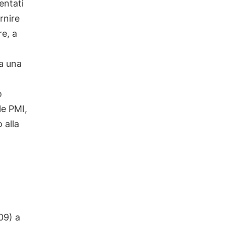
entati
rnire
re, a
 a una
o
le PMI,
 alla
09) a