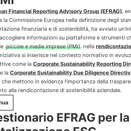
an Financial Reporting Advisory Group (EFRAG)
, e
 la Commissione Europea nella definizione degli stan
tazione finanziaria e di sostenibilità, ha avviato un’ini
raccogliere informazioni su piattaforme e strumenti c
le
piccole e medie imprese (PMI)
nella
rendicontazi
niziativa si inserisce nel contesto normativo in evolu
ttive come la
Corporate Sustainability Reporting Di
e la
Corporate Sustainability Due Diligence Directi
, che mettono in evidenza l’importanza della traspar
nto alla rendicontazione di sostenibilità aziendale.
nua
stionario EFRAG per la