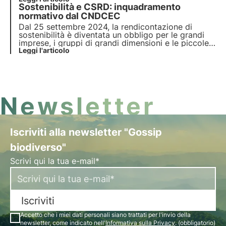
Sostenibilità e CSRD: inquadramento
della Direttiva CSRD sul reporting aziendale e le
prossime tappe per la sua implementazione.
normativo dal CNDCEC
Dal 25 settembre 2024, la rendicontazione di
sostenibilità è diventata un obbligo per le grandi
imprese, i gruppi di grandi dimensioni e le piccole
e medie imprese quotate, oltre a determinate
Leggi l'articolo
società con sede in Paesi terzi. Il CNDCEC ha
pubblicato una guida sull’inquadramento normativo
della CSRD.
Newsletter
Iscriviti alla newsletter "Gossip
biodiverso"
Scrivi qui la tua e-mail*
Iscriviti
Accetto che i miei dati personali siano trattati per l'invio della
newsletter, come indicato nell'
Informativa sulla Privacy
. (obbligatorio)