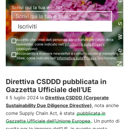
Newsletter
Scrivi qui la tua e-mail*
Iscriviti
Accetto che i miei dati personali siano trattati per l'invio della
newsletter, come indicato nell'
Informativa sulla Privacy
.
(obbligatorio)
Acconsento a ricevere newsletter e comunicazioni di marketing da
3Bee, come indicato nell'
Informativa sulla Privacy
. (opzionale)
Direttiva CSDDD pubblicata in
Gazzetta Ufficiale dell’UE
Il 5 luglio 2024 la
Direttiva CSDDD (Corporate
Sustainability Due Diligence Directive)
, nota anche
come Supply Chain Act, è stata
pubblicata in
Gazzetta Ufficiale dell’Unione Europea
. Un punto di
svolta per le imprese dell’UE, in quanto questa