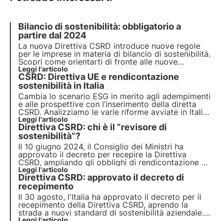
Bilancio di sostenibilità: obbligatorio a
partire dal 2024
La nuova Direttiva CSRD introduce nuove regole
per le imprese in materia di bilancio di sostenibilità.
Scopri come orientarti di fronte alle nuove
normative e se la tua impresa rientra tra quelle a
Leggi l'articolo
CSRD: Direttiva UE e rendicontazione
cui si rivolge la nuova Direttiva. Scegli 3Bee per il
tuo bilancio di sostenibilità.
sostenibilità in Italia
Cambia lo scenario ESG in merito agli adempimenti
e alle prospettive con l’inserimento della diretta
CSRD. Analizziamo le varie riforme avviate in Italia
con l’obiettivo di raggiungere una posizione di
Leggi l'articolo
Direttiva CSRD: chi è il “revisore di
vantaggio rispetto agli altri paesi UE sulla
transizione sostenibile.
sostenibilità”?
Il 10 giugno 2024, il Consiglio dei Ministri ha
approvato il decreto per recepire la Direttiva
CSRD, ampliando gli obblighi di rendicontazione e
introducendo il "revisore di sostenibilità" per
Leggi l'articolo
Direttiva CSRD: approvato il decreto di
attestare la conformità della rendicontazione di
sostenibilità. Scopri di più in questo articolo.
recepimento
Il 30 agosto, l'Italia ha approvato il decreto per il
recepimento della Direttiva CSRD, aprendo la
strada a nuovi standard di sostenibilità aziendale.
Approfondisci in questo articolo le implicazioni
Leggi l'articolo