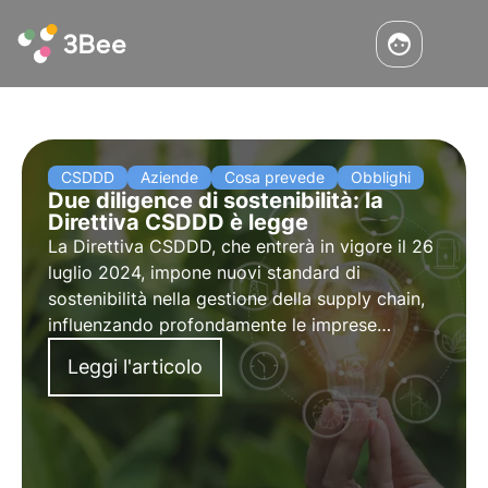
CSDDD
Aziende
Cosa prevede
Obblighi
Due diligence di sostenibilità: la
Direttiva CSDDD è legge
La Direttiva CSDDD, che entrerà in vigore il 26
luglio 2024, impone nuovi standard di
sostenibilità nella gestione della supply chain,
influenzando profondamente le imprese
europee. Approfondisci in questo articolo cosa
Leggi l'articolo
prevede la CSDDD o Supply Chain Act, gli
obblighi e gli ambiti di applicazione.