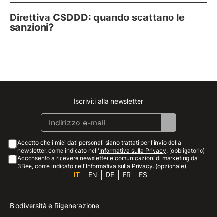
Direttiva CSDDD: quando scattano le
sanzioni?
Iscriviti alla newsletter
Instagram
Facebook
Linkedin
Youtube
Accetto che i miei dati personali siano trattati per l'invio della
newsletter, come indicato nell'
Informativa sulla Privacy
. (obbligatorio)
Acconsento a ricevere newsletter e comunicazioni di marketing da
3Bee, come indicato nell'
Informativa sulla Privacy
. (opzionale)
IT
EN
DE
FR
ES
Biodiversità e Rigenerazione