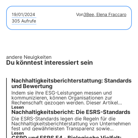
19/01/2024
Von
3Bee, Elena Fraccaro
305 Aufrufe
andere Neuigkeiten
Du könntest interessiert sein
Nachhaltigkeitsberichterstattung: Standards
und Bewertung
Indem sie ihre ESG-Leistungen messen und
kommunizieren, können Organisationen zur
Rechenschaft gezogen werden. Dieser Artikel
beleuchtet die Rolle von
Lesen
Berichtsstandards für eine
Nachhaltigkeitsbericht: Die ESRS-Standards
authentische Bewertung
und zeigt, wie die Projekte
von 3Bee mit den globalen Nachhaltigkeitszielen in
Die ESRS-Standards legen die Regeln für die
Einklang stehen.
Nachhaltigkeitsberichterstattung von Unternehmen
fest und gewährleisten Transparenz sowie
gesetzliche Konformität in allen ESG-Aspekten.
Lesen
CSRD und ESRS E4 - Biologische Vielfalt: