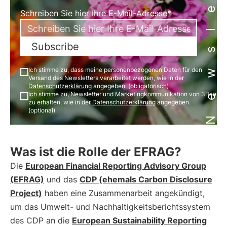
Newsletter
Schreiben Sie hier Ihre E-Mail-Adresse*
Subscribe
Ich stimme zu, dass meine personenbezogenen Daten für den
Versand des Newsletters verarbeitet werden, wie in der
Datenschutzerklärung
angegeben. (obligatorisch)
Ich stimme zu, Newsletter und Marketingkommunikation von 3Bee
zu erhalten, wie in der
Datenschutzerklärung
angegeben.
(optional)
Was ist die Rolle der EFRAG?
Die
European Financial Reporting Advisory Group
(EFRAG)
und das
CDP (ehemals Carbon Disclosure
Project)
haben eine Zusammenarbeit angekündigt,
um das Umwelt- und Nachhaltigkeitsberichtssystem
des CDP an die
European Sustainability Reporting