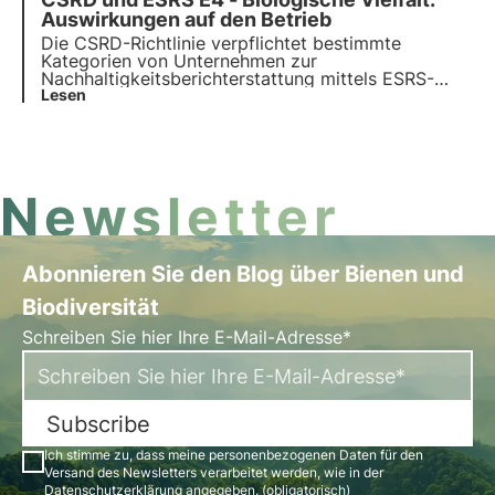
Erfahre hier, was sie sind, wie sie funktionieren und
welche Hauptanforderungen zu beachten sind.
Auswirkungen auf den Betrieb
Die CSRD-Richtlinie verpflichtet bestimmte
Kategorien von Unternehmen zur
Nachhaltigkeitsberichterstattung mittels ESRS-
Standards, die auf dem Prinzip der doppelten
Lesen
Wesentlichkeit beruhen. Insbesondere der ESRS-
Standard E4 verlangt eine Berichterstattung über
die Auswirkungen und Abhängigkeiten von
Biodiversität und Ökosystemen.
Newsletter
Abonnieren Sie den Blog über Bienen und
Biodiversität
Schreiben Sie hier Ihre E-Mail-Adresse*
Subscribe
Ich stimme zu, dass meine personenbezogenen Daten für den
Versand des Newsletters verarbeitet werden, wie in der
Datenschutzerklärung
angegeben. (obligatorisch)