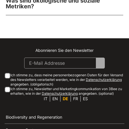
Was sind ökologische und soziale
Metriken?
Abonnieren Sie den Newsletter
Instagram
Facebook
Linkedin
Youtube
Ich stimme zu, dass meine personenbezogenen Daten für den Versand
des Newsletters verarbeitet werden, wie in der
Datenschutzerklärung
angegeben. (obligatorisch)
Ich stimme zu, Newsletter und Marketingkommunikation von 3Bee zu
erhalten, wie in der
Datenschutzerklärung
angegeben. (optional)
IT
EN
DE
FR
ES
Biodiversity and Regeneration