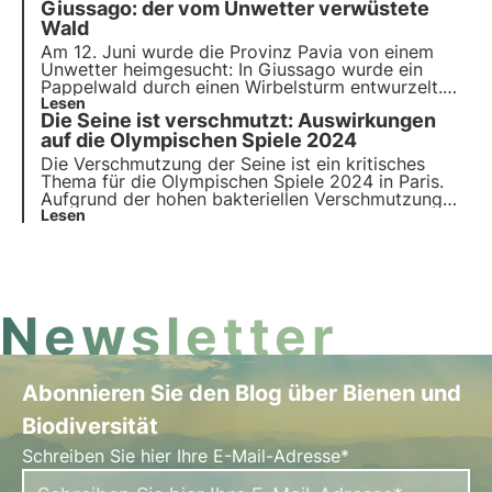
Giussago: der vom Unwetter verwüstete
diesem Sektor, zwischen bedeutenden
Auswirkungen und neuen Vorschriften,
Wald
hervorheben.
Am 12. Juni wurde die Provinz Pavia von einem
Unwetter heimgesucht: In Giussago wurde ein
Pappelwald durch einen Wirbelsturm entwurzelt.
Doch was sind die Ursachen und Folgen solcher
Lesen
Die Seine ist verschmutzt: Auswirkungen
Klimakatastrophen? Wie wirken sie sich auf die
biologische Vielfalt aus? Erfahren Sie mehr in
auf die Olympischen Spiele 2024
diesem Artikel.
Die Verschmutzung der Seine ist ein kritisches
Thema für die Olympischen Spiele 2024 in Paris.
Aufgrund der hohen bakteriellen Verschmutzung
wurden einige Wettkämpfe verschoben. Doch was
Lesen
sind die Ursachen? Wie ist die Situation in den
anderen Flüssen der Stadt? Erfahren Sie mehr in
diesem Artikel.
Newsletter
Abonnieren Sie den Blog über Bienen und
Biodiversität
Schreiben Sie hier Ihre E-Mail-Adresse*