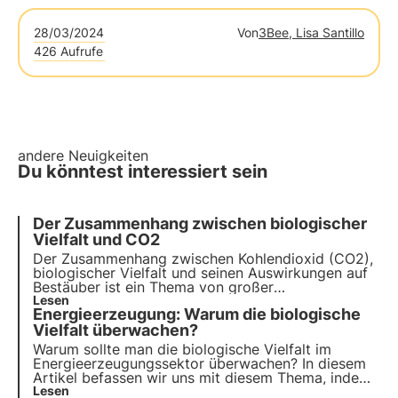
28/03/2024
Von
3Bee, Lisa Santillo
426 Aufrufe
andere Neuigkeiten
Du könntest interessiert sein
Der Zusammenhang zwischen biologischer
Vielfalt und CO2
Der Zusammenhang zwischen Kohlendioxid (CO2),
biologischer Vielfalt und seinen Auswirkungen auf
Bestäuber ist ein Thema von großer
wissenschaftlicher und ökologischer Relevanz, da
Lesen
Energieerzeugung: Warum die biologische
es sich um eine komplexe Wechselwirkung
zwischen Klimawandel, natürlicher Umwelt und der
Vielfalt überwachen?
Gesundheit bestäubender Insekten handelt.
Warum sollte man die biologische Vielfalt im
Energieerzeugungssektor überwachen? In diesem
Artikel befassen wir uns mit diesem Thema, indem
wir die entscheidende Rolle der Technologie in
Lesen