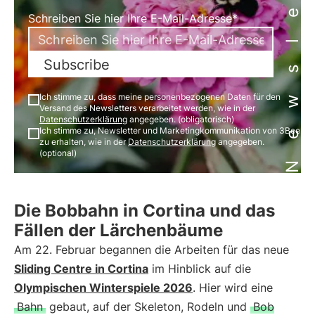
Newsletter
Schreiben Sie hier Ihre E-Mail-Adresse*
Subscribe
Ich stimme zu, dass meine personenbezogenen Daten für den
Versand des Newsletters verarbeitet werden, wie in der
Datenschutzerklärung
angegeben. (obligatorisch)
Ich stimme zu, Newsletter und Marketingkommunikation von 3Bee
zu erhalten, wie in der
Datenschutzerklärung
angegeben.
(optional)
Die Bobbahn in Cortina und das
Fällen der Lärchenbäume
Am 22. Februar begannen die Arbeiten für das neue
Sliding Centre in Cortina
im Hinblick auf die
Olympischen Winterspiele 2026
. Hier wird eine
Bahn
gebaut, auf der Skeleton, Rodeln und
Bob