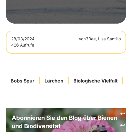
28/03/2024
Von
3Bee, Lisa Santillo
426 Aufrufe
Bobs Spur
Lärchen
Biologische Vielfalt
Ö
Abonnieren Sie den Blog über Bienen
und Biodiversität