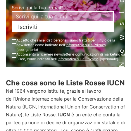
Newsletter
Scrivi qui la tua e-mail*
Iscriviti
Accetto che i miei dati personali siano trattati per l'invio della
newsletter, come indicato nell'
Informativa sulla Privacy
.
(obbligatorio)
Acconsento a ricevere newsletter e comunicazioni di marketing da
3Bee, come indicato nell'
Informativa sulla Privacy
. (opzionale)
Che cosa sono le Liste Rosse IUCN
Nel 1964 vengono istituite, grazie al lavoro
dell’Unione Internazionale per la Conservazione della
Natura (IUCN, International Union for Conservation of
Nature), le Liste Rosse.
IUCN
è un ente che conta la
partecipazione di decine di organizzazioni statali e di
oltre 10.000 ricercatori, il cui scopo è "
influenzare,