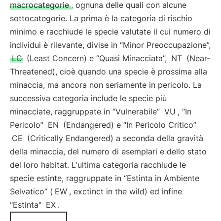
macrocategorie
, ognuna delle quali con alcune
sottocategorie. La prima è la categoria di rischio
minimo e racchiude le specie valutate il cui numero di
individui è rilevante, divise in “Minor Preoccupazione”,
LC
(Least Concern) e “Quasi Minacciata”,
NT
(Near-
Threatened), cioè quando una specie è prossima alla
minaccia, ma ancora non seriamente in pericolo. La
successiva categoria include le specie più
minacciate, raggruppate in “Vulnerabile”
VU
, “In
Pericolo”
EN
(Endangered) e “In Pericolo Critico”
CE
(Critically Endangered) a seconda della gravità
della minaccia, del numero di esemplari e dello stato
del loro habitat. L'ultima categoria racchiude le
specie estinte, raggruppate in “Estinta in Ambiente
Selvatico” (
EW
, exctinct in the wild) ed infine
"Estinta"
EX
.