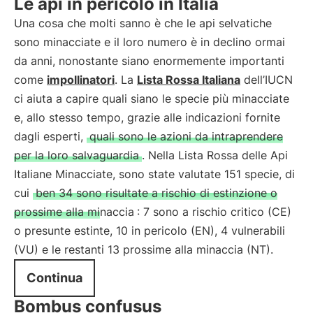
Le api in pericolo in Italia
Una cosa che molti sanno è che le api selvatiche
sono minacciate e il loro numero è in declino ormai
da anni, nonostante siano enormemente importanti
come
impollinatori
. La
Lista Rossa Italiana
dell’IUCN
ci aiuta a capire quali siano le specie più minacciate
e, allo stesso tempo, grazie alle indicazioni fornite
dagli esperti,
quali sono le azioni da intraprendere
per la loro salvaguardia
. Nella Lista Rossa delle Api
Italiane Minacciate, sono state valutate 151 specie, di
cui
ben 34 sono risultate a rischio di estinzione o
prossime alla minaccia
: 7 sono a rischio critico (CE)
o presunte estinte, 10 in pericolo (EN), 4 vulnerabili
(VU) e le restanti 13 prossime alla minaccia (NT).
Continua
Bombus confusus