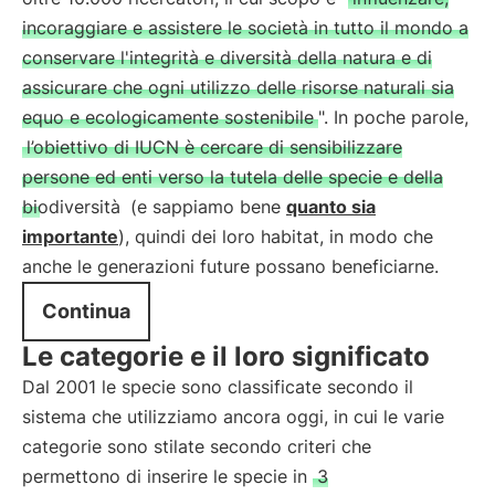
incoraggiare e assistere le società in tutto il mondo a
conservare l'integrità e diversità della natura e di
assicurare che ogni utilizzo delle risorse naturali sia
equo e ecologicamente sostenibile
". In poche parole,
l’obiettivo di IUCN è cercare di sensibilizzare
persone ed enti verso la tutela delle specie e della
biodiversità
(e sappiamo bene
quanto sia
importante
), quindi dei loro habitat, in modo che
anche le generazioni future possano beneficiarne.
Continua
Le categorie e il loro significato
Dal 2001 le specie sono classificate secondo il
sistema che utilizziamo ancora oggi, in cui le varie
categorie sono stilate secondo criteri che
permettono di inserire le specie in
3