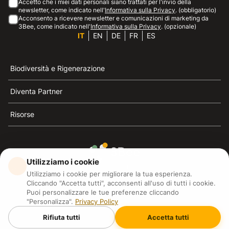
Accetto che i miei dati personali siano trattati per l'invio della
newsletter, come indicato nell'
Informativa sulla Privacy
. (obbligatorio)
Acconsento a ricevere newsletter e comunicazioni di marketing da
3Bee, come indicato nell'
Informativa sulla Privacy
. (opzionale)
IT
EN
DE
FR
ES
Biodiversità e Rigenerazione
Diventa Partner
Risorse
Utilizziamo i cookie
3Bee è il riferimento della sostenibilità, la difesa delle
Utilizziamo i cookie per migliorare la tua esperienza.
api e della biodiversità
Cliccando "Accetta tutti", acconsenti all'uso di tutti i cookie.
Puoi personalizzare le tue preferenze cliccando
"Personalizza".
Privacy Policy
3Bee S.R.L Via Pastrengo 14, 20159, Milano (MI)
P.IVA: IT09711590969
Rifiuta tutti
Accetta tutti
3Bee GmbHSede legale: Oranienburger Straße 23, 10178
BerlinHR number: 256594