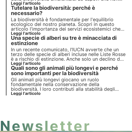
tutte sono rosse con le macchie nere? O che in
Leggi l'articolo
Tutelare la biodiversità: perché è
inverno si ibernano? Scopri in questo articolo le
cinque migliori curiosità sulle coccinelle.
necessario?
La biodiversità è fondamentale per l'equilibrio
ecologico del nostro pianeta. Scopri in questo
articolo l'importanza dei servizi ecosistemici che
offre, il costo della sua perdita e le strategie
Leggi l'articolo
Una specie di alberi su tre è minacciata di
essenziali per la sua conservazione.
estinzione
In un recente comunicato, l’IUCN avverte che un
terzo delle specie di alberi incluse nelle Liste Rosse
è a rischio di estinzione. Anche solo un declino del
numero di alberi porterebbe a conseguenze
Leggi l'articolo
Quali sono gli animali più longevi e perché
estremamente serie e servono azioni concrete per
scongiurare questo rischio.
sono importanti per la biodiversità
Gli animali più longevi giocano un ruolo
fondamentale nella conservazione della
biodiversità. I loro contributi alla stabilità degli
ecosistemi e delle popolazioni sono insostituibili e
Leggi l'articolo
la loro costante perdita rappresenta una seria
minaccia ecologica.
Newsletter