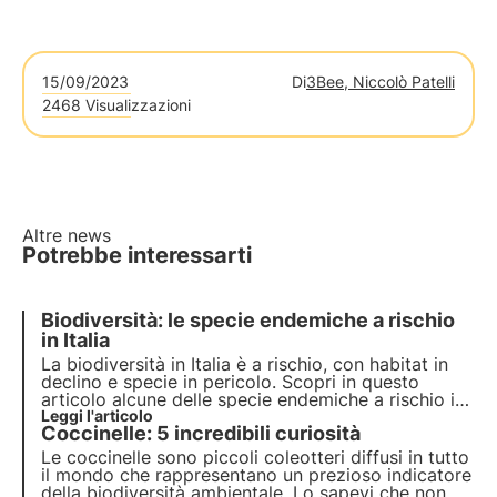
15/09/2023
Di
3Bee, Niccolò Patelli
2468 Visualizzazioni
Altre news
Potrebbe interessarti
Biodiversità: le specie endemiche a rischio
in Italia
La biodiversità in Italia è a rischio, con habitat in
declino e specie in pericolo. Scopri in questo
articolo alcune delle specie endemiche a rischio in
Italia e come il progetto Oasi della Biodiversità di
Leggi l'articolo
Coccinelle: 5 incredibili curiosità
3Bee può contribuire alla creazione del più grande
corridoio ecologico d'Europa.
Le coccinelle sono piccoli coleotteri diffusi in tutto
il mondo che rappresentano un prezioso indicatore
della biodiversità ambientale. Lo sapevi che non