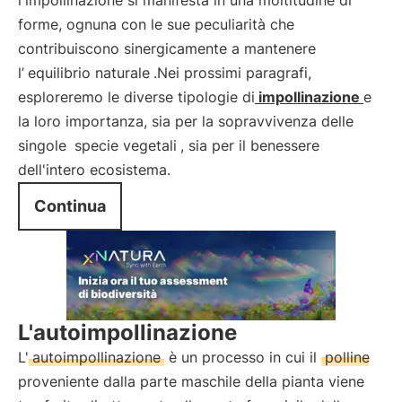
l'impollinazione si manifesta in una moltitudine di
forme, ognuna con le sue peculiarità che
contribuiscono sinergicamente a mantenere
l’
equilibrio naturale
.Nei prossimi paragrafi,
esploreremo le diverse tipologie di
impollinazione
e
la loro importanza, sia per la sopravvivenza delle
singole
specie vegetali
, sia per il benessere
dell'intero ecosistema.
Continua
L'autoimpollinazione
L'
autoimpollinazione
è un processo in cui il
polline
proveniente dalla parte maschile della pianta viene