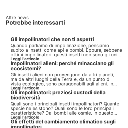
Altre news
Potrebbe interessarti
Gli impollinatori che non ti aspetti
Quando parliamo di impollinazione, pensiamo
subito a insetti come api e bombi. Eppure, sebbene
ottimi impollinatori, questi insetti non sono gli unici
a contribuire a questo importante servizio
Leggi l'articolo
Impollinatori alieni: perché minacciano gli
ecosistemico.
ecosistemi?
Gli insetti alieni non provengono da altri pianeti,
ma da altri luoghi della Terra e, da un punto di
vista ecologico, sono paragonabili agli alieni. In
questo articolo parliamo di cosa siano, quali siano
Leggi l'articolo
Gli impollinatori: preziosi custodi della
i più diffusi e scopriremo come possiamo aiutare
gli impollinatori grazie ai progetti di 3Bee.
biodiversità
Quali sono i principali insetti impollinatori? Quante
specie ne esistono? Quali sono le loro principali
caratteristiche? Dai bombi alle osmie, in questo
articolo conosceremo le principali specie di
Leggi l'articolo
Gli effetti del cambiamento climatico sugli
impollinatori, preziosi custodi della biodiversità
impollinatori