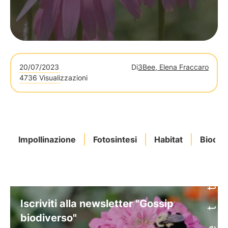
20/07/2023
Di
3Bee, Elena Fraccaro
4736 Visualizzazioni
Impollinazione
Fotosintesi
Habitat
Biodive
Iscriviti alla newsletter "Gossip
biodiverso"