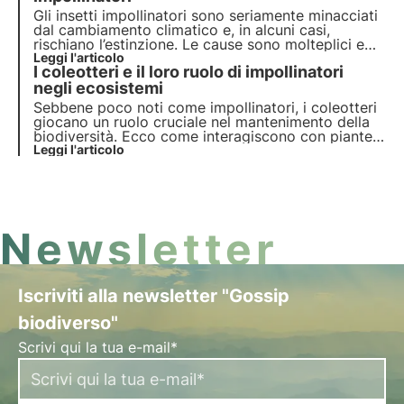
Gli insetti impollinatori sono seriamente minacciati
dal cambiamento climatico e, in alcuni casi,
rischiano l’estinzione. Le cause sono molteplici e
possono coinvolgere direttamente gli insetti o
Leggi l'articolo
I coleotteri e il loro ruolo di impollinatori
indirettamente le piante che visitano. Ma quali
sono gli effetti? Scopriamolo in questo articolo.
negli ecosistemi
Sebbene poco noti come impollinatori, i coleotteri
giocano un ruolo cruciale nel mantenimento della
biodiversità. Ecco come interagiscono con piante
in diversi habitat e quali specie sono attive in Italia.
Leggi l'articolo
Newsletter
Iscriviti alla newsletter "Gossip
biodiverso"
Scrivi qui la tua e-mail*