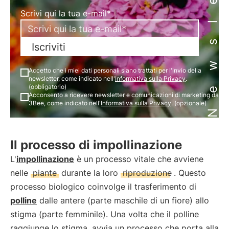
Newsletter
Scrivi qui la tua e-mail*
Iscriviti
Accetto che i miei dati personali siano trattati per l'invio della
newsletter, come indicato nell'
Informativa sulla Privacy
.
(obbligatorio)
Acconsento a ricevere newsletter e comunicazioni di marketing da
3Bee, come indicato nell'
Informativa sulla Privacy
. (opzionale)
Il processo di impollinazione
L'
impollinazione
è un processo vitale che avviene
nelle
piante
durante la loro
riproduzione
. Questo
processo biologico coinvolge il trasferimento di
polline
dalle antere (parte maschile di un fiore) allo
stigma (parte femminile). Una volta che il polline
raggiunge lo stigma, avvia un processo che porta alla