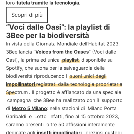
loro
tutela tramite la tecnologia
.
Scopri di più
“Voci dalle Oasi”: la playlist di
3Bee per la biodiversità
In vista della Giornata Mondiale dell’Habitat 2023,
3Bee lancia “
Voices from the Oases
” (Voci dalle
Oasi), la prima ed unica
playlist
disponibile su
Spotify, che suona per la salvaguardia della
biodiversità riproducendo i
suoni unici degli
impollinatori
registrati dalla tecnologia proprietaria
Spectrum
. Il progetto è affiancato da una speciale
campagna
che 3Bee ha realizzato con il
supporto
di
Metro 5 Milano
: nelle stazioni di
Milano Porta
Garibaldi
e
Lotto
infatti, fino al 15 ottobre 2023,
saranno presenti
oltre 50 affissioni interamente
dedicate agli
insetti impollinatori
, preziosi custodi