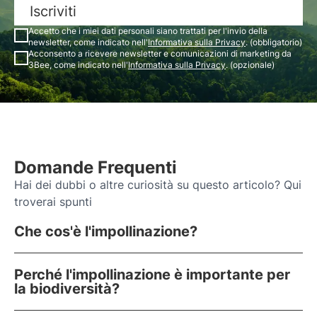
Iscriviti
Accetto che i miei dati personali siano trattati per l'invio della
newsletter, come indicato nell'
Informativa sulla Privacy
. (obbligatorio)
Acconsento a ricevere newsletter e comunicazioni di marketing da
3Bee, come indicato nell'
Informativa sulla Privacy
. (opzionale)
Domande Frequenti
Hai dei dubbi o altre curiosità su questo articolo? Qui
troverai spunti
Che cos'è l'impollinazione?
Perché l'impollinazione è importante per
la biodiversità?