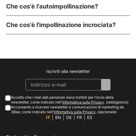
Che cos'è l'autoimpollinazione?
Che cos'è l'impollinazione incrociata?
Iscriviti alla newsletter
Instagram
Facebook
Linkedin
Youtube
Accetto che i miei dati personali siano trattati per l'invio della
newsletter, come indicato nell'
Informativa sulla Privacy
. (obbligatorio)
Acconsento a ricevere newsletter e comunicazioni di marketing da
3Bee, come indicato nell'
Informativa sulla Privacy
. (opzionale)
IT
EN
DE
FR
ES