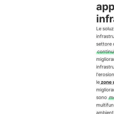
app
inf
Le soluz
infrastr
settore 
continu
miglioran
infrastr
l'erosio
le
zone 
migliora
sono
mo
multifun
ambienta