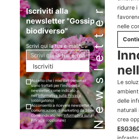
Newsletter
ridurre 
Iscriviti alla
favoren
newsletter "Gossip
nelle co
biodiverso"
Conti
Scrivi qui la tua e-mail*
Inn
nel
Iscriviti
Accetto che i miei dati personali
Le soluz
siano trattati per l'invio della
newsletter, come indicato
ambient
nell'
Informativa sulla Privacy
.
delle in
(obbligatorio)
Acconsento a ricevere newsletter e
naturali
comunicazioni di marketing da 3Bee,
come indicato nell'
Informativa sulla
crea opp
Privacy
. (opzionale)
ESG36
infrastr