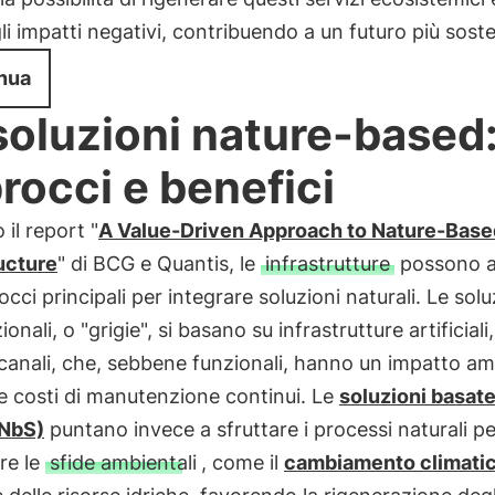
gli impatti negativi, contribuendo a un futuro più soste
nua
soluzioni nature-based
rocci e benefici
il report "
A Value-Driven Approach to Nature-Base
ucture
" di BCG e Quantis, le
infrastrutture
possono a
occi principali per integrare soluzioni naturali. Le solu
onali, o "grigie", si basano su infrastrutture artificial
 canali, che, sebbene funzionali, hanno un impatto am
e costi di manutenzione continui. Le
soluzioni basate
(NbS)
puntano invece a sfruttare i processi naturali pe
re le
sfide ambientali
, come il
cambiamento climati