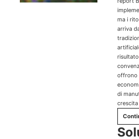
report B
implemen
ma i rito
arriva d
tradizio
artifici
risultat
convenzi
offrono
economic
di manut
crescit
Conti
Sol