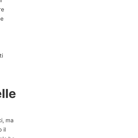
i
re
 e
ti
lle
i, ma
 il