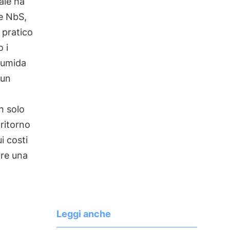
ale ha
le NbS,
 pratico
 i
a umida
 un
n solo
ritorno
i costi
are una
Leggi anche