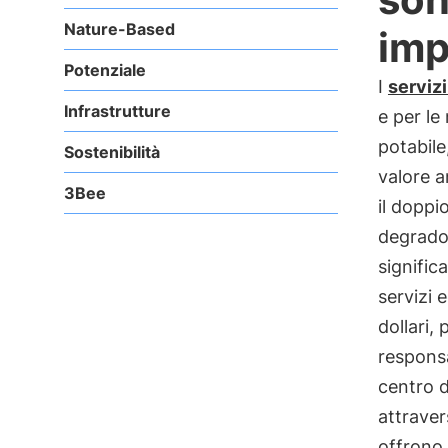
Nature-Based
imp
Potenziale
I
serviz
Infrastrutture
e per le
potabile,
Sostenibilità
valore a
3Bee
il doppi
degrado
signific
servizi 
dollari, 
responsa
centro d
attraver
offrono 