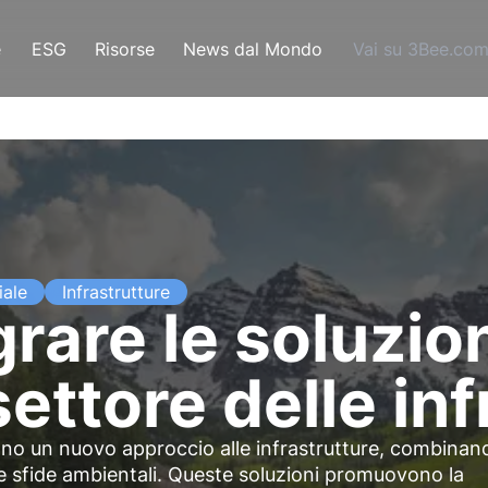
e
ESG
Risorse
News dal Mondo
Vai su 3Bee.co
iale
Infrastrutture
rare le soluzion
ettore delle inf
ono un nuovo approccio alle infrastrutture, combinan
le sfide ambientali. Queste soluzioni promuovono la