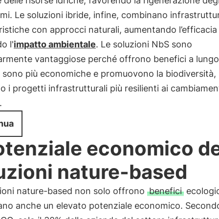
 delle risorse idriche, favorendo la rigenerazione degl
mi. Le soluzioni ibride, infine, combinano infrastruttu
istiche con approcci naturali, aumentando l’efficacia
o l'
impatto ambientale
. Le soluzioni NbS sono
larmente vantaggiose perché offrono benefici a lungo
, sono più economiche e promuovono la biodiversità,
 i progetti infrastrutturali più resilienti ai cambiamen
.
nua
potenziale economico de
uzioni nature-based
zioni nature-based non solo offrono
benefici
ecologic
ano anche un elevato potenziale economico. Secondo