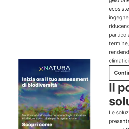
gestione
ecosiste
ingegner
riducend
partico
termine
rendendo
climatici
Conti
Il 
sol
Le solu
present