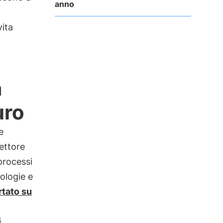
anno
vita
à
uro
e
settore
 processi
ologie e
tato su
i