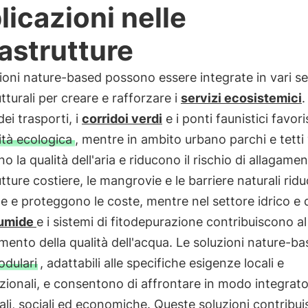
licazioni nelle
rastrutture
ioni nature-based possono essere integrate in vari se
utturali per creare e rafforzare i
servizi ecosistemici
.
dei trasporti, i
corridoi verdi
e i ponti faunistici favor
ità ecologica
, mentre in ambito urbano parchi e tetti 
o la qualità dell'aria e riducono il rischio di allagamen
utture costiere, le mangrovie e le barriere naturali rid
ne e proteggono le coste, mentre nel settore idrico e de
umide
e i sistemi di fitodepurazione contribuiscono al
mento della qualità dell'acqua. Le soluzioni nature-b
dulari
, adattabili alle specifiche esigenze locali e
zionali, e consentono di affrontare in modo integrato 
li, sociali ed economiche. Queste soluzioni contribu