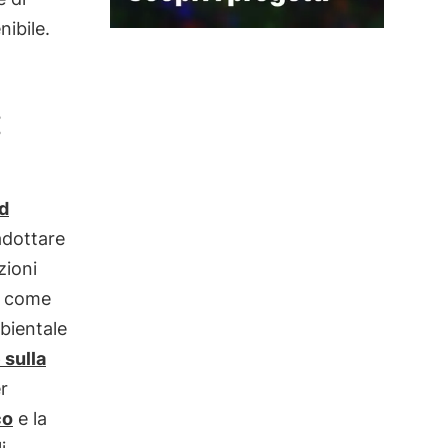
nibile.
:
d
dottare
zioni
i, come
bientale
 sulla
r
co
e la