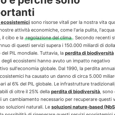
ortanti
i ecosistemici
sono risorse vitali per la nostra vita qu
 nostre attività economiche, come l'aria pulita, l'acqua
 il cibo e la
regolazione del clima
. Secondo recenti st
nnuo di questi servizi supera i 150.000 miliardi di dolla
o del PIL mondiale. Tuttavia, la
perdita di biodiversità
 degli ecosistemi hanno avuto un impatto negativo
ativo sull'economia globale. Dal 1990, la perdita annual
ecosistemici ha causato un danno di circa 5.000 miliar
pari al 6% del PIL globale. Le infrastrutture tradizionali
bili di oltre il 25% della
perdita di biodiversità
, sono 
i un cambiamento necessario per recuperare questi v
so soluzioni naturali. Le
soluzioni nature-based (NbS
la possibilità di rigenerare questi servizi ecosistemici 