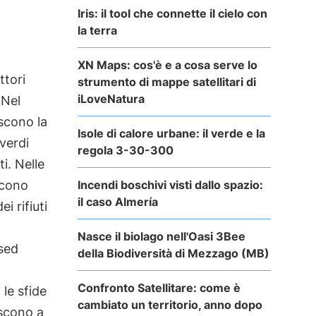
Iris: il tool che connette il cielo con
la terra
XN Maps: cos'è e a cosa serve lo
ttori
strumento di mappe satellitari di
iLoveNatura
 Nel
iscono la
Isole di calore urbane: il verde e la
verdi
regola 3-30-300
ti. Nelle
Incendi boschivi visti dallo spazio:
ucono
il caso Almería
i rifiuti
Nasce il biolago nell'Oasi 3Bee
ased
della Biodiversità di Mezzago (MB)
Confronto Satellitare: come è
le sfide
cambiato un territorio, anno dopo
iscono a