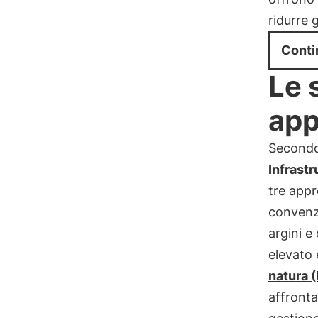
ridurre 
Conti
Le 
app
Secondo 
Infrastr
tre appr
convenzi
argini e
elevato 
natura 
affronta