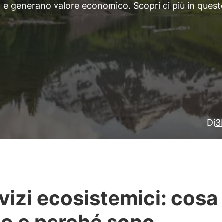
ità e generano valore economico. Scopri di più in quest
Di
3
vizi ecosistemici: cosa
o e perché sono