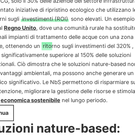
CG, solo il 30% delle aziende del settore infrastruttur
tato iniziative di ripristino ecologico che utilizzano 
rni sugli
investimenti (ROI)
sono elevati. Un esempio
al
Regno Unito
, dove una comunità rurale ha sostituito
nali impianti di trattamento delle acque con una zon
ale, ottenendo un
ritorno sugli investimenti del 320%
,
o significativamente superiore al 150% delle soluzioni
onali. Ciò dimostra che le soluzioni nature-based no
 vantaggi ambientali, ma possono anche generare un 
o significativo. Le NbS permettono di risparmiare su
enzione, migliorare la gestione delle risorse e stimol
a
economica sostenibile
nel lungo periodo.
nua
uzioni nature-based: