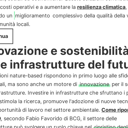
i costi operativi e a aumentare la
resilienza climatica
,
do un
miglioramento
complessivo della qualità della 
munità locali.
nua
ovazione e sostenibilit
le infrastrutture del fut
ioni nature-based rispondono in primo luogo alle sfid
ali, ma sono anche un motore di
innovazione
per il 
frastrutture. Investire in infrastrutture che sfruttano i
 stimola la ricerca, promuove l'adozione di nuove tecn
ortunità di lavoro nel settore ambientale.
Come ripor
0
, secondo Fabio Favorido di BCG, il settore delle
utture può svolgere un ruolo chiave nel
ripristino degl