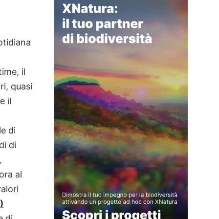
otidiana
ime, il
ri, quasi
e il
e di
di di
,
ora al
alori
)
e di