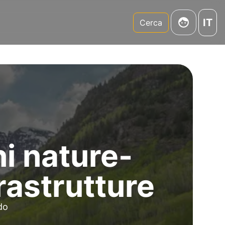
IT
m
Cerca
i nature-
rastrutture
do