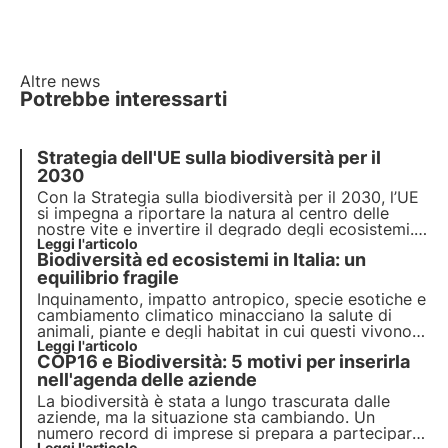
Altre news
Potrebbe interessarti
Strategia dell'UE sulla biodiversità per il
2030
Con la Strategia sulla biodiversità per il 2030, l’UE
si impegna a
riportare la natura al centro delle
nostre vite
e invertire il degrado degli ecosistemi.
Adottando un albero nettarifero 3Bee
Leggi l'articolo
, puoi
Biodiversità ed ecosistemi in Italia: un
contribuire a rigenerare la biodiversità per il
benessere delle persone, del clima e del pianeta.
equilibrio fragile
Inquinamento, impatto antropico, specie esotiche e
cambiamento climatico minacciano la salute di
animali, piante e degli habitat in cui questi vivono.
Il programma delle Nazioni Unite entro il 2030
Leggi l'articolo
COP16 e Biodiversità: 5 motivi per inserirla
prevede protezione e ripristino. Ma servono azioni
puntuali.
nell'agenda delle aziende
La biodiversità è stata a lungo trascurata dalle
aziende, ma la situazione sta cambiando. Un
numero record di imprese si prepara a partecipare
Leggi l'articolo