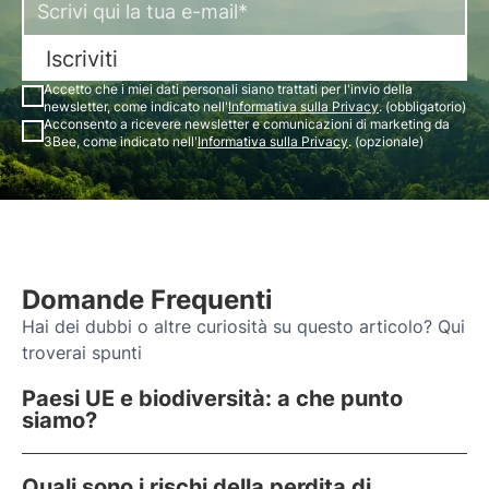
Iscriviti
Accetto che i miei dati personali siano trattati per l'invio della
newsletter, come indicato nell'
Informativa sulla Privacy
. (obbligatorio)
Acconsento a ricevere newsletter e comunicazioni di marketing da
3Bee, come indicato nell'
Informativa sulla Privacy
. (opzionale)
Domande Frequenti
Hai dei dubbi o altre curiosità su questo articolo? Qui
troverai spunti
Paesi UE e biodiversità: a che punto
siamo?
Quali sono i rischi della perdita di