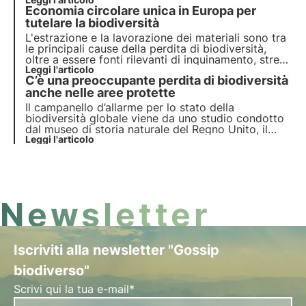
alla COP16 del 2024. Sono cinque le tendenze
Economia circolare unica in Europa per
globali che alimentano il crescente interesse delle
aziende per la natura e la biodiversità.
tutelare la biodiversità
L'estrazione e la lavorazione dei materiali sono tra
le principali cause della perdita di biodiversità,
oltre a essere fonti rilevanti di inquinamento, stress
idrico ed emissioni di gas serra. L’Ue può avviare
Leggi l'articolo
C’è una preoccupante perdita di biodiversità
strategie per raggiungere un'economia circolare
unica sostenibile a zero emissioni nette.
anche nelle aree protette
Il campanello d’allarme per lo stato della
biodiversità globale viene da uno studio condotto
dal museo di storia naturale del Regno Unito, il
quale ha dimostrato che la biodiversità sta calando
Leggi l'articolo
più rapidamente nelle aree definite come protette
rispetto a quelle non protette.
Newsletter
Iscriviti alla newsletter "Gossip
biodiverso"
Scrivi qui la tua e-mail*