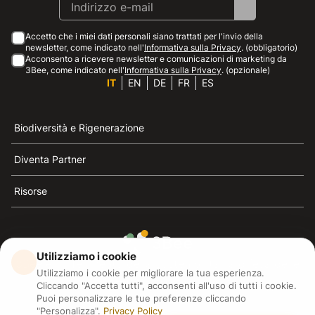
Accetto che i miei dati personali siano trattati per l'invio della
newsletter, come indicato nell'
Informativa sulla Privacy
. (obbligatorio)
Acconsento a ricevere newsletter e comunicazioni di marketing da
3Bee, come indicato nell'
Informativa sulla Privacy
. (opzionale)
IT
EN
DE
FR
ES
Biodiversità e Rigenerazione
Diventa Partner
Risorse
Utilizziamo i cookie
3Bee è il riferimento della sostenibilità, la difesa delle
Utilizziamo i cookie per migliorare la tua esperienza.
api e della biodiversità
Cliccando "Accetta tutti", acconsenti all'uso di tutti i cookie.
Puoi personalizzare le tue preferenze cliccando
"Personalizza".
Privacy Policy
3Bee S.R.L Via Pastrengo 14, 20159, Milano (MI)