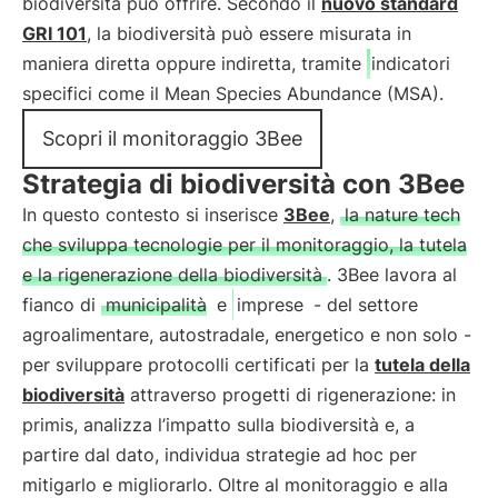
biodiversità può offrire. Secondo il
nuovo standard
GRI 101
, la biodiversità può essere misurata in
maniera diretta oppure indiretta, tramite
indicatori
specifici come il Mean Species Abundance (MSA).
Scopri il monitoraggio 3Bee
Strategia di biodiversità con 3Bee
In questo contesto si inserisce
3Bee
,
la nature tech
che sviluppa tecnologie per il monitoraggio, la tutela
e la rigenerazione della biodiversità
. 3Bee lavora al
fianco di
municipalità
e
imprese
- del settore
agroalimentare, autostradale, energetico e non solo -
per sviluppare protocolli certificati per la
tutela della
biodiversità
attraverso progetti di rigenerazione: in
primis, analizza l’impatto sulla biodiversità e, a
partire dal dato, individua strategie ad hoc per
mitigarlo e migliorarlo. Oltre al monitoraggio e alla