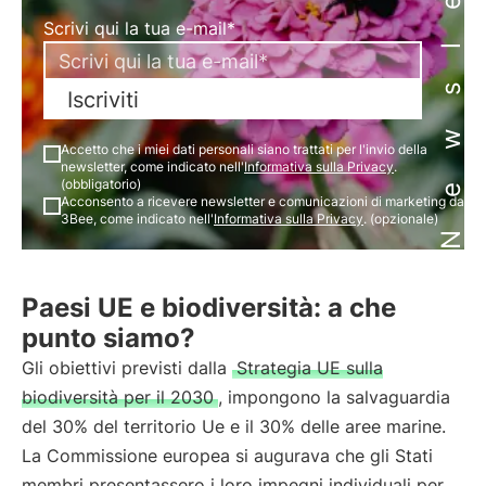
Newsletter
Scrivi qui la tua e-mail*
Iscriviti
Accetto che i miei dati personali siano trattati per l'invio della
newsletter, come indicato nell'
Informativa sulla Privacy
.
(obbligatorio)
Acconsento a ricevere newsletter e comunicazioni di marketing da
3Bee, come indicato nell'
Informativa sulla Privacy
. (opzionale)
Paesi UE e biodiversità: a che
punto siamo?
Gli obiettivi previsti dalla
Strategia UE sulla
biodiversità per il 2030
, impongono la salvaguardia
del 30% del territorio Ue e il 30% delle aree marine.
La Commissione europea si augurava che gli Stati
membri presentassero i loro impegni individuali per