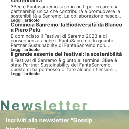
biodiversità coinvolgendo i tuoi dipendenti.
sostenibilità
3Bee e Fantasanremo
si sono uniti per creare una
partnership unica che contribuirà a promuovere la
sostenibilità a Sanremo
. La collaborazione nasce
per analizzare e supportare i punti assegnati alle
Leggi l'articolo
Comincia Sanremo: la Biodiversità da Blanco
vere azioni di sostenibilità ambientale. 3Bee sarà
l'occhio critico sulla sostenibilità.
a Piero Pelù
È cominciato il Festival di Saremo 2023 e di
conseguenza anche il FantaSanremo. In quanto
Partner Sustainability di FantaSanremo non
potevamo non commentare i momenti più salienti
Leggi l'articolo
Il grande assente del festival: la sostenibilità
legati alla biodiversità, dai fiori di Blanco alla
citazione di Piero Pelù.
Il Festival di Sanremo è giunto al termine. 3Bee è
stata Partner Sustainability del FantaSanremo,
questo ci ha permesso di fare alcune riflessioni
sulla sostenibilità. Un esempio sono stati gli abiti in
Leggi l'articolo
ecopelle di Marco Mengoni. Un argomento che ha
generato molto dibattito.
Newsletter
Iscriviti alla newsletter "Gossip