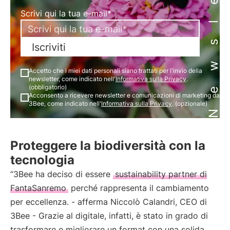
Newsletter
Scrivi qui la tua e-mail*
Iscriviti
Accetto che i miei dati personali siano trattati per l'invio della
newsletter, come indicato nell'
Informativa sulla Privacy
.
(obbligatorio)
Acconsento a ricevere newsletter e comunicazioni di marketing da
3Bee, come indicato nell'
Informativa sulla Privacy
. (opzionale)
Proteggere la biodiversità con la
tecnologia
“3Bee ha deciso di essere
sustainability partner di
FantaSanremo
perché rappresenta il cambiamento
per eccellenza. - afferma Niccolò Calandri, CEO di
3Bee - Grazie al digitale, infatti, è stato in grado di
trasformare e migliorare un format con una solida