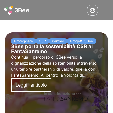
Proteggere
CSR
Partner
Progetti 3Bee
3Bee porta la sostenibilità CSR al
FantaSanremo
Continua il percorso di 3Bee verso la
digitalizzazione della sostenibilità attraverso
un’ulteriore partnership di valore, quella con
FantaSanremo. Al centro la volontà di
raggiungere un pubblico sempre più vasto di
Leggi l'articolo
imprese e cittadini consapevoli e diffondere
l’importanza della biodiversità.