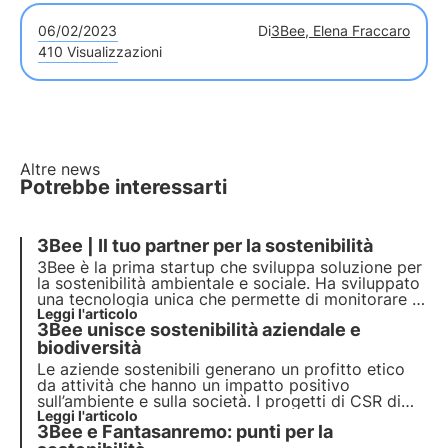
06/02/2023
Di
3Bee, Elena Fraccaro
410 Visualizzazioni
Altre news
Potrebbe interessarti
3Bee | Il tuo partner per la sostenibilità
3Bee è la prima startup che sviluppa soluzione per
la
sostenibilità ambientale e sociale
. Ha sviluppato
una tecnologia unica che permette di monitorare le
api e la biodiversità. Con oltre 300 aziende partner
Leggi l'articolo
3Bee unisce sostenibilità aziendale e
e più di 150 mila clienti vuole imporsi come leader
per la protezione ambientale.
biodiversità
Le aziende sostenibili generano un profitto etico
da attività che hanno un impatto positivo
sull’ambiente e sulla società. I progetti di CSR di
3Bee rigenerano la biodiversità. Scopri come
Leggi l'articolo
3Bee e Fantasanremo: punti per la
essere (più) sostenibile e come proteggere la