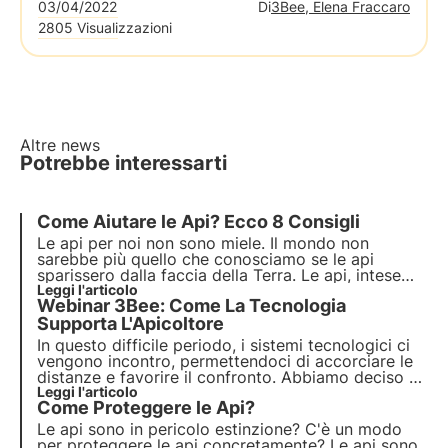
03/04/2022
Di
3Bee, Elena Fraccaro
2805 Visualizzazioni
Altre news
Potrebbe interessarti
Come
Aiutare le Api
? Ecco 8 Consigli
Le api per noi non sono miele.
Il mondo non
sarebbe più quello che conosciamo
se le api
sparissero dalla faccia della Terra. Le api, intese
come impollinatori a 360 gradi, contribuiscono
Leggi l'articolo
Webinar 3Bee: Come La Tecnologia
all'intera catena alimentare. Senza il loro
instancabile saremmo spacciati.
Supporta L'Apicoltore
In questo difficile periodo, i sistemi tecnologici ci
vengono incontro, permettendoci di accorciare le
distanze e favorire il confronto. Abbiamo deciso di
organizzare un
Leggi l'articolo
webinar incentrato sull’apicoltura
e
Come Proteggere le Api?
sul modo in cui la tecnologia può andare a
modificare, in meglio, questo settore.
Le api sono in pericolo estinzione? C'è un modo
per proteggere le api concretamente? Le api sono