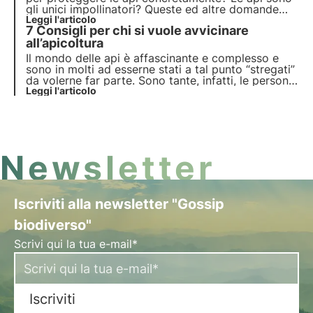
gli unici impollinatori? Queste ed altre domande
sono state affrontate dai nostri esperti. Le api
Leggi l'articolo
7 Consigli per chi si vuole avvicinare
sono effettivamente l'anello fondamentale della
nostra catena alimentare.
all’apicoltura
Il mondo delle api è affascinante e complesso e
sono in molti ad esserne stati a tal punto “stregati”
da volerne far parte. Sono tante, infatti, le persone
che hanno deciso di intraprendere questa attività,
Leggi l'articolo
chi per passione, chi per curiosità e chi per farne
un vero e proprio lavoro.
Newsletter
Iscriviti alla newsletter "Gossip
biodiverso"
Scrivi qui la tua e-mail*
Iscriviti