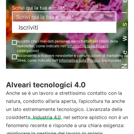
Newsletter
Scrivi qui la tua e-mail*
Iscriviti
Accetto che i miei dati personali siano trattati per l'invio della
newsletter, come indicato nell'
Informativa sulla Privacy
.
(obbligatorio)
Acconsento a ricevere newsletter e comunicazioni di marketing da
3Bee, come indicato nell'
Informativa sulla Privacy
. (opzionale)
Alveari tecnologici 4.0
Anche se è un lavoro a strettissimo contatto con la
natura, condotto all’aria aperta, l’apicoltura ha anche
un lato estremamente tecnologico. L’avanzata della
cosiddetta
Industria 4.0
nel settore apistico non è un
fenomeno recente e risponde a una chiara esigenza:
migliorare la gestione del lavoro in apiario