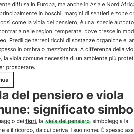
te diffusa in Europa, ma anche in Asia e Nord Afric
 principalmente in boschi, margini di sentieri e zone 
a, così come la viola del pensiero, è una
specie autoct
ncontrarla nelle regioni temperate, dove cresce in mo
o. Predilige terreni ricchi di sostanze organiche e
a
 spesso in ombra o mezz’ombra. A differenza della viol
, la viola comune necessita di un ambiente più protet
er prosperare.
nua
la del pensiero e viola
une: significato simbo
uaggio dei
fiori
, la
viola del pensiero
simboleggia la
one e il ricordo, da cui deriva il suo nome. È spesso as