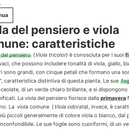
.
nua
la del pensiero e viola
une: caratteristiche
 del pensiero
(
Viola tricolor
) è conosciuta per i suoi
f
ivaci, che possono includere tonalità di viola, giallo, b
iori sono grandi, con cinque petali che formano una sor
”, caratteristica distintiva di questa pianta. Le sue
fog
ceolate, di un verde chiaro brillante, e si dispongono 
ificati. La viola del pensiero fiorisce dalla
primavera
f
nno. La
viola comune
(
Viola odorata
), invece, è carat
 più piccoli generalmente di colore viola o bianco, dal
inconfondibile. Le sue foglie sono cuoriformi, di un v