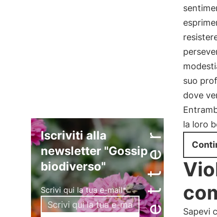
sentimen
esprimer
resistere
persever
modestia
suo prof
dove ve
Entramb
la loro 
Iscriviti alla
Conti
newsletter "Gossip
Vio
biodiverso"
com
Scrivi qui la tua e-mail*
Sapevi c