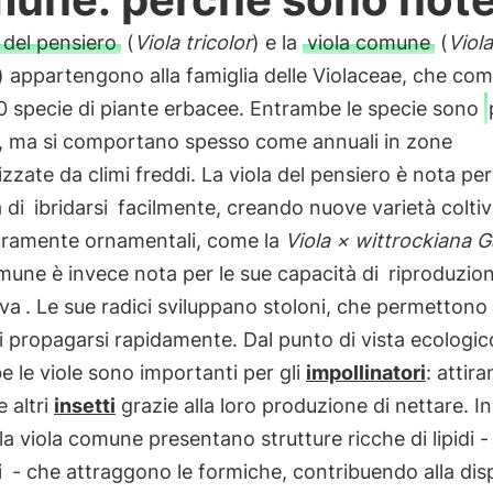
 del pensiero
(
Viola tricolor
) e la
viola comune
(
Viola
) appartengono alla famiglia delle Violaceae, che co
0 specie di piante erbacee. Entrambe le specie sono
, ma si comportano spesso come annuali in zone
izzate da climi freddi. La viola del pensiero è nota per
à di
ibridarsi
facilmente, creando nuove varietà coltiv
uramente ornamentali, come la
Viola × wittrockiana 
mune è invece nota per le sue capacità di
riproduzio
iva
. Le sue radici sviluppano stoloni, che permettono 
i propagarsi rapidamente. Dal punto di vista ecologic
 le viole sono importanti per gli
impollinatori
: attira
e altri
insetti
grazie alla loro produzione di nettare. Ino
la viola comune presentano strutture ricche di lipidi -
i
- che attraggono le formiche, contribuendo alla dis