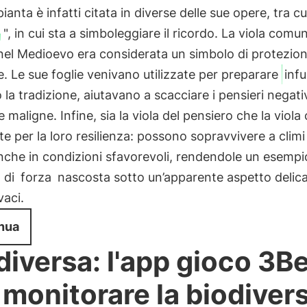
ianta è infatti citata in diverse delle sue opere, tra cu
o
", in cui sta a simboleggiare il ricordo. La viola comu
nel Medioevo era considerata un simbolo di protezio
le. Le sue foglie venivano utilizzate per preparare
infu
la tradizione, aiutavano a scacciare i pensieri negativ
e maligne. Infine, sia la viola del pensiero che la viol
e per la loro resilienza: possono sopravvivere a climi 
anche in condizioni sfavorevoli, rendendole un esempi
 di
forza
nascosta sotto un’apparente aspetto delica
vaci.
nua
diversa: l'app gioco 3B
 monitorare la biodivers