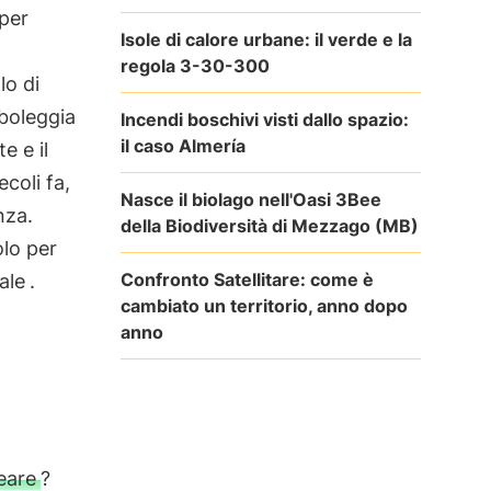
 per
Isole di calore urbane: il verde e la
regola 3-30-300
lo di
mboleggia
Incendi boschivi visti dallo spazio:
il caso Almería
e e il
ecoli fa,
Nasce il biolago nell'Oasi 3Bee
nza.
della Biodiversità di Mezzago (MB)
lo per
Confronto Satellitare: come è
ale
.
cambiato un territorio, anno dopo
anno
eare
?