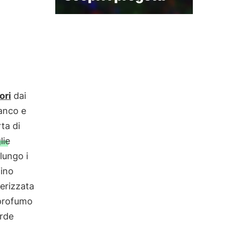
iori
dai
ianco e
ta di
lie
lungo i
ino
terizzata
 profumo
erde