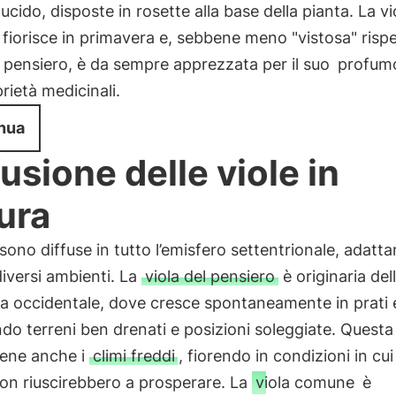
lucido, disposte in rosette alla base della pianta. La vi
iorisce in primavera e, sebbene meno "vistosa" rispe
l pensiero, è da sempre apprezzata per il suo
profum
rietà medicinali.
nua
fusione delle viole in
ura
 sono diffuse in tutto l’emisfero settentrionale, adatt
iversi ambienti. La
viola del pensiero
è originaria del
sia occidentale, dove cresce spontaneamente in prati 
do terreni ben drenati e posizioni soleggiate. Questa
bene anche i
climi freddi
, fiorendo in condizioni in cui
on riuscirebbero a prosperare. La
viola comune
è