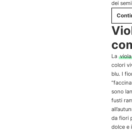
dei semi
Conti
Vio
com
La
viola
colori v
blu. I f
“faccina
sono lan
fusti ram
all’autu
da fiori
dolce e 