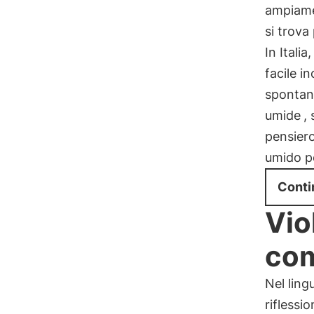
ampiamen
si trova
In Itali
facile i
spontane
umide
,
pensiero
umido p
Conti
Vio
com
Nel ling
riflessi