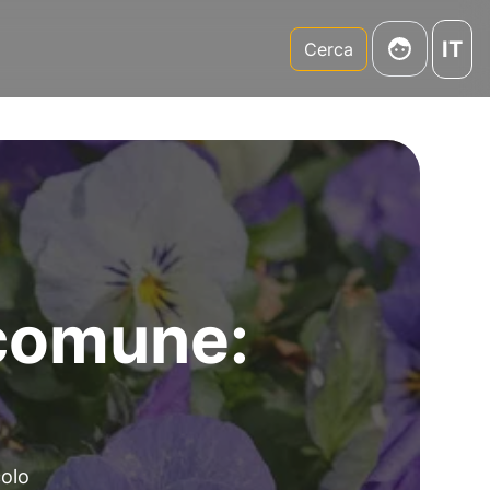
IT
m
Cerca
 comune:
colo