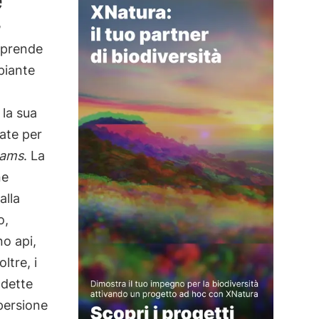
mprende
piante
 la sua
ate per
Gams
. La
ne
alla
o,
no api,
ltre, i
 dette
persione