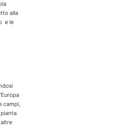
ola
tto alla
o
e le
andosi
l’Europa
e campi,
 pianta
 altre