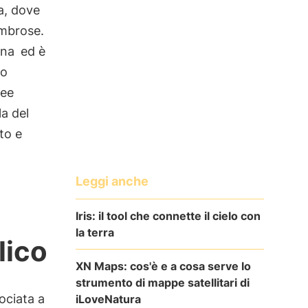
a, dove
ombrose.
ona
ed è
do
ree
a del
to e
Leggi anche
Iris: il tool che connette il cielo con
la terra
lico
XN Maps: cos'è e a cosa serve lo
strumento di mappe satellitari di
sociata a
iLoveNatura