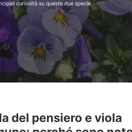
rincipali curiosità su queste due specie.
la del pensiero e viola
une: perché sono not