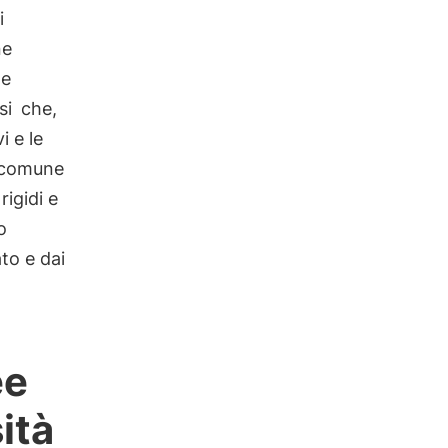
i
ne
ne
si
che,
i e le
a comune
rigidi e
o
to e dai
ee
ità