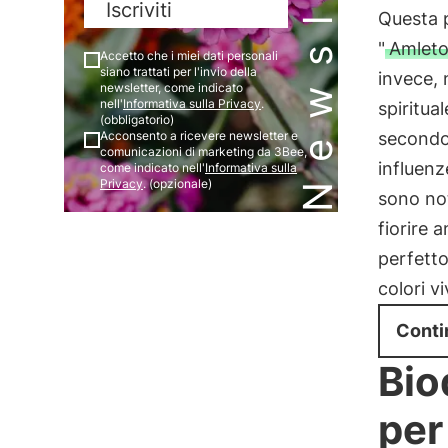
Newsletter
Iscriviti
Questa p
"
Amlet
Accetto che i miei dati personali
siano trattati per l'invio della
invece, 
newsletter, come indicato
nell'
Informativa sulla Privacy
.
spiritua
(obbligatorio)
Acconsento a ricevere newsletter e
secondo 
comunicazioni di marketing da 3Bee,
influenz
come indicato nell'
Informativa sulla
Privacy
. (opzionale)
sono not
fiorire 
perfetto
colori vi
Conti
Bio
per