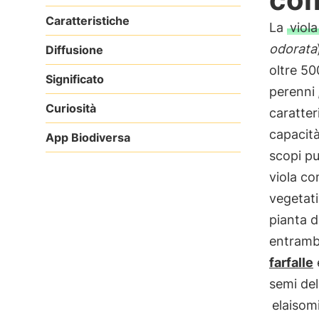
Caratteristiche
La
viola
odorata
Diffusione
oltre 50
Significato
perenni
Curiosità
caratter
capacit
App Biodiversa
scopi p
viola co
vegetat
pianta d
entrambe
farfalle
semi del
elaisom