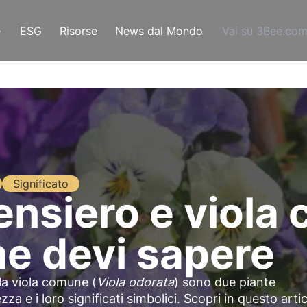
e
ESG
Risorse
News dal Mondo
Vai su 3Bee.co
Significato
pensiero e viola
he devi sapere
 la viola comune (
Viola odorata
) sono due piante
za e i loro significati simbolici. Scopri in questo arti