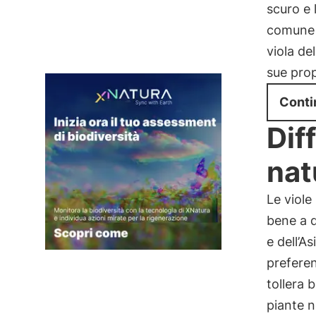
scuro e 
comune f
viola de
sue prop
Conti
Dif
nat
Le viole
bene a d
e dell’A
preferen
tollera 
piante n