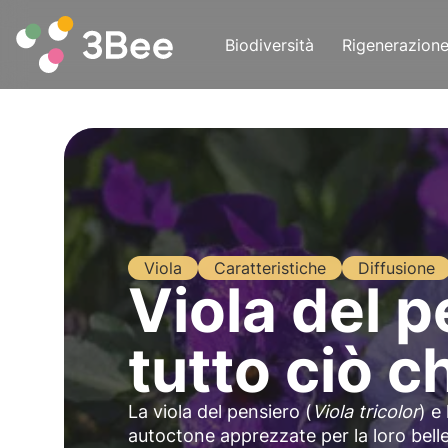
Biodiversità
Rigenerazion
Viola
Caratteristiche
Diffusione
Viola del 
tutto ciò c
La viola del pensiero (
Viola tricolor
) e
autoctone apprezzate per la loro bellez