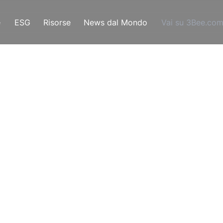
e
ESG
Risorse
News dal Mondo
Vai su 3Bee.co