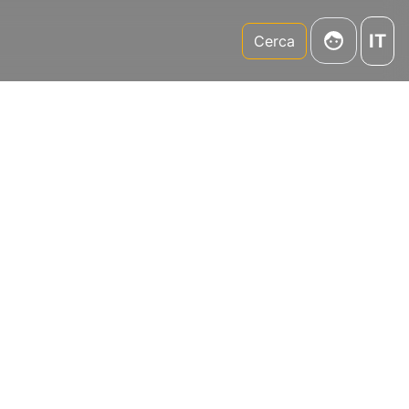
IT
m
Cerca