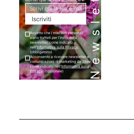
Newsletter
Iscriviti
Accetto che i miei dati personali
siano trattati per l'invio della
newsletter, come indicato
nell'
Informativa sulla Privacy
.
(obbligatorio)
Acconsento a ricevere newsletter e
comunicazioni di marketing da 3Bee,
come indicato nell'
Informativa sulla
Privacy
. (opzionale)