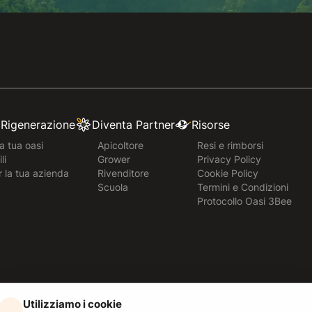
e Rigenerazione
Diventa Partner
Risorse
a tua oasi
Apicoltore
Resi e rimborsi
li
Grower
Privacy Policy
r la tua azienda
Rivenditore
Cookie Policy
Scuola
Termini e Condizioni
Protocollo Oasi 3Bee
Utilizziamo i cookie