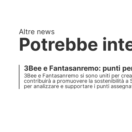
Altre news
Potrebbe int
3Bee e Fantasanremo: punti per 
3Bee e Fantasanremo
si sono uniti per cre
contribuirà a promuovere la
sostenibilità 
per analizzare e supportare i punti assegnati
ambientale. 3Bee sarà l'occhio critico sulla s