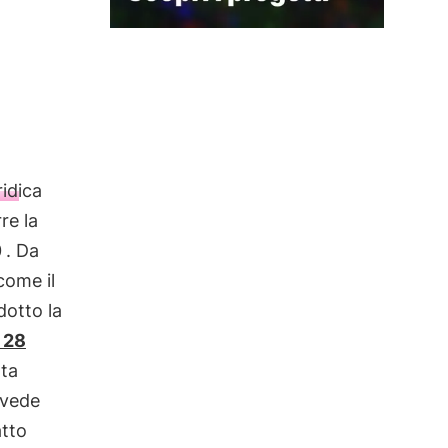
ridica
re la
0
. Da
 come il
dotto la
 28
ota
evede
atto