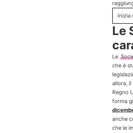
raggiung
Inizia
Le 
car
Le
Soci
che è st
legislaz
allora, i
Regno Uni
forma gi
dicemb
anche co
che le i