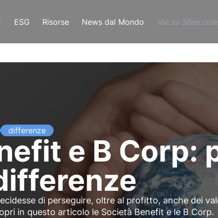
e
ESG
Risorse
News dal Mondo
Vai su 3Bee.co
differenze
efit e B Corp: p
ifferenze
desse di perseguire, oltre al profitto, anche dei val
opri in questo articolo le Società Benefit e le B Corp.