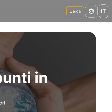
IT
m
Cerca
unti in
ori