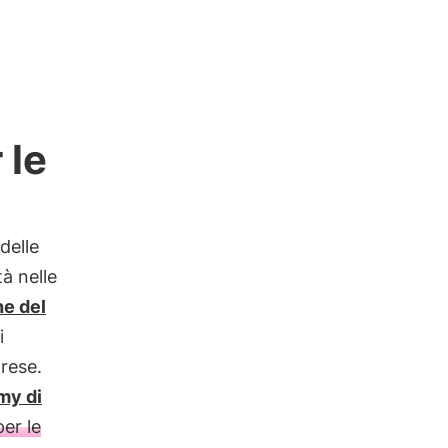
 le
 delle
tà nelle
e del
i
rese.
my di
per le