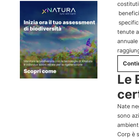
costitut
benefic
specific
tenute a
annual
raggiung
Conti
Le 
cer
Nate ne
sono az
ambienta
Corp è s