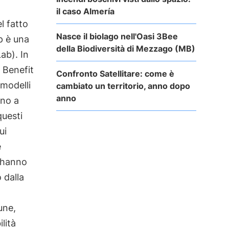
il caso Almería
l fatto
Nasce il biolago nell'Oasi 3Bee
p è una
della Biodiversità di Mezzago (MB)
ab). In
 Benefit
Confronto Satellitare: come è
 modelli
cambiato un territorio, anno dopo
anno
ino a
questi
cui
e
hanno
 dalla
une,
lità