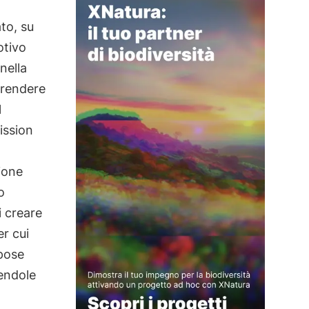
to, su
otivo
nella
prendere
l
ission
zione
o
 creare
er cui
rpose
tendole