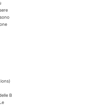
ù
sere
t sono
ione
ions)
delle B
Le