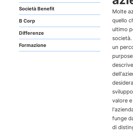
Società Benefit
Molte az
quello 
B Corp
ultimo p
Differenze
società.
Formazione
un perc
purpose 
descrive 
dell'azi
desidera
sviluppo 
valore e
l'aziend
funge da
di disti