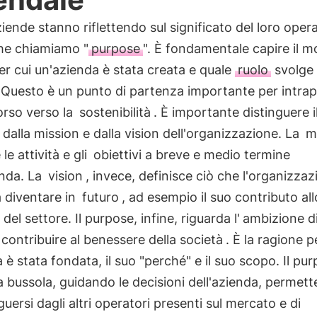
iende stanno riflettendo sul significato del loro opera
che chiamiamo "
purpose
". È fondamentale capire il m
er cui un'azienda è stata creata e quale
ruolo
svolge 
 Questo è un punto di partenza importante per intra
orso verso la
sostenibilità
. È importante distinguere i
dalla mission e dalla vision dell'organizzazione. La
m
le attività e gli
obiettivi a breve e medio termine
enda. La
vision
, invece, definisce ciò che l'organizza
 diventare in
futuro
, ad esempio il suo contributo all
del settore. Il purpose, infine, riguarda l'
ambizione di
 contribuire al benessere della società
. È la ragione p
a è stata fondata, il suo "perché" e il suo scopo. Il pu
 bussola, guidando le decisioni dell'azienda, permet
nguersi dagli altri operatori presenti sul mercato e di