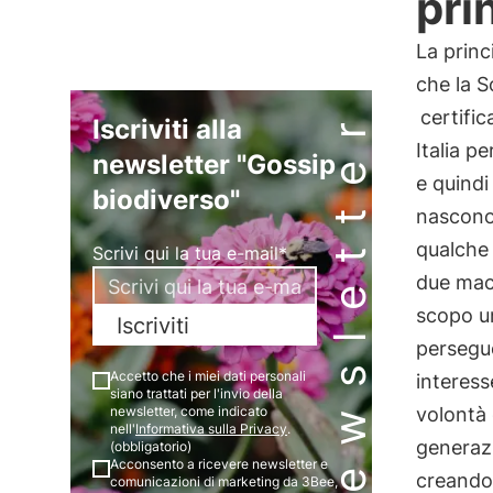
pri
La princ
che la S
Newsletter
certifi
Iscriviti alla
Italia p
newsletter "Gossip
e quindi
biodiverso"
nascono
qualche 
Scrivi qui la tua e-mail*
due macr
scopo un
Iscriviti
persegu
Accetto che i miei dati personali
interess
siano trattati per l'invio della
volontà 
newsletter, come indicato
nell'
Informativa sulla Privacy
.
generazi
(obbligatorio)
Acconsento a ricevere newsletter e
creando
comunicazioni di marketing da 3Bee,