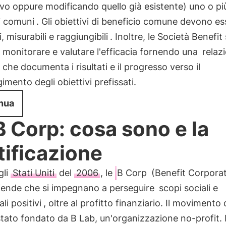
ivo oppure modificando quello già esistente) uno o pi
i comuni
. Gli obiettivi di beneficio comune devono es
i, misurabili e raggiungibili
. Inoltre, le Società Benefi
 monitorare e valutare l'efficacia fornendo una
relaz
e
che documenta i risultati e il progresso verso il
imento degli obiettivi prefissati.
nua
B Corp: cosa sono e la
tificazione
gli
Stati Uniti
del
2006
, le
B Corp
(Benefit Corporat
iende che si impegnano a perseguire
scopi sociali e
li positivi
, oltre al profitto finanziario. Il movimento 
tato fondato da B Lab, un'organizzazione no-profit. 