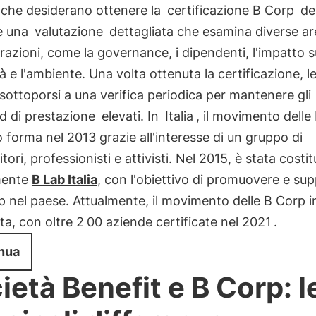
 che desiderano ottenere la
certificazione B Corp
de
e una
valutazione
dettagliata che esamina diverse ar
razioni, come la governance, i dipendenti, l'impatto s
 e l'ambiente. Una volta ottenuta la certificazione, l
ottoporsi a una verifica periodica per mantenere gli
d di prestazione
elevati. In
Italia
, il movimento delle
 forma nel 2013 grazie all'interesse di un gruppo di
tori, professionisti e attivisti. Nel 2015, è stata costit
lmente
B Lab Italia
, con l'obiettivo di promuovere e su
p nel paese. Attualmente, il movimento delle B Corp in 
ita, con oltre 2
00 aziende certificate nel 2021
.
nua
ietà Benefit e B Corp: l