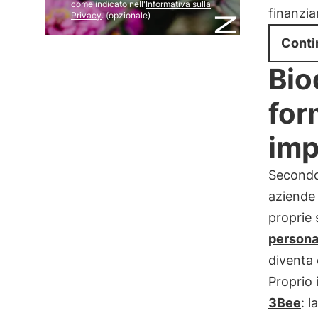
come indicato nell'
Informativa sulla
finanzia
Privacy
. (opzionale)
Conti
Bio
for
imp
Secondo
aziende a
proprie 
persona
diventa 
Proprio 
3Bee
: l