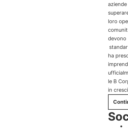
aziende
superar
loro ope
comunità
devono s
standar
ha preso
imprendi
ufficia
le B Cor
in cresc
Conti
Soc