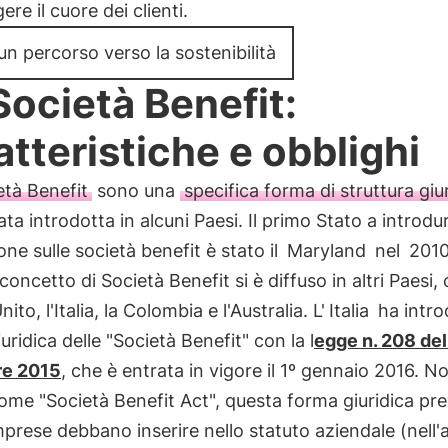
ere il cuore dei clienti.
 un percorso verso la sostenibilità
Società Benefit:
atteristiche e obblighi
età Benefit
sono una
specifica forma di struttura giu
ata introdotta in alcuni Paesi. Il primo Stato a introdur
ione sulle società benefit è stato il
Maryland
nel
201
l concetto di Società Benefit si è diffuso in altri Paesi,
to, l'Italia, la Colombia e l'Australia. L'
Italia
ha intro
uridica delle "Società Benefit" con la l
egge n. 208 del
re 2015
, che è entrata in vigore il 1º gennaio 2016. N
me "Società Benefit Act", questa forma giuridica pr
mprese debbano inserire nello statuto aziendale (nell'