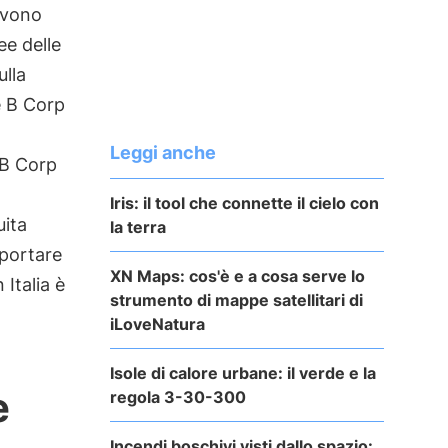
vono
ee delle
ulla
e B Corp
Leggi anche
 B Corp
Iris: il tool che connette il cielo con
uita
la terra
pportare
XN Maps: cos'è e a cosa serve lo
Italia è
strumento di mappe satellitari di
iLoveNatura
Isole di calore urbane: il verde e la
e
regola 3-30-300
Incendi boschivi visti dallo spazio: