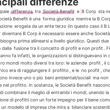
ncipali differenze
ipale
differenza
tra
Società Benefit
e
B Corp
sta ne
ocietà Benefit è una
forma giuridica
mentre la B Cor
cazione
erogata da un ente terzo (in questo caso il B L
er diventare B Corp è necessario essere anche Società
 bisogna prima allinearsi a livello giuridico. Questi due
 dalla
fusione tra il concetto di profit e non profit
. F
anno fa infatti, le organizzazioni si distinguevano in 
o mondi molto diversi tra loro: le aziende
profit
, il 
ico era di raggiungere il
profitto
, e le
no profit
, ch
ono invece uno o più
beni ambientali/sociali
ma non 
e nel profitto. In sostanza, le Società Benefit nascono
di combinare il meglio di entrambi i mondi, unendo la
one di profitti con un forte impegno per il bene com
 un modello di impresa che mira a
bilanciare sostenibi