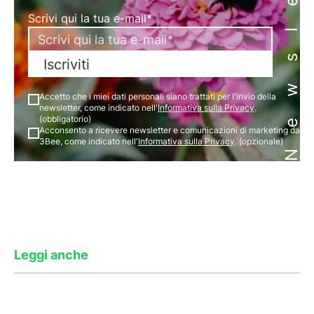
Newsletter
Scrivi qui la tua e-mail*
Iscriviti
Accetto che i miei dati personali siano trattati per l'invio della
newsletter, come indicato nell'
Informativa sulla Privacy
.
(obbligatorio)
Acconsento a ricevere newsletter e comunicazioni di marketing da
3Bee, come indicato nell'
Informativa sulla Privacy
. (opzionale)
Leggi anche