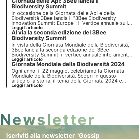
Giornata delle Api: 3Bee lancia il
delle Api 2023.
Biodiversity Summit
In occasione della
Giornata delle Api e della
Biodiversità
3Bee lancia il
"3Bee Biodiversity
Innovation Summit Europe"
: il Vertice annuale sulla
biodiversità per definire i
Leggi l'articolo
tre pilastri del 2023
Al via la seconda edizione del 3Bee
nell'approccio alla tutela della biodiversità nelle
imprese e nell'economia internazionale.
Biodiversity Summit
In vista della Giornata Mondiale della Biodiversità,
3Bee lancia la seconda edizione del 3Bee
Biodiversity Summit, il vertice annuale interamente
dedicato alla biodiversità che si terrà il 21 Maggio
Leggi l'articolo
Giornata Mondiale della Biodiversità 2024
2024 a Milano. Scopri il programma, le attività e
come partecipare.
Ogni anno, il 22 maggio, celebriamo la Giornata
Mondiale della Biodiversità. Scopri in questo
articolo la storia, il tema della Giornata 2024 e
l'impegno di 3Bee nel monitoraggio, tutela e
Leggi l'articolo
rigenerazione della biodiversità.
Newsletter
Iscriviti alla newsletter "Gossip