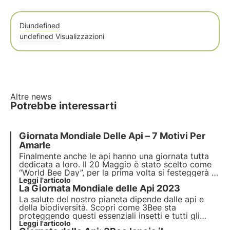
Di
undefined
undefined Visualizzazioni
Altre news
Potrebbe interessarti
Giornata Mondiale Delle Api – 7 Motivi Per
Amarle
Finalmente anche le api hanno una giornata tutta
dedicata a loro. Il 20 Maggio è stato scelto come
“World Bee Day”, per la prima volta si festeggerà in
tutto il mondo. L’Assemblea Generale delle Nazioni
Leggi l'articolo
La Giornata Mondiale delle Api 2023
Unite ha adottato la risoluzione che indica questa
come data ufficiale per la Giornata delle Api.
La salute del nostro pianeta dipende dalle api e
della biodiversità. Scopri come 3Bee sta
proteggendo questi essenziali insetti e tutti gli
impollinatori in occasione della Giornata Mondiale
Leggi l'articolo