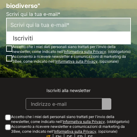
biodiverso"
Scrivi qui la tua e-mail*
Iscriviti
Accetto che i miei dati personali siano trattati per l'invio della
newsletter, come indicato nell'
Informativa sulla Privacy
. (obbligatorio)
Acconsento a ricevere newsletter e comunicazioni di marketing da
3Bee, come indicato nell'
Informativa sulla Privacy
. (opzionale)
Iscriviti alla newsletter
Instagram
Facebook
Linkedin
Youtube
Accetto che i miei dati personali siano trattati per l'invio della
newsletter, come indicato nell'
Informativa sulla Privacy
. (obbligatorio)
Acconsento a ricevere newsletter e comunicazioni di marketing da
3Bee, come indicato nell'
Informativa sulla Privacy
. (opzionale)
IT
EN
DE
FR
ES