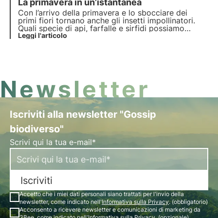
La primavera in un’istantanea
api.
Con l’arrivo della primavera e lo sbocciare dei
primi fiori tornano anche gli insetti impollinatori.
Quali specie di api, farfalle e sirfidi possiamo
incontrare tra marzo e aprile? Impariamo ad
Leggi l'articolo
osservare e riconoscerne alcune.
Newsletter
Iscriviti alla newsletter "Gossip
biodiverso"
Scrivi qui la tua e-mail*
Iscriviti
Accetto che i miei dati personali siano trattati per l'invio della
newsletter, come indicato nell'
Informativa sulla Privacy
. (obbligatorio)
Acconsento a ricevere newsletter e comunicazioni di marketing da
3Bee, come indicato nell'
Informativa sulla Privacy
. (opzionale)