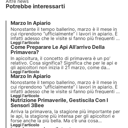
Altre news
Potrebbe interessarti
Marzo In Apiario
Nonostante il tempo ballerino, marzo è il mese in
cui riprendono “ufficialmente” i lavori in apiario. È
infatti adesso che le visite si fanno più frequenti e
che si iniziano a prendere quegli accorgimenti
Leggi l'articolo
Come Preparare Le Api All’arrivo Della
necessari per affrontare nel modo migliore l’inizio
delle fioriture.
Primavera?
In apicoltura, il concetto di primavera è un po’
relativo. Cosa significa? Significa che per le api e
gli apicoltori non inizia il 21 marzo, come da
calendario, ma può iniziare ben prima. Per questo
Leggi l'articolo
Marzo In Apiario
motivo è molto importante preparare bene le
proprie api per l’arrivo della bella stagione.
Nonostante il tempo ballerino, marzo è il mese in
cui riprendono “ufficialmente” i lavori in apiario. È
infatti adesso che le visite si fanno più frequenti e
che si iniziano a prendere quegli accorgimenti
Leggi l'articolo
Nutrizione Primaverile, Gestiscila Con I
necessari per affrontare nel modo migliore l’inizio
delle fioriture.
Sensori 3Bee
Arriva la primavera, la stagione più importante per
le api, la stagione più intensa per gli apicoltori e
forse anche la più bella. Ma c’è una cosa
importante da non trascurare: l’alimentazione delle
Leggi l'articolo