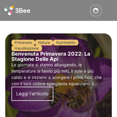
Primavera
Natura
Nutrimento
Impollinazione
Benvenuta Primavera 2022: La
Stagione Delle Api
Le giornate si stanno allungando, le
temperature si fanno più miti, il sole è più
caldo e si iniziano a scorgere i primi fiori, che
con il loro colore sgargiante squarciano il
grigiore invernale. La primavera è ormai alle
Leggi l'articolo
porte: quest’anno la saluteremo ufficialmente il
20 marzo!