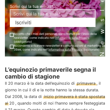
Newsletter
Scrivi qui la tua e-mail*
Iscriviti
Accetto che i miei dati personali siano trattati per l'invio della
newsletter, come indicato nell'
Informativa sulla Privacy
.
(obbligatorio)
Acconsento a ricevere newsletter e comunicazioni di marketing da
3Bee, come indicato nell'
Informativa sulla Privacy
. (opzionale)
L’equinozio primaverile segna il
cambio di stagione
Il 20 marzo è la data dell’equinozio di
primavera
, il
giorno in cui il dì e la notte hanno la stessa durata.
Dal 2008, la data di
inizio primavera è stata spostata
al 20
, quando molti di noi l’hanno sempre festeggiata
il 21 marzo. Questo cambio di data è dovuto sia