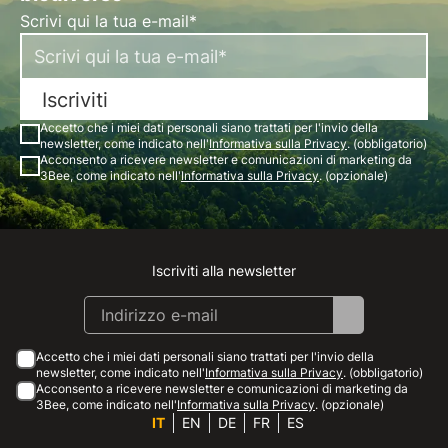
Scrivi qui la tua e-mail*
Iscriviti
Accetto che i miei dati personali siano trattati per l'invio della
newsletter, come indicato nell'
Informativa sulla Privacy
. (obbligatorio)
Acconsento a ricevere newsletter e comunicazioni di marketing da
3Bee, come indicato nell'
Informativa sulla Privacy
. (opzionale)
Iscriviti alla newsletter
Instagram
Facebook
Linkedin
Youtube
Accetto che i miei dati personali siano trattati per l'invio della
newsletter, come indicato nell'
Informativa sulla Privacy
. (obbligatorio)
Acconsento a ricevere newsletter e comunicazioni di marketing da
3Bee, come indicato nell'
Informativa sulla Privacy
. (opzionale)
IT
EN
DE
FR
ES