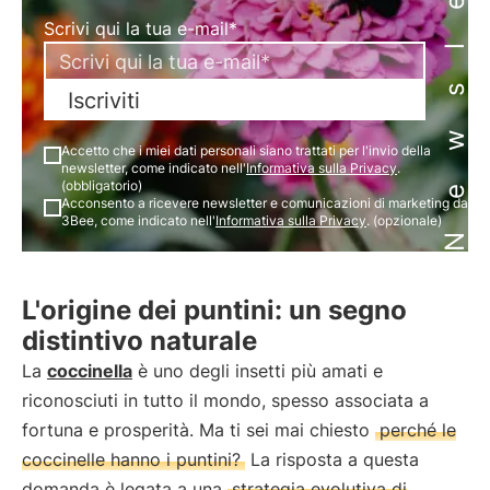
Newsletter
Scrivi qui la tua e-mail*
Iscriviti
Accetto che i miei dati personali siano trattati per l'invio della
newsletter, come indicato nell'
Informativa sulla Privacy
.
(obbligatorio)
Acconsento a ricevere newsletter e comunicazioni di marketing da
3Bee, come indicato nell'
Informativa sulla Privacy
. (opzionale)
L'origine dei puntini: un segno
distintivo naturale
La
coccinella
è uno degli insetti più amati e
riconosciuti in tutto il mondo, spesso associata a
fortuna e prosperità. Ma ti sei mai chiesto
perché le
coccinelle hanno i puntini?
La risposta a questa
domanda è legata a una
strategia evolutiva di