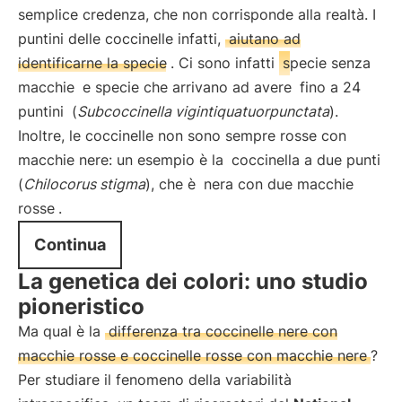
semplice credenza, che non corrisponde alla realtà. I
puntini delle coccinelle infatti,
aiutano ad
identificarne la specie
. Ci sono infatti
specie senza
macchie
e specie che arrivano ad avere
fino a 24
puntini
(
Subcoccinella vigintiquatuorpunctata
).
Inoltre, le coccinelle non sono sempre rosse con
macchie nere: un esempio è la
coccinella a due punti
(
Chilocorus stigma
), che è
nera con due macchie
rosse
.
Continua
La genetica dei colori: uno studio
pioneristico
Ma qual è la
differenza tra coccinelle nere con
macchie rosse e coccinelle rosse con macchie nere
?
Per studiare il fenomeno della variabilità