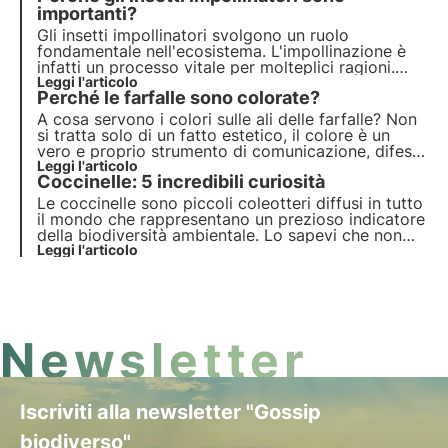
metropoli
importanti?
, come normali concittadini.
Gli insetti impollinatori svolgono un ruolo
fondamentale nell'ecosistema. L'impollinazione è
infatti un processo vitale per molteplici ragioni.
Scopriamole insieme in questo articolo,
Leggi l'articolo
Perché le farfalle sono colorate?
approfondendo alcune curiosità interessanti tra cui
i diversi meccanismi di impollinazione.
A cosa servono i colori sulle ali delle farfalle? Non
si tratta solo di un fatto estetico, il colore è un
vero e proprio strumento di comunicazione, difesa
e adattamento per questi insetti. Approfondiamo il
Leggi l'articolo
Coccinelle: 5 incredibili curiosità
tema in questo articolo.
Le coccinelle sono piccoli coleotteri diffusi in tutto
il mondo che rappresentano un prezioso indicatore
della biodiversità ambientale. Lo sapevi che non
tutte sono rosse con le macchie nere? O che in
Leggi l'articolo
inverno si ibernano? Scopri in questo articolo le
cinque migliori curiosità sulle coccinelle.
Newsletter
Iscriviti alla newsletter "Gossip
biodiverso"