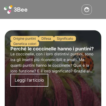
Origine puntini
Difesa
Significato
Genetica colori
Perché le coccinelle hanno i puntini?
Le coccinelle, con i loro distintivi puntini, sono
tra gli insetti più riconoscibili e amati. Ma
quanti puntini hanno le coccinelle? Qual è la
loro funzione? E il loro significato? Grazie al
supporto di studi scientifici, in questo articolo
Leggi l'articolo
risponderemo alle domande più frequenti su
questo tema.