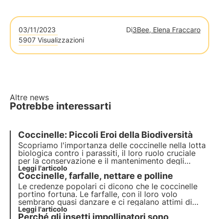
03/11/2023
Di
3Bee, Elena Fraccaro
5907 Visualizzazioni
Altre news
Potrebbe interessarti
Coccinelle: Piccoli Eroi della Biodiversità
Scopriamo l'importanza delle coccinelle nella lotta
biologica contro i parassiti, il loro ruolo cruciale
per la conservazione e il mantenimento degli
ecosistemi naturali, e come queste piccole ma
Leggi l'articolo
Coccinelle, farfalle, nettare e polline
voraci creature influenzano positivamente la
biodiversità e il benessere delle piante.
Le credenze popolari ci dicono che le
coccinelle
portino fortuna. Le
farfalle
, con il loro volo
sembrano quasi danzare e ci regalano attimi di
spensieratezza. Abbiamo la fortuna di condividere
Leggi l'articolo
Perché gli insetti impollinatori sono
con questi piccoli esseri alcuni spazi delle nostre