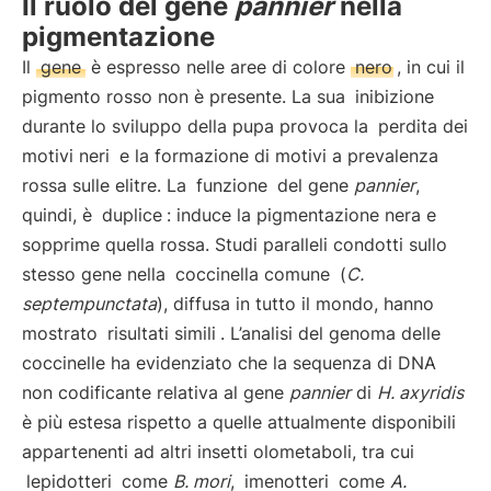
Il ruolo del gene
pannier
nella
pigmentazione
Il
gene
è espresso nelle aree di colore
nero
, in cui il
pigmento rosso non è presente. La sua
inibizione
durante lo sviluppo della pupa provoca la
perdita dei
motivi neri
e la formazione di motivi a prevalenza
rossa sulle elitre. La
funzione
del gene
pannier
,
quindi, è
duplice
: induce la pigmentazione nera e
sopprime quella rossa. Studi paralleli condotti sullo
stesso gene nella
coccinella comune
(
C.
septempunctata
), diffusa in tutto il mondo, hanno
mostrato
risultati simili
. L’analisi del genoma delle
coccinelle ha evidenziato che la sequenza di DNA
non codificante relativa al gene
pannier
di
H. axyridis
è più estesa rispetto a quelle attualmente disponibili
appartenenti ad altri insetti olometaboli, tra cui
lepidotteri
come
B. mori
,
imenotteri
come
A.