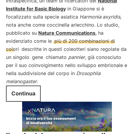
intraspecifica, un team di ricercatori del
National
Institute for Basic Biology
in Giappone si è
focalizzato sulla specie asiatica
Harmonia axyridis
,
nota anche come coccinella arlecchino. Lo studio,
pubblicato su
Nature Communications
, ha
evidenziato come le
più di 200 combinazioni di
colori
descritte in questi coleotteri siano regolate da
un singolo
gene
chiamato
pannier
, già conosciuto
per il suo coinvolgimento nello sviluppo embrionale e
nella suddivisione del corpo in
Drosophila
melanogaster
.
Continua