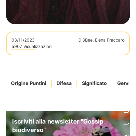
03/11/2023
Di
3Bee, Elena Fraccaro
5907 Visualizzazioni
Origine Puntini
Difesa
Significato
Genetic
Iscriviti alla newsletter "Gossip
biodiverso"