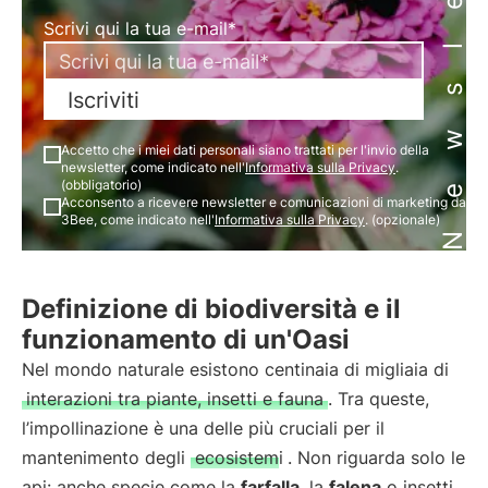
Newsletter
Scrivi qui la tua e-mail*
Iscriviti
Accetto che i miei dati personali siano trattati per l'invio della
newsletter, come indicato nell'
Informativa sulla Privacy
.
(obbligatorio)
Acconsento a ricevere newsletter e comunicazioni di marketing da
3Bee, come indicato nell'
Informativa sulla Privacy
. (opzionale)
Definizione di biodiversità e il
funzionamento di un'Oasi
Nel mondo naturale esistono centinaia di migliaia di
interazioni tra piante, insetti e fauna
. Tra queste,
l’impollinazione è una delle più cruciali per il
mantenimento degli
ecosistemi
. Non riguarda solo le
api: anche specie come la
farfalla
, la
falena
o insetti