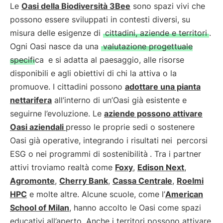
Le
Oasi della Biodiversità 3Bee
sono spazi vivi che
possono essere sviluppati in contesti diversi, su
misura delle esigenze di
cittadini, aziende e territori
.
Ogni Oasi nasce da una
valutazione progettuale
specifica
e si adatta al paesaggio, alle risorse
disponibili e agli obiettivi di chi la attiva o la
promuove. I cittadini possono
adottare una pianta
nettarifera
all’interno di un’Oasi già esistente e
seguirne l’evoluzione. Le
aziende possono attivare
Oasi aziendali
presso le proprie sedi o sostenere
Oasi già operative, integrando i risultati nei
percorsi
ESG o nei programmi di sostenibilità
. Tra i partner
attivi troviamo realtà come
Foxy
,
Edison Next
,
Agromonte
,
Cherry Bank
,
Cassa Centrale
,
Roelmi
HPC
e molte altre. Alcune scuole, come l’
American
School of Milan
, hanno accolto le Oasi come spazi
educativi all’aperto. Anche i territori possono attivare