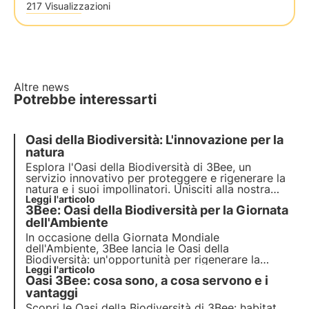
217 Visualizzazioni
Altre news
Potrebbe interessarti
Oasi della Biodiversità: L'innovazione per la
natura
Esplora l'Oasi della Biodiversità di 3Bee, un
servizio innovativo per proteggere e
rigenerare la
natura e i suoi impollinatori
. Unisciti alla nostra
mission e scopri come la
Leggi l'articolo
tecnologia
e la
3Bee: Oasi della Biodiversità per la Giornata
biodiversità
si incontrano per creare un
futuro
più
verde per le aziende e il pianeta.
dell'Ambiente
In occasione della Giornata Mondiale
dell'Ambiente, 3Bee lancia le
Oasi della
Biodiversità
: un'opportunità per rigenerare la
natura
Leggi l'articolo
e preservare gli
impollinatori
. Unisciti a noi
Oasi 3Bee: cosa sono, a cosa servono e i
e scopri come la nostra missione combina
tecnologia
vantaggi
all'avanguardia e
impegno ambientale
.
Scopri le Oasi della Biodiversità di 3Bee: habitat