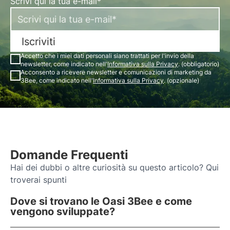
Scrivi qui la tua e-mail*
Iscriviti
Accetto che i miei dati personali siano trattati per l'invio della
newsletter, come indicato nell'
Informativa sulla Privacy
. (obbligatorio)
Acconsento a ricevere newsletter e comunicazioni di marketing da
3Bee, come indicato nell'
Informativa sulla Privacy
. (opzionale)
Domande Frequenti
Hai dei dubbi o altre curiosità su questo articolo? Qui
troverai spunti
Dove si trovano le Oasi 3Bee e come
vengono sviluppate?