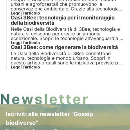
urbani e agroforestali che promuovono la
conservazione ambientale. Grazie alla tecnologia
3Bee, le Oasi connettono natura e aziende,
Leggi l'articolo
Oasi 3Bee: tecnologia per il monitoraggio
offrendo una serie di vantaggi. Entra nel
cambiamento e adotta un'Oasi per proteggere la
della biodiversità
biodiversità.
Nelle Oasi della Biodiversità di 3Bee, tecnologia e
natura si uniscono per creare un'armonia
eccezionale. Scopri le tecnologie all'avanguardia di
3Bee e il loro ruolo fondamentale nella
Leggi l'articolo
Oasi 3Bee: come rigenerare la biodiversità
rigenerazione degli ecosistemi e della biodiversità
all'interno delle Oasi.
Le Oasi della Biodiversità di 3Bee connettono
natura, tecnologia e mondo urbano. Scopri in
questo articolo quali sono le iniziative previste per
la creazione di un’oasi e come questi habitat urbani
Leggi l'articolo
e agroforestali contribuiscono alla rigenerazione
della biodiversità.
Newsletter
Iscriviti alla newsletter "Gossip
biodiverso"