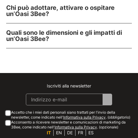
Chi può adottare, attivare o ospitare
un’Oasi 3Bee?
Quali sono le dimensioni e gli impatti di
un’Oasi 3Bee?
Iscriviti alla newsletter
Instagram
Facebook
Linkedin
Youtube
Accetto che i miei dati personali siano trattati per l'invio della
newsletter, come indicato nell'
Informativa sulla Privacy
. (obbligatorio)
Acconsento a ricevere newsletter e comunicazioni di marketing da
3Bee, come indicato nell'
Informativa sulla Privacy
. (opzionale)
IT
EN
DE
FR
ES