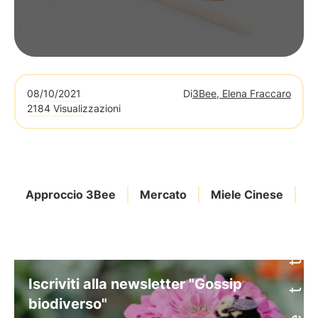
08/10/2021
Di
3Bee, Elena Fraccaro
2184 Visualizzazioni
Approccio 3Bee
Mercato
Miele Cinese
Co
Iscriviti alla newsletter "Gossip
biodiverso"