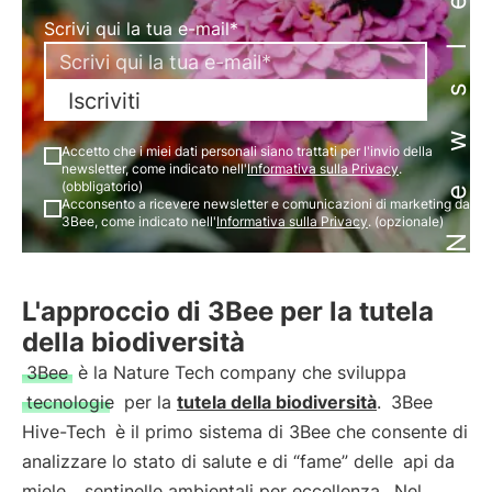
Newsletter
Scrivi qui la tua e-mail*
Iscriviti
Accetto che i miei dati personali siano trattati per l'invio della
newsletter, come indicato nell'
Informativa sulla Privacy
.
(obbligatorio)
Acconsento a ricevere newsletter e comunicazioni di marketing da
3Bee, come indicato nell'
Informativa sulla Privacy
. (opzionale)
L'approccio di 3Bee per la tutela
della biodiversità
3Bee
è la Nature Tech company che sviluppa
tecnologie
per la
tutela della biodiversità
.
3Bee
Hive-Tech
è il primo sistema di 3Bee che consente di
analizzare lo stato di salute e di “fame” delle
api da
miele
,
sentinelle ambientali per eccellenza
. Nel