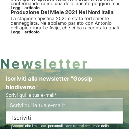
confermando come una delle annate peggiori mai
viste. Abbiamo chiesto a Giuseppe di Mauro,
Leggi l'articolo
Produzione Del Miele 2021
Nel Nord Italia
titolare dell’azienda apistica Sicul Miele, di
raccontarci come sono stati questi primi mesi in
La stagione apistica 2021 è stata fortemente
Sicilia.
danneggiata. Ne abbiamo parlato con Antonio
dell’
apicoltura Le Avije
, che ci ha raccontato quali
sono stati i fattori che hanno determinato questo
Leggi l'articolo
andamento così negativo della produzione del
miele nel nord Italia.
Newsletter
Iscriviti alla newsletter "Gossip
biodiverso"
Scrivi qui la tua e-mail*
Iscriviti
Accetto che i miei dati personali siano trattati per l'invio della