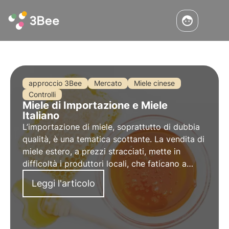
approccio 3Bee
Mercato
Miele cinese
Controlli
Miele di
Importazione
e Miele
Italiano
L’importazione di miele, soprattutto di dubbia
qualità, è una tematica scottante. La vendita di
miele estero, a prezzi stracciati, mette in
difficoltà i
produttori locali
, che faticano a
concorrere contro i prezzi della grande
Leggi l'articolo
distribuzione. Ma qual è la situazione attuale
del mercato?