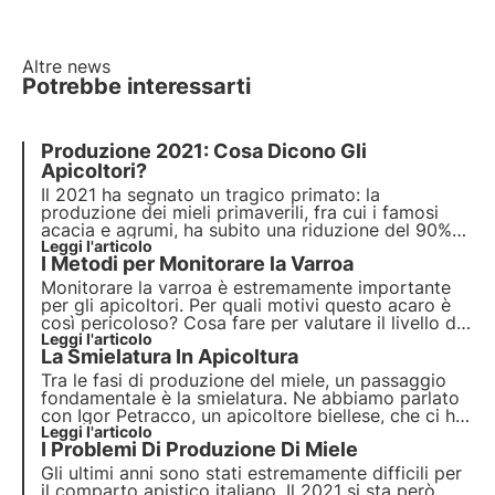
Altre news
Potrebbe interessarti
Produzione 2021: Cosa Dicono Gli
Apicoltori?
Il 2021 ha segnato un tragico primato: la
produzione dei mieli primaverili, fra cui i famosi
acacia e agrumi, ha subito una riduzione del 90%
rispetto alle medie degli scorsi anni. L’azzeramento
Leggi l'articolo
I Metodi per
Monitorare la Varroa
delle produzioni di miele primaverile ha obbligato
gli apicoltori a effettuare nutrizioni di emergenza.
Monitorare la varroa
è estremamente importante
per gli apicoltori. Per quali motivi questo acaro è
così pericoloso? Cosa fare per valutare il livello di
infestazione di un alveare? Scopriamolo insieme!
Leggi l'articolo
La
Smielatura
In Apicoltura
Tra le fasi di produzione del miele, un passaggio
fondamentale è la smielatura
. Ne abbiamo parlato
con Igor Petracco, un apicoltore biellese, che ci ha
portato a visitare il suo laboratorio di smielatura di
Leggi l'articolo
I
Problemi Di Produzione
Di Miele
Biella Miele e ci ha raccontato i diversi passaggi
della smielatura.
Gli ultimi anni sono stati estremamente difficili per
il comparto apistico italiano. Il 2021 si sta però