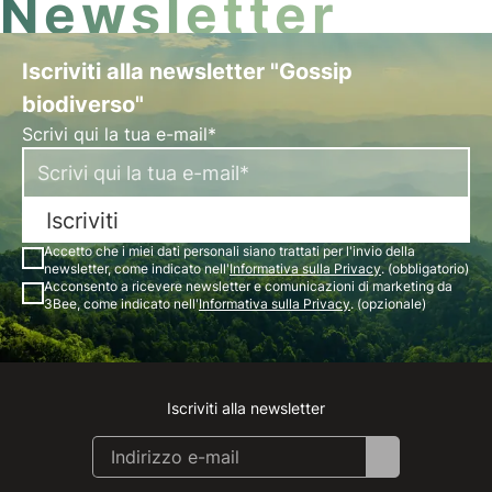
Newsletter
Iscriviti alla newsletter "Gossip
biodiverso"
Scrivi qui la tua e-mail*
Iscriviti
Accetto che i miei dati personali siano trattati per l'invio della
newsletter, come indicato nell'
Informativa sulla Privacy
. (obbligatorio)
Acconsento a ricevere newsletter e comunicazioni di marketing da
3Bee, come indicato nell'
Informativa sulla Privacy
. (opzionale)
Iscriviti alla newsletter
Instagram
Facebook
Linkedin
Youtube