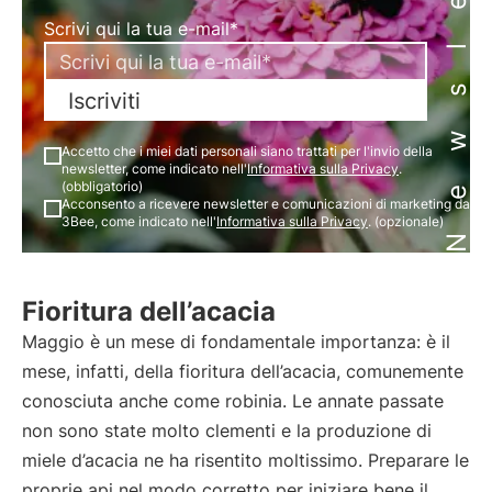
Newsletter
Scrivi qui la tua e-mail*
Iscriviti
Accetto che i miei dati personali siano trattati per l'invio della
newsletter, come indicato nell'
Informativa sulla Privacy
.
(obbligatorio)
Acconsento a ricevere newsletter e comunicazioni di marketing da
3Bee, come indicato nell'
Informativa sulla Privacy
. (opzionale)
Fioritura dell’acacia
Maggio è un mese di fondamentale importanza: è il
mese, infatti, della fioritura dell’acacia, comunemente
conosciuta anche come robinia. Le annate passate
non sono state molto clementi e la produzione di
miele d’acacia ne ha risentito moltissimo. Preparare le
proprie api nel modo corretto per iniziare bene il