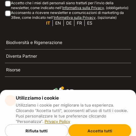
Accetto che i miei dati personali siano trattati per l'invio della
newsletter, come indicato nell'
Informativa sulla Privacy
. (obbligatorio)
Acconsento a ricevere newsletter e comunicazioni di marketing da
3Bee, come indicato nell'
Informativa sulla Privacy
. (opzionale)
IT
EN
DE
FR
ES
Biodiversità e Rigenerazione
Diventa Partner
Risorse
Utilizziamo i cookie
3Bee è il riferimento della sostenibilità, la difesa delle
Utilizziamo i cookie per migliorare la tua esperienza.
api e della biodiversità
Cliccando "Accetta tutti", acconsenti all'uso di tutti i cookie.
Puoi personalizzare le tue preferenze cliccando
"Personalizza".
Privacy Policy
3Bee S.R.L Via Pastrengo 14, 20159, Milano (MI)
P.IVA: IT09711590969
Rifiuta tutti
Accetta tutti
3Bee GmbHSede legale: Oranienburger Straße 23, 10178