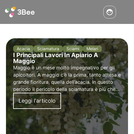
Acacia
Sciamatura
Sciami
Melari
I Principali Lavori In Apiario A
Maggio
Maggio è un mese molto impegnativo per gli
apicoltori. A maggio c’è la prima, tanto attesa e
grande fioritura, quella dell’acacia. In questo
periodo il pericolo della sciamatura è più che
mai incombente. Le attività che tengono
Leggi l'articolo
impegnato l’apicoltore sono molte e di svariata
natura.