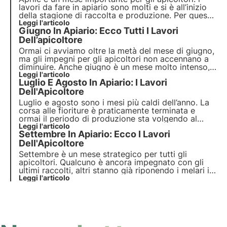
lavori da fare in apiario sono molti e si è all’inizio
della stagione di raccolta e produzione. Per questo
motivo è molto importante sapere quali sono gli
Leggi l'articolo
Giugno In Apiario: Ecco Tutti I Lavori
interventi che devono essere fatti per poter avere
delle famiglie nelle migliori condizioni.
Dell’apicoltore
Ormai ci avviamo oltre la metà del mese di giugno,
ma gli impegni per gli apicoltori non accennano a
diminuire. Anche giugno è un mese molto intenso,
caratterizzato da molte fioriture e destinato ad
Leggi l'articolo
Luglio E Agosto In Apiario: I Lavori
alcuni tipi di lavori di grande importanza per
preservare la salute della famiglia.
Dell'Apicoltore
Luglio e agosto sono i mesi più caldi dell’anno. La
corsa alle fioriture è praticamente terminata e
ormai il periodo di produzione sta volgendo al
termine. Tuttavia, il non dover più controllare
Leggi l'articolo
Settembre In Apiario: Ecco I Lavori
assiduamente il proprio apiario non significa che
l’apicoltore possa battere la fiacca.
Dell'Apicoltore
Settembre è un mese strategico per tutti gli
apicoltori. Qualcuno è ancora impegnato con gli
ultimi raccolti, altri stanno già riponendo i melari in
magazzino. Nonostante queste differenze, le
Leggi l'articolo
attenzioni dell’apicoltore si rivolgono tutte alla
preparazione per l’invernamento delle famiglie.