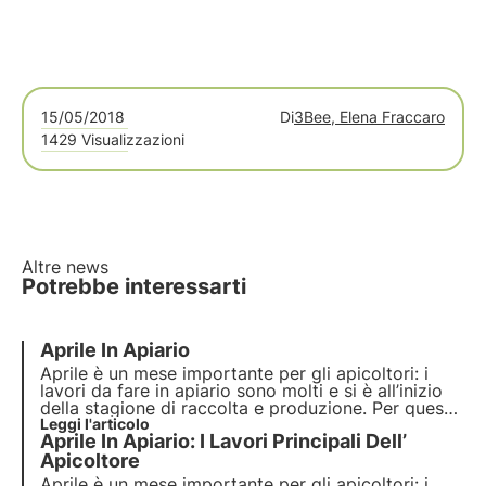
15/05/2018
Di
3Bee, Elena Fraccaro
1429 Visualizzazioni
Altre news
Potrebbe interessarti
Aprile In Apiario
Aprile è un mese importante per gli apicoltori: i
lavori da fare in apiario sono molti e si è all’inizio
della stagione di raccolta e produzione. Per questo
motivo è molto importante sapere quali sono gli
Leggi l'articolo
Aprile In Apiario: I Lavori Principali Dell’
interventi che devono essere fatti per poter avere
delle famiglie nelle migliori condizioni.
Apicoltore
Aprile è un mese importante per gli apicoltori: i