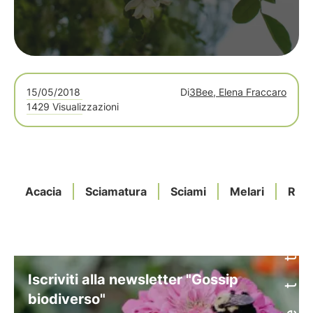
15/05/2018
Di
3Bee, Elena Fraccaro
1429 Visualizzazioni
Acacia
Sciamatura
Sciami
Melari
Regi
Iscriviti alla newsletter "Gossip
biodiverso"