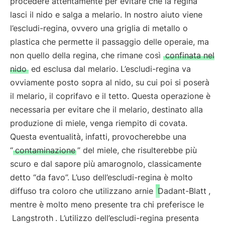
procedere attentamente per evitare che la regina
lasci il nido e salga a melario. In nostro aiuto viene
l’escludi-regina, ovvero una griglia di metallo o
plastica che permette il passaggio delle operaie, ma
non quello della regina, che rimane così
confinata nel
nido
ed esclusa dal melario. L’escludi-regina va
ovviamente posto sopra al nido, su cui poi si poserà
il melario, il coprifavo e il tetto. Questa operazione è
necessaria per evitare che il melario, destinato alla
produzione di miele, venga riempito di covata.
Questa eventualità, infatti, provocherebbe una
“
contaminazione
” del miele, che risulterebbe più
scuro e dal sapore più amarognolo, classicamente
detto “da favo”. L’uso dell’escludi-regina è molto
diffuso tra coloro che utilizzano arnie
Dadant-Blatt
,
mentre è molto meno presente tra chi preferisce le
Langstroth
. L’utilizzo dell’escludi-regina presenta