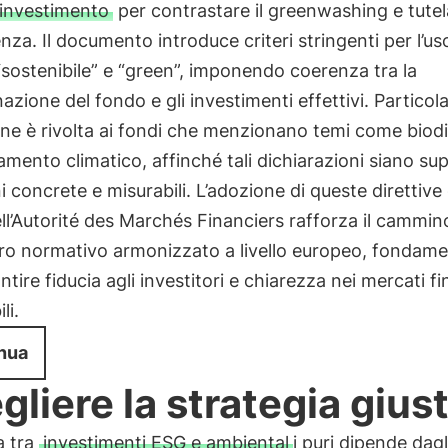
 investimento
per contrastare il greenwashing e tutel
nza. Il documento introduce criteri stringenti per l’us
“sostenibile” e “green”, imponendo coerenza tra la
zione del fondo e gli investimenti effettivi. Particol
ne è rivolta ai fondi che menzionano temi come biodi
mento climatico, affinché tali dichiarazioni siano su
i concrete e misurabili. L’adozione di queste direttive
ll’Autorité des Marchés Financiers rafforza il cammin
ro normativo armonizzato a livello europeo, fondame
ntire fiducia agli investitori e chiarezza nei mercati fi
li.
nua
gliere la strategia gius
a tra
investimenti ESG e ambiental
i puri dipende dagl