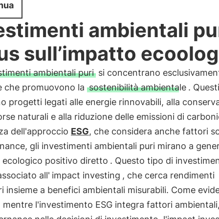
nua
estimenti ambientali pur
us sull’impatto ecoolog
stimenti ambientali puri
si concentrano esclusivamen
ive che promuovono la
sostenibilità ambientale
. Quest
o progetti legati alle energie rinnovabili, alla conser
sorse naturali e alla riduzione delle emissioni di carboni
za dell'approccio
ESG
, che considera anche fattori so
nance, gli investimenti ambientali puri mirano a gene
 ecologico positivo diretto
. Questo tipo di investime
ssociato all'
impact investing
, che cerca rendimenti
ri insieme a benefici ambientali misurabili. Come evid
, mentre l'investimento ESG integra fattori ambientali,