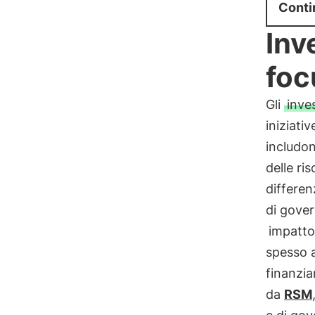
Conti
Inv
foc
Gli
inve
iniziat
includon
delle ri
differen
di gover
impatto
spesso a
finanzia
da
RSM