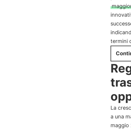
maggiore
innovat
successo
indicand
termini 
Conti
Reg
tra
opp
La cresc
a una m
maggio 2