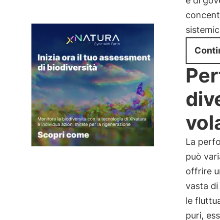
e di gov
concentr
sistemic
Conti
Per
div
vola
La perfo
può vari
offrire 
vasta di
le flutt
puri, es