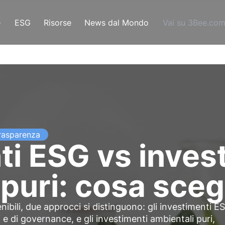
e
ESG
Risorse
News dal Mondo
Vai su 3Bee.co
rasparenza
ti ESG vs inves
puri: cosa sceg
ibili, due approcci si distinguono: gli investimenti E
i e di governance, e gli investimenti ambientali puri,