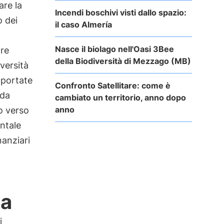
are la
Incendi boschivi visti dallo spazio:
o dei
il caso Almería
Nasce il biolago nell'Oasi 3Bee
are
della Biodiversità di Mezzago (MB)
versità
pportate
Confronto Satellitare: come è
 da
cambiato un territorio, anno dopo
anno
o verso
ntale
nanziari
ta
i