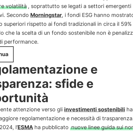
 volatilità
, soprattutto se legati a settori emergenti
ivi. Secondo
Morningstar
, i fondi ESG hanno mostrato
 superiori rispetto ai fondi tradizionali in circa il 59% 
o che la scelta di un fondo sostenibile non è penalizz
di performance.
nua
olamentazione e
sparenza: sfide e
ortunità
ente attenzione verso gli
investimenti sostenibili
ha
aggiore regolamentazione e necessità di trasparenza
024, l’
ESMA
ha pubblicato
nuove linee guida sui no