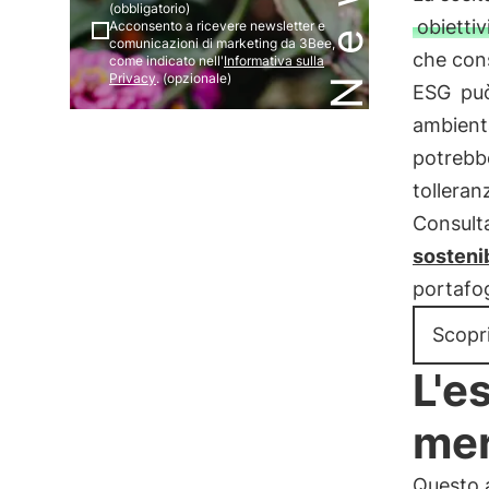
(obbligatorio)
obiettiv
Acconsento a ricevere newsletter e
comunicazioni di marketing da 3Bee,
che cons
come indicato nell'
Informativa sulla
Privacy
. (opzionale)
ESG
può
ambienta
potrebbe
tolleranz
Consulta
sostenib
portafog
Scopri
L'e
mer
Questo a