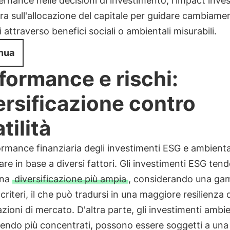
ernance nelle decisioni di investimento, l'impact inves
a sull'allocazione del capitale per guidare cambiamen
i attraverso benefici sociali o ambientali misurabili.
nua
formance e rischi:
ersificazione contro
tilità
rmance finanziaria degli investimenti ESG e ambiental
are in base a diversi fattori. Gli investimenti ESG ten
una
diversificazione più ampia
, considerando una ga
 criteri, il che può tradursi in una maggiore resilienza
uazioni di mercato. D'altra parte, gli investimenti ambie
sendo più concentrati, possono essere soggetti a una