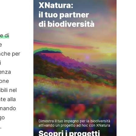
 e di
e
nche per
i
ienza
ione
bili nel
te alla
gnando
go
.