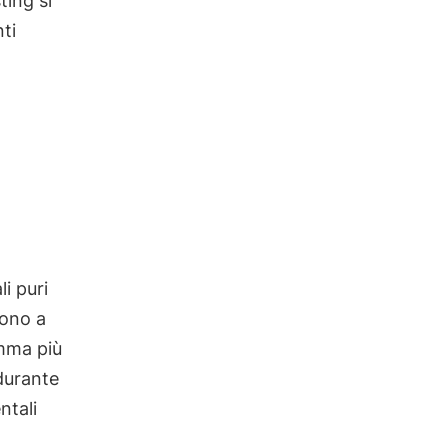
ting si
ti
i puri
dono a
mma più
 durante
ntali