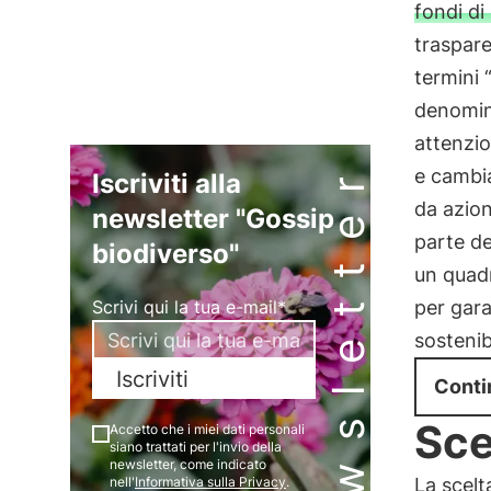
fondi di
traspare
termini 
denomina
attenzio
Newsletter
e cambia
Iscriviti alla
da azion
newsletter "Gossip
parte de
biodiverso"
un quad
Scrivi qui la tua e-mail*
per gara
sostenibi
Iscriviti
Conti
Sce
Accetto che i miei dati personali
siano trattati per l'invio della
newsletter, come indicato
nell'
Informativa sulla Privacy
.
La scelt