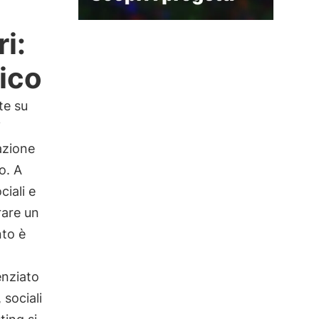
i:
ico
te su
i
vazione
o. A
ciali e
rare un
nto è
enziato
 sociali