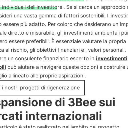
i individuali dell'investitore
. Se si cerca un approccio o
ideri una vasta gamma di fattori sostenibili, l
'invest
 essere più adatto. Per coloro che desiderano un im
le diretto e misurabile, gli investimenti ambientali pur
ro essere preferibili. È essenziale valutare la propria
a al rischio, gli obiettivi finanziari e i valori personali.
re un consulente finanziario esperto in
investimenti
ili
può aiutare a navigare queste opzioni e costruire 
lio allineato alle proprie aspirazioni.
 i nostri progetti di rigenerazione
spansione di 3Bee sui
cati internazionali
rticolo è stato realizzato nell’ambito del progetto