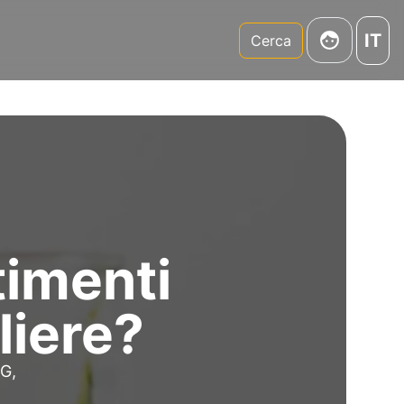
IT
m
Cerca
timenti
liere?
SG,