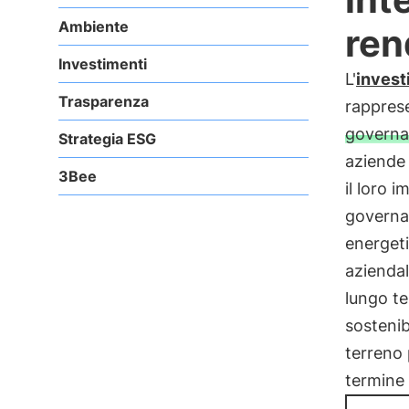
Ambiente
ren
Investimenti
L'
inves
Trasparenza
rappres
governan
Strategia ESG
aziende
3Bee
il loro i
governan
energeti
aziendale
lungo te
sostenib
terreno 
termine 