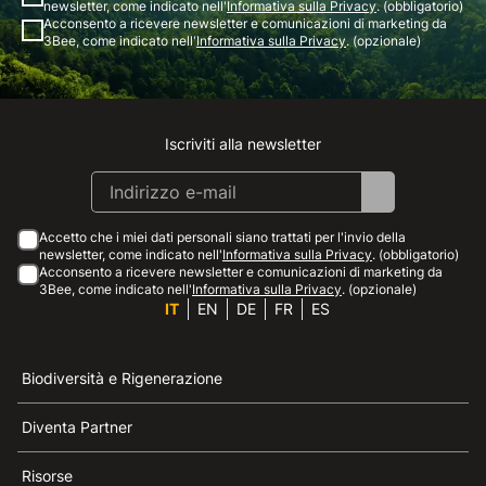
newsletter, come indicato nell'
Informativa sulla Privacy
. (obbligatorio)
Acconsento a ricevere newsletter e comunicazioni di marketing da
3Bee, come indicato nell'
Informativa sulla Privacy
. (opzionale)
Iscriviti alla newsletter
Instagram
Facebook
Linkedin
Youtube
Accetto che i miei dati personali siano trattati per l'invio della
newsletter, come indicato nell'
Informativa sulla Privacy
. (obbligatorio)
Acconsento a ricevere newsletter e comunicazioni di marketing da
3Bee, come indicato nell'
Informativa sulla Privacy
. (opzionale)
IT
EN
DE
FR
ES
Biodiversità e Rigenerazione
Diventa Partner
Risorse