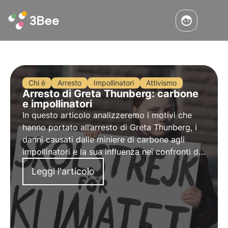
Chi è
Arresto
Impollinatori
Attivismo
Arresto di Greta Thunberg: carbone
e impollinatori
In questo articolo analizzeremo i motivi che
hanno portato all’arresto di
Greta Thunberg
, i
danni causati dalle
miniere di carbone agli
impollinatori
e la sua influenza nei confronti del
movimento ambientalista.
Leggi l'articolo