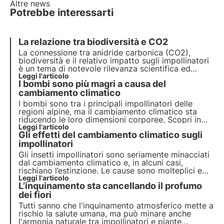
Altre news
Potrebbe interessarti
La relazione tra biodiversità e CO2
La connessione tra anidride carbonica (CO2),
biodiversità e il relativo impatto sugli impollinatori
è un tema di notevole rilevanza scientifica ed
ambientale, poiché coinvolge l'interazione
Leggi l'articolo
I bombi sono più magri a causa del
complessa tra il cambiamento climatico, l'ambiente
naturale e la salute degli insetti impollinatori.
cambiamento climatico
I bombi sono tra i principali impollinatori delle
regioni alpine, ma il cambiamento climatico sta
riducendo le loro dimensioni corporee. Scopri in
questo articolo come questo fenomeno potrebbe
Leggi l'articolo
Gli effetti del cambiamento climatico sugli
avere ripercussioni sull'ecosistema montano e sulla
biodiversità.
impollinatori
Gli insetti impollinatori sono seriamente minacciati
dal cambiamento climatico e, in alcuni casi,
rischiano l’estinzione. Le cause sono molteplici e
possono coinvolgere direttamente gli insetti o
Leggi l'articolo
L’inquinamento sta cancellando il profumo
indirettamente le piante che visitano. Ma quali
sono gli effetti? Scopriamolo in questo articolo.
dei fiori
Tutti sanno che l'inquinamento atmosferico mette a
rischio la salute umana, ma può minare anche
l'armonia naturale tra impollinatori e piante