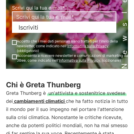
Newsletter
Scrivi qui la tua e-mail*
Iscriviti
Accetto che i miei dati personali siano trattati per l'invio della
newsletter, come indicato nell'
Informativa sulla Privacy
.
(obbligatorio)
Acconsento a ricevere newsletter e comunicazioni di marketing da
3Bee, come indicato nell'
Informativa sulla Privacy
. (opzionale)
Chi è Greta Thunberg
Greta Thunberg è
un'attivista e sostenitrice svedese
dei
cambiamenti climatici
che ha fatto notizia in tutto
il mondo per il suo impegno nel portare l'attenzione
sulla crisi climatica. Nonostante le critiche ricevute,
anche da potenti politici mondiali, non ha mai smesso
di far sentire la sua voce. Recentemente è stata