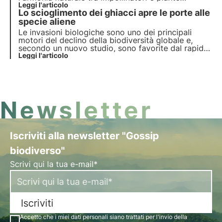
cancellando il profumo dei fiori. Approfondisci in
Leggi l'articolo
Lo scioglimento dei ghiacci apre le porte alle
questo articolo lo studio effettuato e come questo
fenomeno influisce sulla biodiversità.
specie aliene
Le invasioni biologiche sono uno dei principali
motori del declino della biodiversità globale e,
secondo un nuovo studio, sono favorite dal rapido
scioglimento dei ghiacciai indotto dal
Leggi l'articolo
cambiamento climatico.
Newsletter
Iscriviti alla newsletter "Gossip
biodiverso"
Scrivi qui la tua e-mail*
Iscriviti
Accetto che i miei dati personali siano trattati per l'invio della