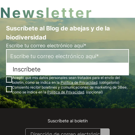
Newsletter
Suscríbete al Blog de abejas y de la
biodiversidad
Escribe tu correo electrónico aquí*
Inscríbete
Acepto que mis datos personales sean tratados para el envío del
boletín, como se indica en la
Política de Privacidad
. (obligatorio)
Consiento recibir boletines y comunicaciones de marketing de 3Bee,
como se indica en la
Política de Privacidad
. (opcional)
Suscríbete al boletín
Instagram
Facebook
Linkedin
Youtube