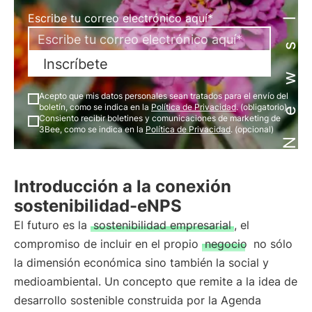
Newsletter
Escribe tu correo electrónico aquí*
Inscríbete
Acepto que mis datos personales sean tratados para el envío del
boletín, como se indica en la
Política de Privacidad
. (obligatorio)
Consiento recibir boletines y comunicaciones de marketing de
3Bee, como se indica en la
Política de Privacidad
. (opcional)
Introducción a la conexión
sostenibilidad-eNPS
El futuro es la
sostenibilidad empresarial
, el
compromiso de incluir en el propio
negocio
no sólo
la dimensión económica sino también la social y
medioambiental. Un concepto que remite a la idea de
desarrollo sostenible construida por la Agenda