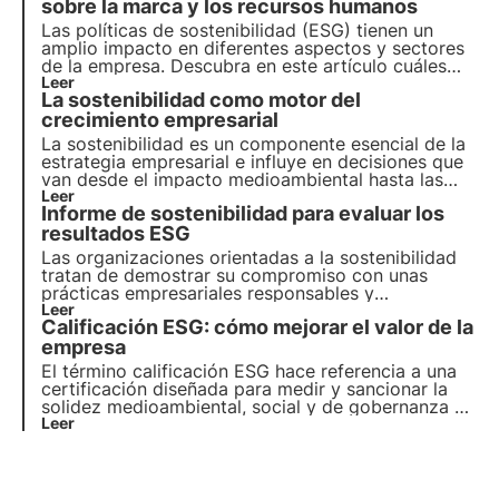
sobre la marca y los recursos humanos
Las políticas de sostenibilidad (ESG) tienen un
amplio impacto en diferentes aspectos y sectores
de la empresa. Descubra en este artículo cuáles
son los beneficios específicos para la marca y cuál
Leer
La sostenibilidad como motor del
es el papel de los recursos humanos.
crecimiento empresarial
La sostenibilidad es un componente esencial de la
estrategia empresarial e influye en decisiones que
van desde el impacto medioambiental hasta las
políticas sociales. Este artículo explora el papel de
Leer
Informe de sostenibilidad para evaluar los
la sostenibilidad en el panorama económico, con
referencia a las tendencias emergentes entre los
resultados ESG
consumidores y las empresas italianas.
Las organizaciones orientadas a la sostenibilidad
tratan de demostrar su compromiso con unas
prácticas empresariales responsables y
transparentes. Para ello, la memoria de
Leer
Calificación ESG: cómo mejorar el valor de la
sostenibilidad ha demostrado ser una herramienta
clave para evaluar y comunicar los resultados ASG
empresa
de una empresa.
El término calificación ESG hace referencia a una
certificación diseñada para medir y sancionar la
solidez medioambiental, social y de gobernanza de
una empresa. En este artículo, descubriremos
Leer
cómo calcular la calificación y cómo mejorar la
calificación ESG.