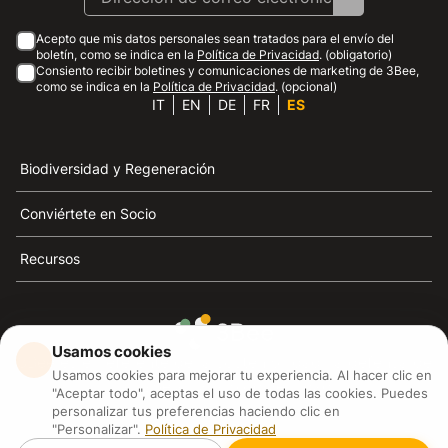
Acepto que mis datos personales sean tratados para el envío del
boletín, como se indica en la
Política de Privacidad
. (obligatorio)
Consiento recibir boletines y comunicaciones de marketing de 3Bee,
como se indica en la
Política de Privacidad
. (opcional)
IT
EN
DE
FR
ES
Biodiversidad y Regeneración
Conviértete en Socio
Recursos
Usamos cookies
3Bee es el referente de la sostenibilidad, la defensa de
Usamos cookies para mejorar tu experiencia. Al hacer clic en
las abejas y la biodiversidad
"Aceptar todo", aceptas el uso de todas las cookies. Puedes
personalizar tus preferencias haciendo clic en
"Personalizar".
Política de Privacidad
3Bee S.R.L Via Pastrengo 14, 20159, Milano (MI)
P.IVA: IT09711590969