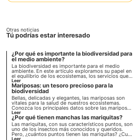
Otras noticias
Tú podrías estar interesado
¿Por qué es importante la biodiversidad para
el medio ambiente?
La biodiversidad es importante para el medio
ambiente. En este artículo exploramos su papel en
el equilibrio de los ecosistemas, los servicios que
presta, su importancia para la investigación
Leer
Mariposas: un tesoro precioso para la
científica y su impacto en el bienestar humano.
Descubre cómo 3Bee se compromete a proteger la
biodiversidad
biodiversidad con Oases.
Bellas, delicadas y elegantes, las mariposas son
vitales para la salud de nuestros ecosistemas.
Conozca los principales datos sobre las mariposas
y su importancia para la biodiversidad. Únete a
Leer
¿Por qué tienen manchas las mariquitas?
3Bee para promover su protección.
Las mariquitas, con sus característicos puntos, son
uno de los insectos más conocidos y queridos.
Pero, ¿cuántos puntos tienen las mariquitas? ¿Cuál
es su función? ¿Y su significado? Con el apoyo de
Leer