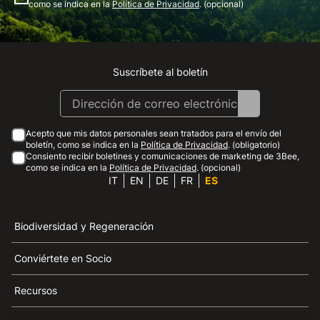
como se indica en la
Política de Privacidad
. (opcional)
Suscríbete al boletín
Instagram
Facebook
Linkedin
Youtube
Acepto que mis datos personales sean tratados para el envío del
boletín, como se indica en la
Política de Privacidad
. (obligatorio)
Consiento recibir boletines y comunicaciones de marketing de 3Bee,
como se indica en la
Política de Privacidad
. (opcional)
IT
EN
DE
FR
ES
Biodiversidad y Regeneración
Conviértete en Socio
Recursos