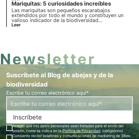
Mariquitas: 5 curiosidades increíbles
estudios científicos, en este artículo
responderemos a las preguntas más frecuentes
Las mariquitas son pequeños escarabajos
sobre este tema.
extendidos por todo el mundo y constituyen un
valioso indicador de la biodiversidad
medioambiental. ¿Sabía que no todas son rojas
Leer
con manchas negras? ¿O que hibernan en invierno?
Descubra en este artículo los cinco datos más
interesantes sobre las mariquitas.
Newsletter
Suscríbete al Blog de abejas y de la
biodiversidad
Escribe tu correo electrónico aquí*
Inscríbete
Acepto que mis datos personales sean tratados para el envío del
boletín, como se indica en la
Política de Privacidad
. (obligatorio)
Consiento recibir boletines y comunicaciones de marketing de 3Bee,