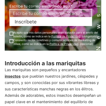
Newsletter
Escribe tu correo electrónico aquí*
Inscríbete
Acepto que mis datos personales sean tratados para el envío del
boletín, como se indica en la
Política de Privacidad
. (obligatorio)
Consiento recibir boletines y comunicaciones de marketing de
3Bee, como se indica en la
Política de Privacidad
. (opcional)
Introducción a las mariquitas
Las mariquitas son pequeños y encantadores
insectos
que pueblan nuestros jardines, céspedes y
campos, y son conocidas por sus vibrantes libreas y
sus características manchas negras en los élitros.
Además de adorables, estos insectos desempeñan un
papel clave en el mantenimiento del equilibrio de