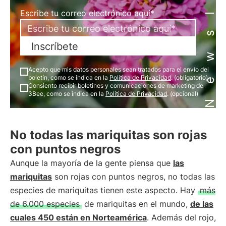
Newsletter
Escribe tu correo electrónico aquí*
Inscríbete
Acepto que mis datos personales sean tratados para el envío del
boletín, como se indica en la
Política de Privacidad
. (obligatorio)
Consiento recibir boletines y comunicaciones de marketing de
3Bee, como se indica en la
Política de Privacidad
. (opcional)
No todas las mariquitas son rojas
con puntos negros
Aunque la mayoría de la gente piensa que
las
mariquitas
son rojas con puntos negros, no todas las
especies de mariquitas tienen este aspecto. Hay
más
de 6.000 especies
de mariquitas en el mundo,
de las
cuales 450 están en Norteamérica
. Además del rojo,