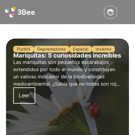
Puntini
Depredadores
Espacio
Invierno
Mariquitas: 5 curiosidades increíbles
Las mariquitas son pequeños escarabajos
extendidos por todo el mundo y constituyen
un valioso indicador de la biodiversidad
medioambiental. ¿Sabía que no todas son rojas
con manchas negras? ¿O que hibernan en
Leer
invierno? Descubra en este artículo los cinco
datos más interesantes sobre las mariquitas.