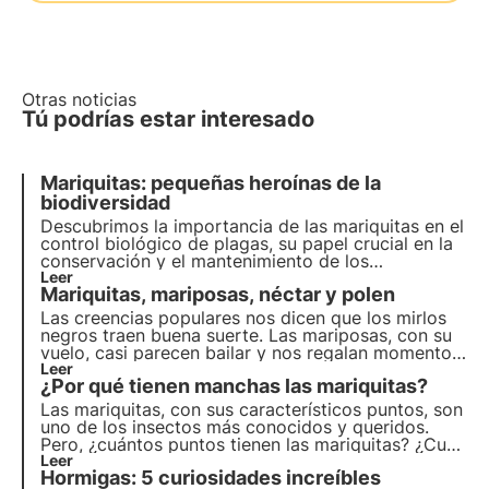
Otras noticias
Tú podrías estar interesado
Mariquitas: pequeñas heroínas de la
biodiversidad
Descubrimos la importancia de las mariquitas en el
control biológico de plagas, su papel crucial en la
conservación y el mantenimiento de los
ecosistemas naturales, y cómo estas pequeñas
Leer
Mariquitas, mariposas, néctar y polen
pero voraces criaturas influyen positivamente en la
biodiversidad y el bienestar de las plantas.
Las creencias populares nos dicen que los
mirlos
negros
traen buena suerte. Las
mariposas
, con su
vuelo, casi parecen bailar y nos regalan momentos
de despreocupación. Tenemos la suerte de
Leer
¿Por qué tienen manchas las mariquitas?
compartir algunos espacios de nuestra
metrópolis
con estas pequeñas criaturas, como
Las mariquitas, con sus característicos puntos, son
conciudadanos normales.
uno de los insectos más conocidos y queridos.
Pero, ¿cuántos puntos tienen las mariquitas? ¿Cuál
es su función? ¿Y su significado? Con el apoyo de
Leer
Hormigas: 5 curiosidades increíbles
estudios científicos, en este artículo