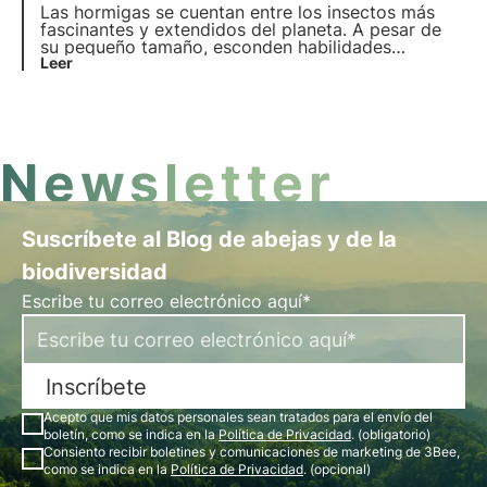
responderemos a las preguntas más frecuentes
Las hormigas se cuentan entre los insectos más
sobre este tema.
fascinantes y extendidos del planeta. A pesar de
su pequeño tamaño, esconden habilidades
sorprendentes y un comportamiento complejo.
Leer
Descubramos juntos cinco datos increíbles sobre
estos pequeños gigantes de la naturaleza.
Newsletter
Suscríbete al Blog de abejas y de la
biodiversidad
Escribe tu correo electrónico aquí*
Inscríbete
Acepto que mis datos personales sean tratados para el envío del
boletín, como se indica en la
Política de Privacidad
. (obligatorio)
Consiento recibir boletines y comunicaciones de marketing de 3Bee,
como se indica en la
Política de Privacidad
. (opcional)