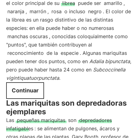
el color principal de su
librea
puede ser
amarillo
,
naranja
,
marrón
,
rosa
o incluso
negro
. El color de
la librea es un rasgo distintivo de las distintas
especies: en ella puede haber o no numerosas
manchas oscuras
, conocidas coloquialmente como
"puntos", que también contribuyen al
reconocimiento
de la
especie
. Algunas mariquitas
pueden tener dos puntos, como en
Adalia bipunctata
,
pero puede haber hasta 24 como en
Subcoccinella
vigintiquatuorpunctata
.
Continuar
Las mariquitas son depredadoras
ejemplares
Las
pequeñas mariquitas
son
depredadores
infatigables
: se alimentan de pulgones, ácaros y
otras plagas de las plantas. Gary Booth, profesor de