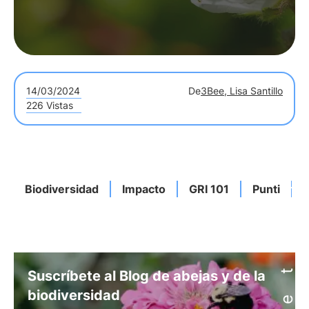
14/03/2024
De
3Bee, Lisa Santillo
226 Vistas
Biodiversidad
Impacto
GRI 101
Punti
A
Suscríbete al Blog de abejas y de la
biodiversidad