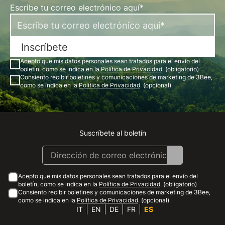
Escribe tu correo electrónico aquí*
Inscríbete
Acepto que mis datos personales sean tratados para el envío del
boletín, como se indica en la
Política de Privacidad
. (obligatorio)
Consiento recibir boletines y comunicaciones de marketing de 3Bee,
como se indica en la
Política de Privacidad
. (opcional)
Suscríbete al boletín
Instagram
Facebook
Linkedin
Youtube
Acepto que mis datos personales sean tratados para el envío del
boletín, como se indica en la
Política de Privacidad
. (obligatorio)
Consiento recibir boletines y comunicaciones de marketing de 3Bee,
como se indica en la
Política de Privacidad
. (opcional)
IT
EN
DE
FR
ES