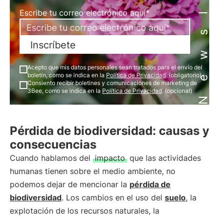
Newsletter
Escribe tu correo electrónico aquí*
Inscríbete
Acepto que mis datos personales sean tratados para el envío del
boletín, como se indica en la
Política de Privacidad
. (obligatorio)
Consiento recibir boletines y comunicaciones de marketing de
3Bee, como se indica en la
Política de Privacidad
. (opcional)
Pérdida de biodiversidad: causas y
consecuencias
Cuando hablamos del
impacto
que las actividades
humanas tienen sobre el medio ambiente, no
podemos dejar de mencionar la
pérdida de
biodiversidad
. Los cambios en el uso del
suelo
, la
explotación de los recursos naturales, la