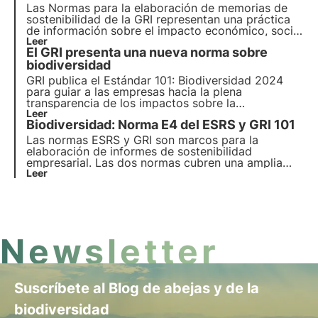
Digital de 3Bee para profesionales de la
Las Normas para la elaboración de memorias de
sostenibilidad.
sostenibilidad de la GRI representan una práctica
de información sobre el impacto económico, social
y medioambiental de las empresas. En este
Leer
El GRI presenta una nueva norma sobre
artículo explicaremos cómo utilizar las normas de
la Global Reporting Initiative para medir y
biodiversidad
comunicar los resultados.
GRI publica el Estándar 101: Biodiversidad 2024
para guiar a las empresas hacia la plena
transparencia de los impactos sobre la
biodiversidad, respondiendo así a la creciente
Leer
Biodiversidad: Norma E4 del ESRS y GRI 101
demanda de información por parte de los grupos
de interés. Descubra en este artículo cómo está
Las normas ESRS y GRI son marcos para la
estructurada y cuándo entrará en vigor.
elaboración de informes de sostenibilidad
empresarial. Las dos normas cubren una amplia
gama de temas de sostenibilidad, incluida la
Leer
biodiversidad. En este artículo analizamos las
diferencias entre ambas normas.
Newsletter
Suscríbete al Blog de abejas y de la
biodiversidad