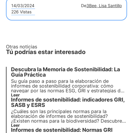
14/03/2024
De
3Bee, Lisa Santillo
226 Vistas
Otras noticias
Tú podrías estar interesado
Descubra la Memoria de Sostenibilidad: La
Guía Práctica
Su guía paso a paso para la elaboración de
informes de sostenibilidad corporativa: cómo
navegar por las normas ESG, GRI y estrategias de
éxito para un futuro más ecológico y responsable.
Leer
Informes de sostenibilidad: indicadores GRI,
Elija 3Bee para su informe de sostenibilidad
SASB y ESRS
¿Cuáles son las principales normas para la
elaboración de informes de sostenibilidad?
¿Existen normas para la biodiversidad? Descubre
las normas GRI, SASB y ESRS en este artículo.
Leer
Informes de sostenibilidad: Normas GRI
Aprende más con Píldoras del Oasis, la Academia