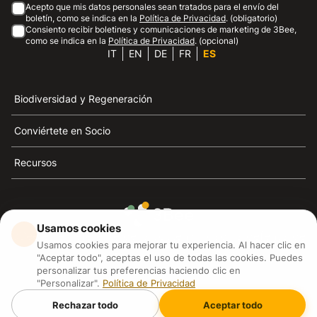
Acepto que mis datos personales sean tratados para el envío del
boletín, como se indica en la
Política de Privacidad
. (obligatorio)
Consiento recibir boletines y comunicaciones de marketing de 3Bee,
como se indica en la
Política de Privacidad
. (opcional)
IT
EN
DE
FR
ES
Biodiversidad y Regeneración
Conviértete en Socio
Recursos
Usamos cookies
3Bee es el referente de la sostenibilidad, la defensa de
Usamos cookies para mejorar tu experiencia. Al hacer clic en
las abejas y la biodiversidad
"Aceptar todo", aceptas el uso de todas las cookies. Puedes
personalizar tus preferencias haciendo clic en
"Personalizar".
Política de Privacidad
3Bee S.R.L Via Pastrengo 14, 20159, Milano (MI)
P.IVA: IT09711590969
Rechazar todo
Aceptar todo
3Bee GmbHSede legale: Oranienburger Straße 23, 10178