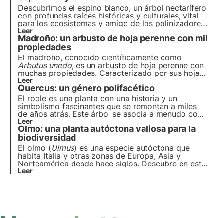
Descubrimos el espino blanco, un árbol nectarífero
con profundas raíces históricas y culturales, vital
para los ecosistemas y amigo de los polinizadores.
Sus hojas lobuladas y su porte arbustivo lo
Leer
Madroño: un arbusto de hoja perenne con mil
convierten en un elemento vital del paisaje natural.
propiedades
El madroño, conocido científicamente como
Arbutus unedo
, es un arbusto de hoja perenne con
muchas propiedades. Caracterizado por sus hojas
esclerófilas y sus vistosos frutos, tiene un gran
Leer
Quercus: un género polifacético
valor ecológico. Descubre en este artículo las
características, historia, curiosidades y mucho más
El roble es una planta con una historia y un
sobre el madroño.
simbolismo fascinantes que se remontan a miles
de años atrás. Este árbol se asocia a menudo con
elementos como la fuerza, la longevidad y la
Leer
Olmo: una planta autóctona valiosa para la
resistencia, características que le van como anillo
al dedo. Sin embargo, hay mucho más que
biodiversidad
descubrir sobre él.
El olmo (
Ulmus
) es una especie autóctona que
habita Italia y otras zonas de Europa, Asia y
Norteamérica desde hace siglos. Descubre en este
artículo las principales características del olmo, su
Leer
distribución y su valor ecológico.