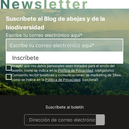
Newsletter
Suscríbete al Blog de abejas y de la
biodiversidad
Escribe tu correo electrónico aquí*
Inscríbete
Acepto que mis datos personales sean tratados para el envío del
boletín, como se indica en la
Política de Privacidad
. (obligatorio)
Consiento recibir boletines y comunicaciones de marketing de 3Bee,
como se indica en la
Política de Privacidad
. (opcional)
Suscríbete al boletín
Instagram
Facebook
Linkedin
Youtube