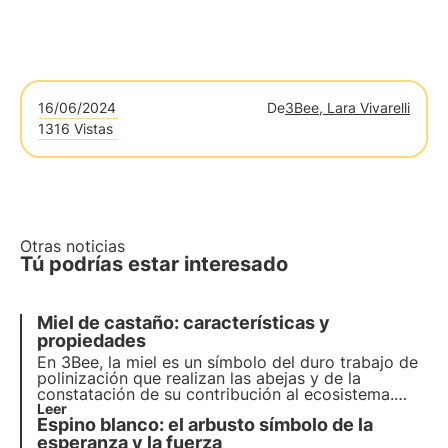
16/06/2024
De
3Bee, Lara Vivarelli
1316 Vistas
Otras noticias
Tú podrías estar interesado
Miel de castaño: características y
propiedades
En 3Bee, la miel es un símbolo del duro trabajo de
polinización que realizan las abejas y de la
constatación de su contribución al ecosistema.
Nuestros proyectos apoyan la biodiversidad y, a
Leer
Espino blanco: el arbusto símbolo de la
través de nuestros cultivadores, garantizan un
entorno saludable para los polinizadores.
esperanza y la fuerza