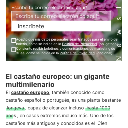
Newsletter
Escribe tu correo electrónico aquí*
Inscríbete
Acepto que mis datos personales sean tratados para el envío del
boletín, como se indica en la
Política de Privacidad
. (obligatorio)
Consiento recibir boletines y comunicaciones de marketing de
3Bee, como se indica en la
Política de Privacidad
. (opcional)
El castaño europeo: un gigante
multimilenario
El
castaño europeo
, también conocido como
castaño español o portugués, es una planta bastante
longeva
, capaz de alcanzar incluso
hasta 1000
años
, en casos extremos incluso más. Uno de los
castaños más antiguos y conocidos es el
Cien