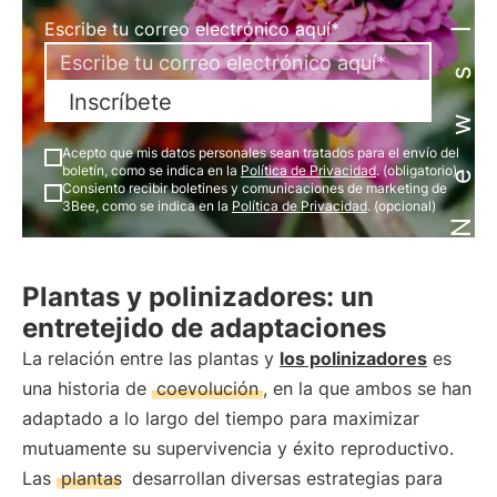
Newsletter
Escribe tu correo electrónico aquí*
Inscríbete
Acepto que mis datos personales sean tratados para el envío del
boletín, como se indica en la
Política de Privacidad
. (obligatorio)
Consiento recibir boletines y comunicaciones de marketing de
3Bee, como se indica en la
Política de Privacidad
. (opcional)
Plantas y polinizadores: un
entretejido de adaptaciones
La relación entre las plantas y
los polinizadores
es
una historia de
coevolución
, en la que ambos se han
adaptado a lo largo del tiempo para maximizar
mutuamente su supervivencia y éxito reproductivo.
Las
plantas
desarrollan diversas estrategias para