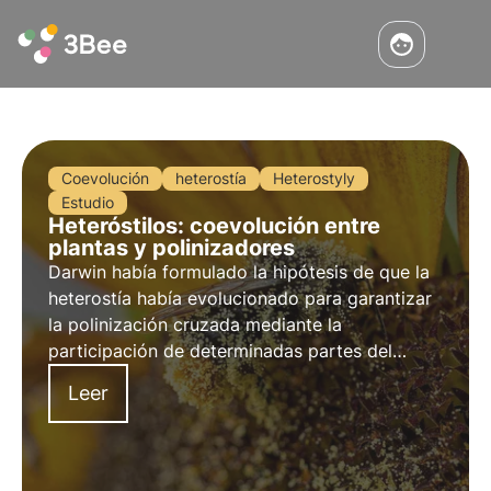
Coevolución
heterostía
Heterostyly
Estudio
Heteróstilos: coevolución entre
plantas y polinizadores
Darwin había formulado la hipótesis de que la
heterostía había evolucionado para garantizar
la polinización cruzada mediante la
participación de determinadas partes del
cuerpo de los polinizadores. Hoy, un equipo de
Leer
investigadores ha realizado un estudio sobre
este tema, demostrando que, efectivamente, la
corazonada de Darwin era correcta.