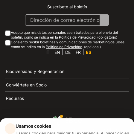
Suscríbete al boletín
Instagram
Facebook
Linkedin
Youtube
Acepto que mis datos personales sean tratados para el envío del
boletín, como se indica en la
Política de Privacidad
. (obligatorio)
Consiento recibir boletines y comunicaciones de marketing de 3Bee,
como se indica en la
Política de Privacidad
. (opcional)
IT
EN
DE
FR
ES
Biodiversidad y Regeneración
Conviértete en Socio
Recursos
Usamos cookies
3Bee es el referente de la sostenibilidad, la defensa de
Usamos cookies para mejorar tu experiencia. Al hacer clic en