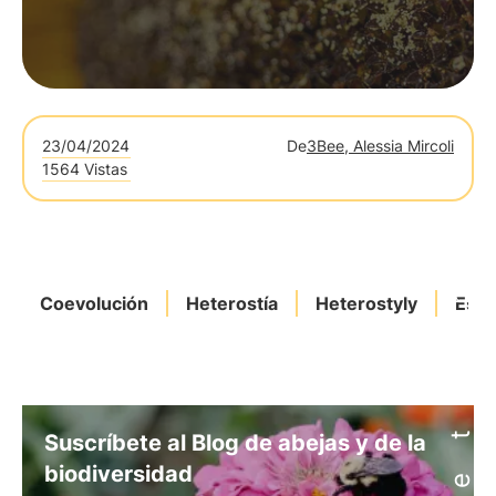
23/04/2024
De
3Bee, Alessia Mircoli
1564 Vistas
Coevolución
Heterostía
Heterostyly
Estu
Suscríbete al Blog de abejas y de la
biodiversidad