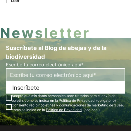
búsqueda de colonias de abejas silvestres. Más
Leer
información sobre uno de los raros casos de
coevolución cultural entre especies en este
artículo.
Newsletter
Suscríbete al Blog de abejas y de la
biodiversidad
Escribe tu correo electrónico aquí*
Inscríbete
Acepto que mis datos personales sean tratados para el envío del
boletín, como se indica en la
Política de Privacidad
. (obligatorio)
Consiento recibir boletines y comunicaciones de marketing de 3Bee,
como se indica en la
Política de Privacidad
. (opcional)