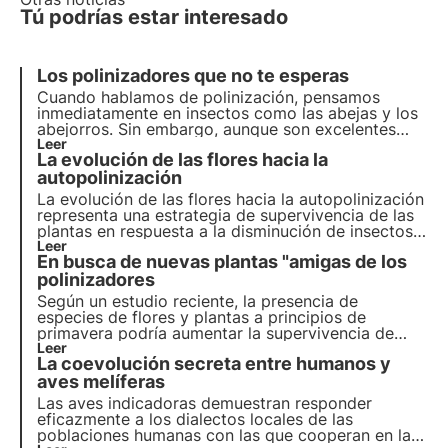
Tú podrías estar interesado
Los polinizadores que no te esperas
Cuando hablamos de polinización, pensamos
inmediatamente en insectos como las abejas y los
abejorros. Sin embargo, aunque son excelentes
polinizadores, estos insectos no son los únicos que
Leer
La evolución de las flores hacia la
contribuyen a este importante servicio del
ecosistema.
autopolinización
La evolución de las flores hacia la autopolinización
representa una estrategia de supervivencia de las
plantas en respuesta a la disminución de insectos
polinizadores. Obtenga más información en este
Leer
En busca de nuevas plantas "amigas de los
artículo sobre las implicaciones de este fenómeno
para la biodiversidad y el ecosistema.
polinizadores
Según un estudio reciente, la presencia de
especies de flores y plantas a principios de
primavera podría aumentar la supervivencia de
algunos insectos polinizadores, ampliando la lista
Leer
La coevolución secreta entre humanos y
de plantas "amigas de los polinizadores". Más
información sobre los aliados de los polinizadores
aves melíferas
en este artículo.
Las aves indicadoras demuestran responder
eficazmente a los dialectos locales de las
poblaciones humanas con las que cooperan en la