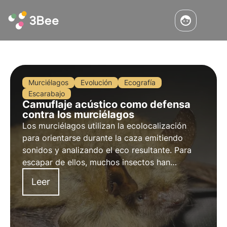
Murciélagos
Evolución
Ecografía
Escarabajo
Camuflaje acústico como defensa
contra los murciélagos
Los murciélagos utilizan la ecolocalización
para orientarse durante la caza emitiendo
sonidos y analizando el eco resultante. Para
escapar de ellos, muchos insectos han
desarrollado diversas técnicas de defensa,
Leer
entre ellas la capacidad de emitir sonidos
"anti-murciélagos" capaces de ahuyentarlos.
Veamos por qué.