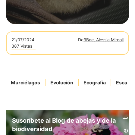
21/07/2024
De
3Bee, Alessia Mircoli
387 Vistas
Murciélagos
Evolución
Ecografía
Escarab
Suscríbete al Blog de abejas y de la
biodiversidad