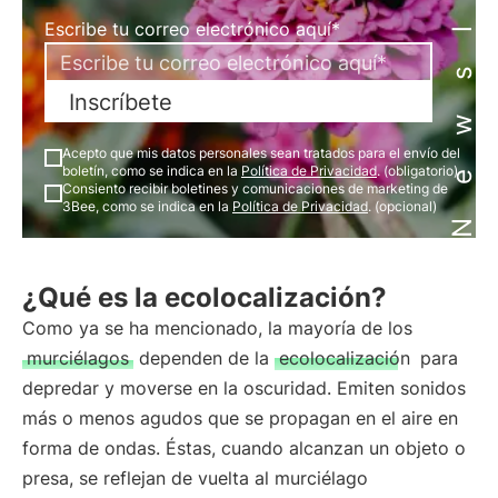
Newsletter
Escribe tu correo electrónico aquí*
Inscríbete
Acepto que mis datos personales sean tratados para el envío del
boletín, como se indica en la
Política de Privacidad
. (obligatorio)
Consiento recibir boletines y comunicaciones de marketing de
3Bee, como se indica en la
Política de Privacidad
. (opcional)
¿Qué es la ecolocalización?
Como ya se ha mencionado, la mayoría de los
murciélagos
dependen de la
ecolocalización
para
depredar y moverse en la oscuridad. Emiten sonidos
más o menos agudos que se propagan en el aire en
forma de ondas. Éstas, cuando alcanzan un objeto o
presa, se reflejan de vuelta al murciélago