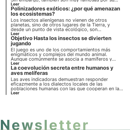
increíble arma de defensa, el aguijón. ¿Cuántos de
Leer
Polinizadores exóticos: ¿por qué amenazan
nosotros no hemos intentado ahuyentarlas por
miedo a que nos piquen? ¿Qué hacer en esos
los ecosistemas?
casos?
Los insectos alienígenas no vienen de otros
planetas, sino de otros lugares de la Tierra, y
desde un punto de vista ecológico, son
comparables a los extraterrestres. En este artículo
Leer
Objetivo Hasta los insectos se divierten
hablamos de qué son, cuáles son los más comunes
y descubrimos cómo podemos ayudar a los
jugando
polinizadores gracias a los proyectos de 3Bee.
El juego es uno de los comportamientos más
enigmáticos y complejos del mundo animal.
Aunque comúnmente se asocia a mamíferos y
aves, nuevos estudios demuestran que los
Leer
La coevolución secreta entre humanos y
insectos, sobre todo los abejorros, juegan y se
divierten como muchas otras especies. Más
aves melíferas
información en este artículo.
Las aves indicadoras demuestran responder
eficazmente a los dialectos locales de las
poblaciones humanas con las que cooperan en la
búsqueda de colonias de abejas silvestres. Más
Leer
información sobre uno de los raros casos de
coevolución cultural entre especies en este
artículo.
Newsletter