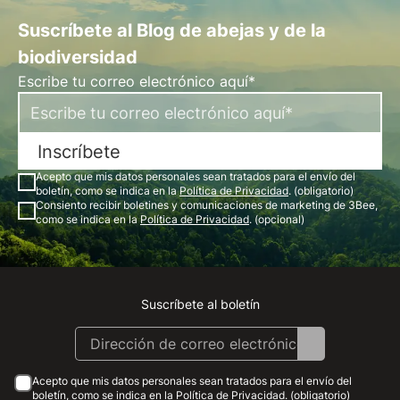
Suscríbete al Blog de abejas y de la
biodiversidad
Escribe tu correo electrónico aquí*
Inscríbete
Acepto que mis datos personales sean tratados para el envío del
boletín, como se indica en la
Política de Privacidad
. (obligatorio)
Consiento recibir boletines y comunicaciones de marketing de 3Bee,
como se indica en la
Política de Privacidad
. (opcional)
Suscríbete al boletín
Instagram
Facebook
Linkedin
Youtube
Acepto que mis datos personales sean tratados para el envío del
boletín, como se indica en la
Política de Privacidad
. (obligatorio)