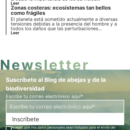
ecosistémicos que presta, el coste de su pérdida y
Leer
Zonas costeras: ecosistemas tan bellos
las estrategias esenciales para su conservación.
como frágiles
El planeta está sometido actualmente a diversas
tensiones debidas a la presencia del hombre y a
todos los daños que las perturbaciones
antropogénicas vienen causando desde hace
Leer
varios años. Las playas, en particular, figuran entre
los ecosistemas más dañados, por lo que la
biodiversidad asociada a ellas corre un grave
peligro.
Newsletter
Suscríbete al Blog de abejas y de la
biodiversidad
Escribe tu correo electrónico aquí*
Inscríbete
Acepto que mis datos personales sean tratados para el envío del