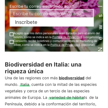
Newsletter
Escribe tu correo electrónico aquí*
Inscríbete
Acepto que mis datos personales sean tratados para el envío del
boletín, como se indica en la
Política de Privacidad
. (obligatorio)
Consiento recibir boletines y comunicaciones de marketing de
3Bee, como se indica en la
Política de Privacidad
. (opcional)
Biodiversidad en Italia: una
riqueza única
Una de las regiones con más
biodiversidad
del
mundo.
Italia
cuenta con la mitad de las especies
vegetales y cerca de un tercio de las especies
animales de Europa. La
variedad de hábitats
de la
Península, debido a la conformación del territorio,