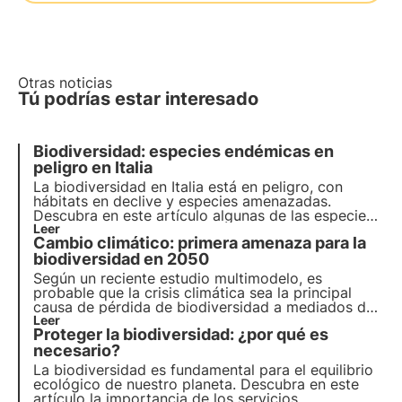
Otras noticias
Tú podrías estar interesado
Biodiversidad: especies endémicas en
peligro en Italia
La biodiversidad en Italia está en peligro, con
hábitats en declive y especies amenazadas.
Descubra en este artículo algunas de las especies
endémicas en peligro en Italia y cómo el proyecto
Leer
Cambio climático: primera amenaza para la
Oasis de Biodiversidad de 3Bee puede contribuir a
la creación del mayor corredor ecológico de
biodiversidad en 2050
Europa.
Según un reciente estudio multimodelo, es
probable que la crisis climática sea la principal
causa de pérdida de biodiversidad a mediados del
siglo XXI. Más información sobre las causas de la
Leer
Proteger la biodiversidad: ¿por qué es
pérdida de biodiversidad.
necesario?
La biodiversidad es fundamental para el equilibrio
ecológico de nuestro planeta. Descubra en este
artículo la importancia de los servicios