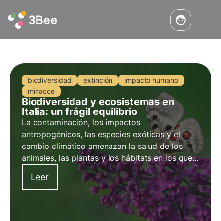
biodiversidad
extinción
impacto humano
minacce
Biodiversidad y ecosistemas en
Italia: un frágil equilibrio
La contaminación, los impactos
antropogénicos, las especies exóticas y el
cambio climático amenazan la salud de los
animales, las plantas y los hábitats en los que
viven. El programa de la ONU para 2030
Leer
aboga por la protección y la restauración. Pero
es necesario actuar a tiempo.