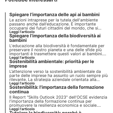
Spiegare l’importanza delle api ai bambini
Le azioni intraprese per la tutela dell'ambiente
passano anche dall’
educazione
. È importante
occuparsi dei futuri cittadini del mondo, che si
troveranno ad affrontare un mondo probabilmente
Leggi l'articolo
Spiegare l’importanza della biodiversità ai
molto diverso da quello che conosciamo oggi.
Scopriamo insieme perché è importante e come
bambini
farlo.
L'
educazione
alla
biodiversità
è fondamentale per
preservare il nostro
pianeta
e una delle sfide più
importanti è trasmettere questi valori ai bambini.
Spiegare loro l'importanza della biodiversità è
Leggi l'articolo
Sostenibilità ambientale: priorità per le
essenziale per formare futuri custodi della
natura
.
Scopriamo insieme come farlo.
imprese
L’attenzione verso la sostenibilità ambientale da
parte delle imprese ha assunto un ruolo sempre più
rilevante. La strategia aziendale orientata alla
transizione ecologica non è una possibilità ma una
Leggi l'articolo
Sostenibilità: l'importanza della formazione
necessità. Vediamo come farla propria per
crescere e rilanciare l’economia.
continua
Il Report "Skills Outlook 2023" dell'OCSE evidenzia
l'importanza della formazione continua per
promuovere la resilienza economica e sociale.
Scopri in questo articolo l'importanza di sviluppare
Leggi l'articolo
Tutelare la biodiversità: perché è