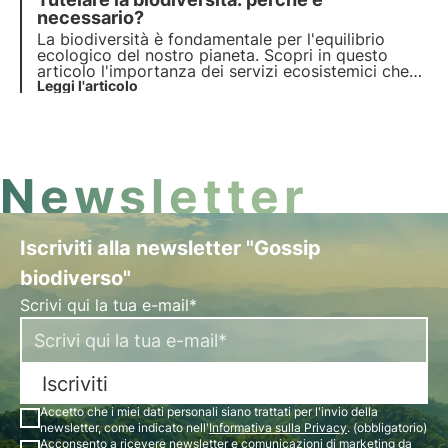
una vasta gamma di competenze, sia per le nuove
generazioni che in ambito aziendale.
necessario?
La biodiversità è fondamentale per l'equilibrio
ecologico del nostro pianeta. Scopri in questo
articolo l'importanza dei servizi ecosistemici che
offre, il costo della sua perdita e le strategie
Leggi l'articolo
essenziali per la sua conservazione.
Newsletter
Iscriviti alla newsletter "Gossip
biodiverso"
Scrivi qui la tua e-mail*
Iscriviti
Accetto che i miei dati personali siano trattati per l'invio della
newsletter, come indicato nell'
Informativa sulla Privacy
. (obbligatorio)
Acconsento a ricevere newsletter e comunicazioni di marketing da