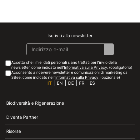
Iscriviti alla newsletter
Instagram
Facebook
Linkedin
Youtube
Accetto che i miei dati personali siano trattati per l'invio della
newsletter, come indicato nell'
Informativa sulla Privacy
. (obbligatorio)
Acconsento a ricevere newsletter e comunicazioni di marketing da
3Bee, come indicato nell'
Informativa sulla Privacy
. (opzionale)
IT
EN
DE
FR
ES
Biodiversità e Rigenerazione
Diventa Partner
Risorse