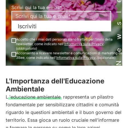
Newsletter
Scrivi qui la tua e-mail*
Iscriviti
Accetto che i miei dati personali siano trattati per l'invio della
newsletter, come indicato nell'
Informativa sulla Privacy
.
(obbligatorio)
Acconsento a ricevere newsletter e comunicazioni di marketing da
3Bee, come indicato nell'
Informativa sulla Privacy
. (opzionale)
L'Importanza dell'Educazione
Ambientale
L
'educazione ambientale
rappresenta un pilastro
fondamentale per sensibilizzare cittadini e comunità
riguardo le questioni ambientali e il buon governo del
territorio. Essa gioca un ruolo cruciale nell'informare
e formare le persone su come le loro azioni