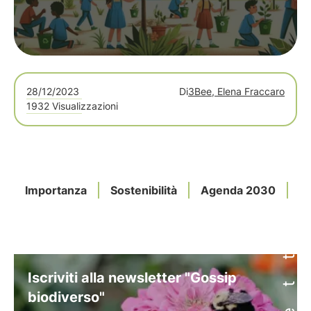
28/12/2023
Di
3Bee, Elena Fraccaro
1932 Visualizzazioni
Importanza
Sostenibilità
Agenda 2030
G
Iscriviti alla newsletter "Gossip
biodiverso"