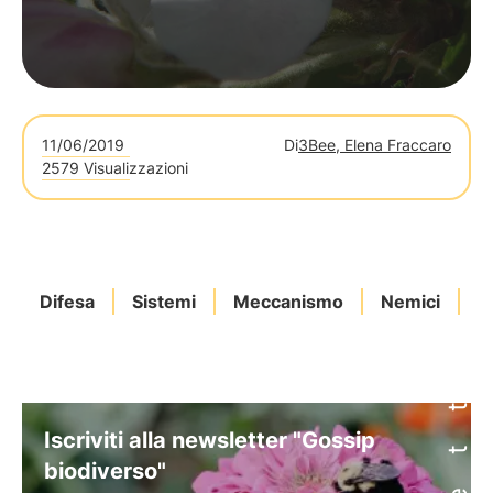
11/06/2019
Di
3Bee, Elena Fraccaro
2579 Visualizzazioni
Difesa
Sistemi
Meccanismo
Nemici
A
Iscriviti alla newsletter "Gossip
biodiverso"