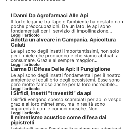
I Danni Da Agrofarmaci Alle Api
Il
forte legame tra l’ape e l’ambiente
ha destato non
poche preoccupazioni. Da un lato, le api sono
fondamentali per il servizio di impollinazione
svolto, dall'altro lato l’esigenza di difesa fitoiatrica
Leggi l'articolo
Adotta un alveare in Campania. Apicoltura
delle colture può portare a problemi di mortalità e
spopolamento degli alveari.
Galati
Le api sono degli insetti importantissimi, non solo
per il miele che producono e che siamo abituati a
consumare. Grazie al sempre maggior
interessamento, stiamo imparando a conoscerle e
Leggi l'articolo
L’arma Di Difesa Delle Api: Il Pungiglione
siamo sempre più consapevoli dei problemi che
loro e i loro apicoltori devono affrontare
Le api sono degli insetti fondamentali per il nostro
quotidianamente.
ambiente e l’equilibrio degli ecosistemi. Esse sono
però molto famose anche per la loro incredibile
arma di difesa, il pungiglione. Quanti di noi non
Leggi l'articolo
I Sirfidi, insetti ”travestiti” da api
hanno cercato di allontanarle per paura di essere
punti? Cosa fare in questi casi?
I Sirfidi vengono spesso scambiati per api o vespe
grazie al loro mimetismo, ma in realtà sono
imparentati con le comuni mosche. Non
posseggono, infatti, alcun pungiglione, ma come le
Leggi l'articolo
Il mimetismo acustico come difesa dai
api sono importanti insetti impollinatori.
pipistrelli
I pipistrelli usano l'ecolocalizzazione per orientarsi