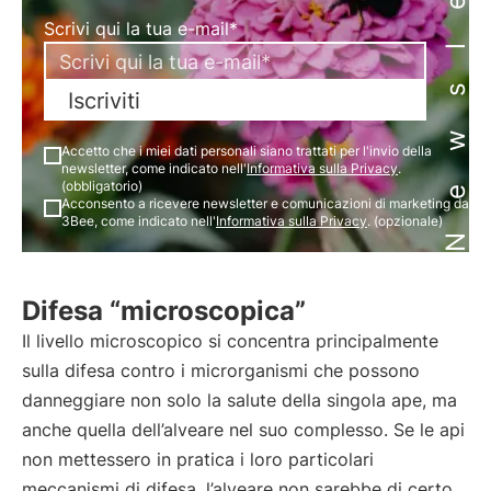
Newsletter
Scrivi qui la tua e-mail*
Iscriviti
Accetto che i miei dati personali siano trattati per l'invio della
newsletter, come indicato nell'
Informativa sulla Privacy
.
(obbligatorio)
Acconsento a ricevere newsletter e comunicazioni di marketing da
3Bee, come indicato nell'
Informativa sulla Privacy
. (opzionale)
Difesa “microscopica”
Il livello microscopico si concentra principalmente
sulla difesa contro i microrganismi che possono
danneggiare non solo la salute della singola ape, ma
anche quella dell’alveare nel suo complesso. Se le api
non mettessero in pratica i loro particolari
meccanismi di difesa, l’alveare non sarebbe di certo