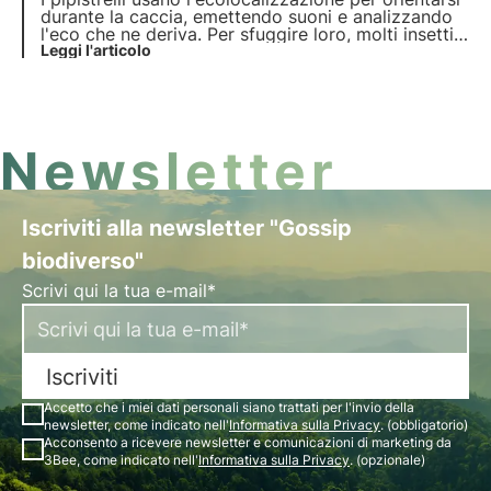
durante la caccia, emettendo suoni e analizzando
l'eco che ne deriva. Per sfuggire loro, molti insetti
hanno sviluppato varie tecniche di difesa, tra cui la
Leggi l'articolo
capacità di emettere suoni "anti-pipistrelli" capaci
di spaventarli. Vediamo perché.
Newsletter
Iscriviti alla newsletter "Gossip
biodiverso"
Scrivi qui la tua e-mail*
Iscriviti
Accetto che i miei dati personali siano trattati per l'invio della
newsletter, come indicato nell'
Informativa sulla Privacy
. (obbligatorio)
Acconsento a ricevere newsletter e comunicazioni di marketing da
3Bee, come indicato nell'
Informativa sulla Privacy
. (opzionale)