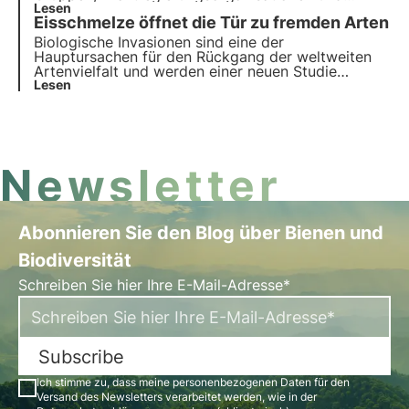
andere Interessengruppen versuchen, den
Lesen
Eisschmelze öffnet die Tür zu fremden Arten
Klimawandel vor Gericht zu bekämpfen. Dabei geht
es um die Geltendmachung der Haftung für
Biologische Invasionen sind eine der
Umwelt- und Klimaschäden.
Hauptursachen für den Rückgang der weltweiten
Artenvielfalt und werden einer neuen Studie
zufolge durch das schnelle Abschmelzen der
Lesen
Gletscher infolge des Klimawandels begünstigt.
Newsletter
Abonnieren Sie den Blog über Bienen und
Biodiversität
Schreiben Sie hier Ihre E-Mail-Adresse*
Subscribe
Ich stimme zu, dass meine personenbezogenen Daten für den
Versand des Newsletters verarbeitet werden, wie in der