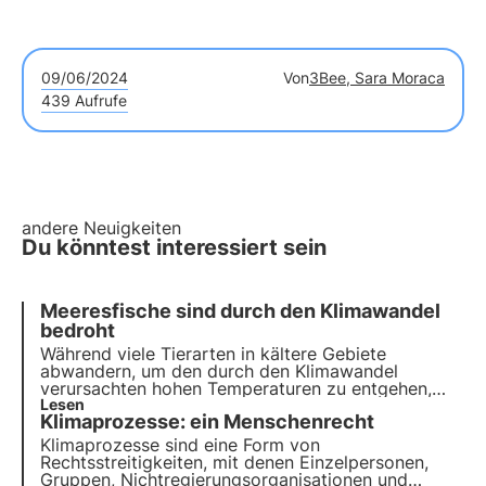
09/06/2024
Von
3Bee, Sara Moraca
439 Aufrufe
andere Neuigkeiten
Du könntest interessiert sein
Meeresfische sind durch den Klimawandel
bedroht
Während viele Tierarten in kältere Gebiete
abwandern, um den durch den Klimawandel
verursachten hohen Temperaturen zu entgehen,
scheint diese im Allgemeinen erfolgreiche Strategie
Lesen
Klimaprozesse: ein Menschenrecht
im Fall von Meeresfischen nicht zu funktionieren,
wie eine aktuelle Studie zeigt.
Klimaprozesse sind eine Form von
Rechtsstreitigkeiten, mit denen Einzelpersonen,
Gruppen, Nichtregierungsorganisationen und