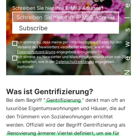
Newsletter
Schreiben Sie hier Ihre E-Mail-Adresse*
Subscribe
Ich stimme zu, dass meine personenbezogenen Daten für den
Versand des Newsletters verarbeitet werden, wie in der
Datenschutzerklärung
angegeben. (obligatorisch)
Ich stimme zu, Newsletter und Marketingkommunikation von 3Bee
zu erhalten, wie in der
Datenschutzerklärung
angegeben.
(optional)
Was ist Gentrifizierung?
Bei dem Begriff "
Gentrifizierung
" denkt man oft an
luxuriöse Eigentumswohnungen und Häuser, die auf
den Trümmern von Sozialwohnungen errichtet
werden. Offiziell wird der Begriff Gentrifizierung als
Renovierung ärmerer Viertel definiert, um sie für