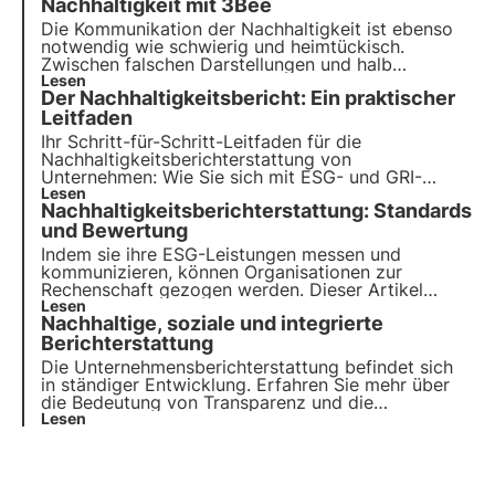
sich aktiv zu engagieren.
Nachhaltigkeit mit 3Bee
Die Kommunikation der Nachhaltigkeit ist ebenso
notwendig wie
schwierig und heimtückisch
.
Zwischen falschen Darstellungen und halb
deklarierten Informationen haben die Unternehmen
Lesen
Der Nachhaltigkeitsbericht: Ein praktischer
Mühe,
einen nachhaltigen Ruf
aufzubauen. Dies
trägt nicht zu dem Wandel bei, den wir erwarten
Leitfaden
und brauchen.
Ihr Schritt-für-Schritt-Leitfaden für die
Nachhaltigkeitsberichterstattung von
Unternehmen: Wie Sie sich mit ESG- und GRI-
Standards und erfolgreichen Strategien für eine
Lesen
Nachhaltigkeitsberichterstattung: Standards
grünere, verantwortungsvollere Zukunft
zurechtfinden. Wählen Sie 3Bee für Ihren
und Bewertung
Nachhaltigkeitsbericht.
Indem sie ihre ESG-Leistungen messen und
kommunizieren, können Organisationen zur
Rechenschaft gezogen werden. Dieser Artikel
beleuchtet die Rolle von
Lesen
Berichtsstandards für eine
Nachhaltige, soziale und integrierte
authentische Bewertung
und zeigt, wie die Projekte
von 3Bee mit den globalen Nachhaltigkeitszielen in
Berichterstattung
Einklang stehen.
Die Unternehmensberichterstattung befindet sich
in ständiger Entwicklung. Erfahren Sie mehr über
die Bedeutung von Transparenz und die
Unterschiede zwischen dem sozialen Bericht, dem
Lesen
Nachhaltigkeitsbericht und dem integrierten
Bericht. Laden Sie den Leitfaden von 3Bee
herunter.