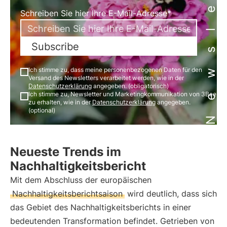
Newsletter
Schreiben Sie hier Ihre E-Mail-Adresse*
Subscribe
Ich stimme zu, dass meine personenbezogenen Daten für den
Versand des Newsletters verarbeitet werden, wie in der
Datenschutzerklärung
angegeben. (obligatorisch)
Ich stimme zu, Newsletter und Marketingkommunikation von 3Bee
zu erhalten, wie in der
Datenschutzerklärung
angegeben.
(optional)
Neueste Trends im
Nachhaltigkeitsbericht
Mit dem Abschluss der europäischen
Nachhaltigkeitsberichtsaison
wird deutlich, dass sich
das Gebiet des Nachhaltigkeitsberichts in einer
bedeutenden Transformation befindet. Getrieben von