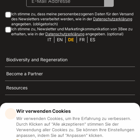
Ich stimme zu, dass meine personenbezogenen Daten für den Versand
des Newsletters verarbeitet werden, wie in der
Datenschutzerklärung
angegeben. (obligatorisch)
Ich stimme zu, Newsletter und Marketingkommunikation von 3Bee zu
erhalten, wie in der
Datenschutzerklärung
angegeben. (optional)
IT
EN
DE
FR
ES
Biodiversity and Regeneration
Become a Partner
Resources
Wir verwenden Cookies
Wir verwenden Cookies, um Ihre Erfahrung zu verbessern.
3Bee ist die Referenz für Nachhaltigkeit, Bienenschutz
Durch Klicken auf "Alle akzeptieren" stimmen Sie der
und Biodiversität
Verwendung aller Cookies zu. Sie können Ihre Einstellungen
anpassen, indem Sie auf "Anpassen" klicken.