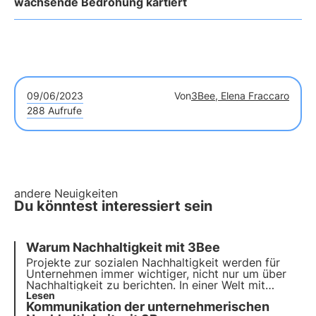
wachsende Bedrohung kartiert
09/06/2023
Von
3Bee, Elena Fraccaro
288 Aufrufe
andere Neuigkeiten
Du könntest interessiert sein
Warum Nachhaltigkeit mit 3Bee
Projekte zur sozialen Nachhaltigkeit werden für
Unternehmen immer wichtiger,
nicht nur um über
Nachhaltigkeit zu berichten
. In einer Welt mit
begrenzten Ressourcen und starken Ungleichheiten
Lesen
Kommunikation der unternehmerischen
fordern immer mehr Akteure die Unternehmen auf,