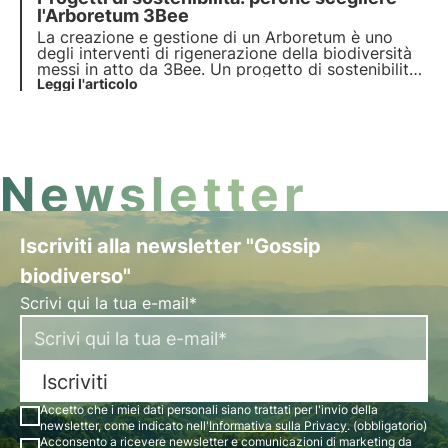
responsabile.
l'Arboretum 3Bee
La creazione e gestione di un Arboretum è uno
degli interventi di rigenerazione della biodiversità
messi in atto da 3Bee. Un progetto di sostenibilità
aziendale misurato tramite dashboard, per un
Leggi l'articolo
approccio scientifico che previene il rischio di
greenwashing. Scopri di più in questo articolo.
Newsletter
Iscriviti alla newsletter "Gossip
biodiverso"
Scrivi qui la tua e-mail*
Iscriviti
Accetto che i miei dati personali siano trattati per l'invio della
newsletter, come indicato nell'
Informativa sulla Privacy
. (obbligatorio)
Acconsento a ricevere newsletter e comunicazioni di marketing da