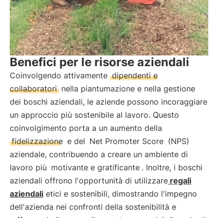
Benefici per le risorse aziendali
Coinvolgendo attivamente
dipendenti e
collaboratori
nella piantumazione e nella gestione
dei boschi aziendali, le aziende possono incoraggiare
un approccio più sostenibile al lavoro. Questo
coinvolgimento porta a un aumento della
fidelizzazione
e del
Net Promoter Score
(NPS)
aziendale, contribuendo a creare un ambiente di
lavoro più
motivante e gratificante
. Inoltre, i boschi
aziendali offrono l'opportunità di utilizzare
regali
aziendali
etici e sostenibili, dimostrando l'impegno
dell'azienda nei confronti della sostenibilità e