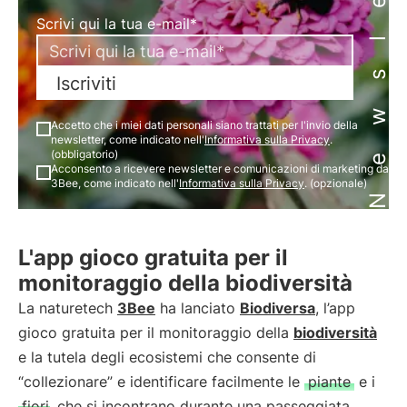
Newsletter
Scrivi qui la tua e-mail*
Iscriviti
Accetto che i miei dati personali siano trattati per l'invio della
newsletter, come indicato nell'
Informativa sulla Privacy
.
(obbligatorio)
Acconsento a ricevere newsletter e comunicazioni di marketing da
3Bee, come indicato nell'
Informativa sulla Privacy
. (opzionale)
L'app gioco gratuita per il
monitoraggio della biodiversità
La naturetech
3Bee
ha lanciato
Biodiversa
, l’app
gioco gratuita per il monitoraggio della
biodiversità
e la tutela degli ecosistemi che consente di
“collezionare” e identificare facilmente le
piante
e i
fiori
che si incontrano durante una passeggiata