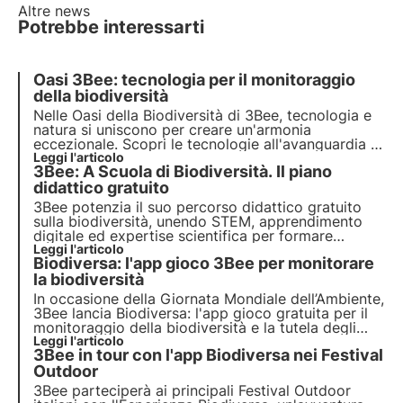
Altre news
Potrebbe interessarti
Oasi 3Bee: tecnologia per il monitoraggio
della biodiversità
Nelle Oasi della Biodiversità di 3Bee, tecnologia e
natura si uniscono per creare un'armonia
eccezionale. Scopri le tecnologie all'avanguardia di
3Bee e il loro ruolo fondamentale nella
Leggi l'articolo
3Bee: A Scuola di Biodiversità. Il piano
rigenerazione degli ecosistemi e della biodiversità
all'interno delle Oasi.
didattico gratuito
3Bee potenzia il suo percorso didattico gratuito
sulla biodiversità, unendo STEM, apprendimento
digitale ed expertise scientifica per formare
docenti e studenti della primaria e ispirare la nuova
Leggi l'articolo
Biodiversa: l'app gioco 3Bee per monitorare
generazione.
la biodiversità
In occasione della Giornata Mondiale dell’Ambiente,
3Bee lancia Biodiversa: l'app gioco gratuita per il
monitoraggio della biodiversità e la tutela degli
ecosistemi. Un progetto di citizen science che, con
Leggi l'articolo
3Bee in tour con l'app Biodiversa nei Festival
la formula "snap and protect", mira a collettivizzare
la salvaguardia della biodiversità.
Outdoor
3Bee parteciperà ai principali Festival Outdoor