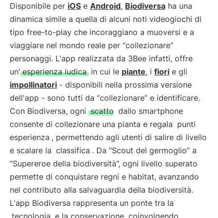
Disponibile per
iOS
e
Android
,
Biodiversa
ha una
dinamica simile a quella di alcuni noti videogiochi di
tipo free-to-play che incoraggiano a muoversi e a
viaggiare nel mondo reale per “collezionare”
personaggi. L'app realizzata da 3Bee infatti, offre
un'
esperienza ludica
in cui le
piante
, i
fiori
e gli
impollinatori
- disponibili nella prossima versione
dell'app - sono tutti da “collezionare” e identificare.
Con Biodiversa, ogni
scatto
dallo smartphone
consente di collezionare una pianta e regala
punti
esperienza
, permettendo agli utenti di salire di livello
e scalare la
classifica
. Da “Scout del germoglio” a
“Supereroe della biodiversità”, ogni livello superato
permette di conquistare regni e habitat, avanzando
nel contributo alla salvaguardia della biodiversità.
L'app Biodiversa rappresenta un ponte tra la
tecnologia
e la conservazione, coinvolgendo