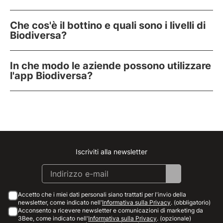
Che cos'è il bottino e quali sono i livelli di
Biodiversa?
In che modo le aziende possono utilizzare
l'app Biodiversa?
Iscriviti alla newsletter
Instagram
Facebook
Linkedin
Youtube
Accetto che i miei dati personali siano trattati per l'invio della
newsletter, come indicato nell'
Informativa sulla Privacy
. (obbligatorio)
Acconsento a ricevere newsletter e comunicazioni di marketing da
3Bee, come indicato nell'
Informativa sulla Privacy
. (opzionale)