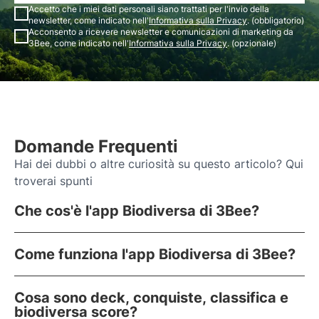
Accetto che i miei dati personali siano trattati per l'invio della
newsletter, come indicato nell'
Informativa sulla Privacy
. (obbligatorio)
Acconsento a ricevere newsletter e comunicazioni di marketing da
3Bee, come indicato nell'
Informativa sulla Privacy
. (opzionale)
Domande Frequenti
Hai dei dubbi o altre curiosità su questo articolo? Qui
troverai spunti
Che cos'è l'app Biodiversa di 3Bee?
Come funziona l'app Biodiversa di 3Bee?
Cosa sono deck, conquiste, classifica e
biodiversa score?