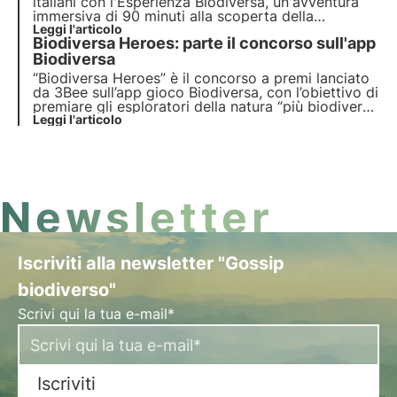
italiani con l'Esperienza Biodiversa, un'avventura
immersiva di 90 minuti alla scoperta della
biodiversità vegetale, guidata da una Guida
Leggi l'articolo
Biodiversa Heroes: parte il concorso sull'app
Ambientale Escursionistica. Ma quali sono i Festival
in cui potrai trovarci? Scoprilo in questo articolo.
Biodiversa
“Biodiversa Heroes” è il concorso a premi lanciato
da 3Bee sull’app gioco Biodiversa, con l’obiettivo di
premiare gli esploratori della natura “più biodiversi”
a partire dal 9 settembre. Scopri in questo articolo
Leggi l'articolo
come partecipare per provare a vincere i fantastici
premi in palio.
Newsletter
Iscriviti alla newsletter "Gossip
biodiverso"
Scrivi qui la tua e-mail*
Iscriviti