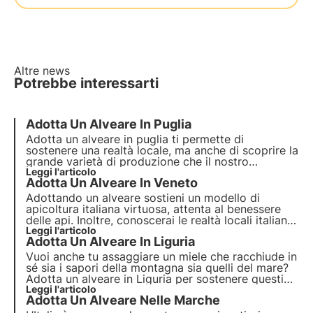
Altre news
Potrebbe interessarti
Adotta Un Alveare In Puglia
Adotta un alveare in puglia ti permette di
sostenere una realtà locale, ma anche di scoprire la
grande varietà di produzione che il nostro
Belpaese ci riserva. In Italia, infatti, si producono
Leggi l'articolo
Adotta Un Alveare In Veneto
circa 50 diverse tipologie di miele, alcune più
conosciute, altre più rare e di difficile produzione.
Adottando un alveare sostieni un modello di
apicoltura italiana virtuosa, attenta al benessere
delle api. Inoltre, conoscerai le realtà locali italiane
e le diverse tipologie di miele. Oggi voliamo in una
Leggi l'articolo
Adotta Un Alveare In Liguria
regione che vanta la produzione di uno dei mieli
più rari e difficili da produrre!
Vuoi anche tu assaggiare un miele che racchiude in
sé sia i sapori della montagna sia quelli del mare?
Adotta un alveare in Liguria per sostenere questi
“apicoltori-eroi” e per assaporare il loro gustoso
Leggi l'articolo
Adotta Un Alveare Nelle Marche
miele. Adottando un alveare, potrai monitorarlo da
remoto e ricevere il miele da te scelto.