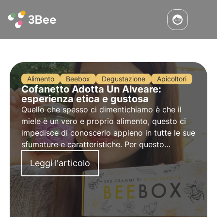
Alimento
Beebox
Degustazione
Apicoltori
Cofanetto Adotta Un Alveare:
esperienza etica e gustosa
Quello che spesso ci dimentichiamo è che il
miele è un vero e proprio alimento, questo ci
impedisce di conoscerlo appieno in tutte le sue
sfumature e caratteristiche. Per questo
abbiamo pensato di creare il cofanetto “Adotta
Leggi l'articolo
un alveare”, un’esperienza gustativa etica e
sostenibile!