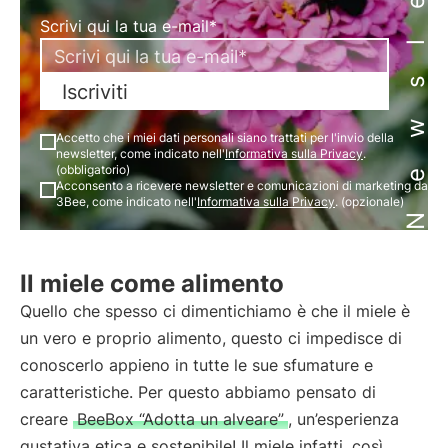
Newsletter
Scrivi qui la tua e-mail*
Iscriviti
Accetto che i miei dati personali siano trattati per l'invio della
newsletter, come indicato nell'
Informativa sulla Privacy
.
(obbligatorio)
Acconsento a ricevere newsletter e comunicazioni di marketing da
3Bee, come indicato nell'
Informativa sulla Privacy
. (opzionale)
Il miele come alimento
Quello che spesso ci dimentichiamo è che il miele è
un vero e proprio alimento, questo ci impedisce di
conoscerlo appieno in tutte le sue sfumature e
caratteristiche. Per questo abbiamo pensato di
creare
BeeBox “Adotta un alveare”
, un’esperienza
gustativa etica e sostenibile! Il miele infatti, così