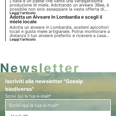
L’Italia è un paese che vanta una variegatissima
produzione di miele. Adottando un alveare 3Bee, è
possibile non solo assaggiare la vasta offerta di
mieli che il nostro Bel Paese ci offre, ma si può
Leggi l'articolo
Adotta un Alveare In Lombardia e scegli il
anche sostenere una realtà apistica locale e le sue
api. Oggi scopriamo la dolcezza delle Marche!
miele locale
Adotta un alveare in Lombardia, sostieni apicoltori
locali e gusta miele artigianale. Potrai monitorare a
distanza il tuo alveare preferito e ricevere a casa
tua il preziosissimo miele prodotto dalle “tue api”
Leggi l'articolo
Newsletter
Iscriviti alla newsletter "Gossip
biodiverso"
Scrivi qui la tua e-mail*