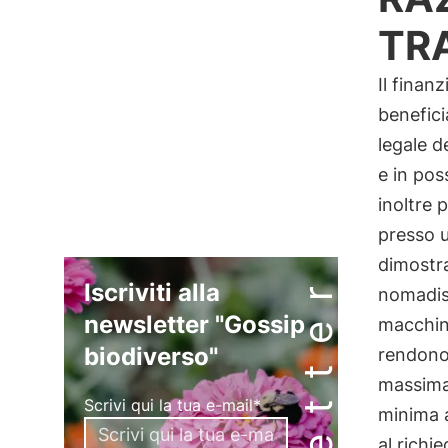
TR
Il finan
benefici
legale d
e in pos
inoltre 
presso u
dimostra
Iscriviti alla
nomadism
newsletter "Gossip
macchine
biodiverso"
rendono 
massima 
Scrivi qui la tua e-mail*
minima 
al richi