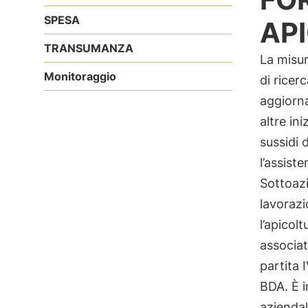
SPESA
AP
TRANSUMANZA
La misur
Monitoraggio
di ricer
aggiorna
altre in
sussidi 
l’assist
Sottoazi
lavorazi
l’apicol
associat
partita 
BDA. È i
aziendal