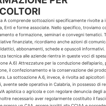
ICOLTORI
a A comprende sottoazioni specificamente rivolte a ist
ca, Enti e forme associate. Nello specifico, troviamo co
mento e formazione, seminari e convegni tematici. T
iziative finanziate, ricordiamo anche azioni di comuni
didattici, abbonamenti, schede e opuscoli informativi
enza tecnica alle aziende rientra in queste voci di spes
one A.6) Attrezzature per la conduzione dell’apiario, 
one, il confezionamento e la conservazione dei prodo
tura. La sottoazione A.6, invece, è rivolta ad apicoltori 
i, avente sede operativa in Calabria, in possesso di r
IVA apistica o agricola e con regolare denuncia degli ap
noltre necessario aver regolarmente costituito il fasc
e presso un CAA, essere iscritti alla CCIAA e possede