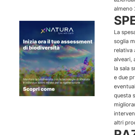
almeno 2
SP
La spesa
soglia 
relativa
alveari,
la sala 
e due pr
eventual
questa s
migliora
interven
altri pro
RA