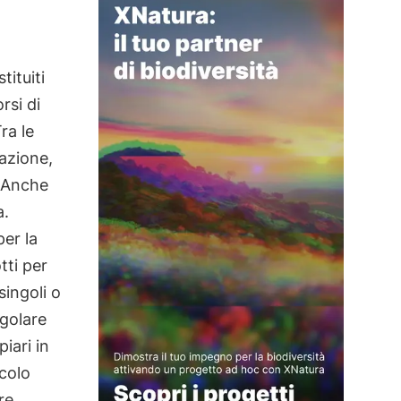
ituiti
rsi di
ra le
cazione,
. Anche
a.
per la
tti per
singoli o
egolare
iari in
icolo
re