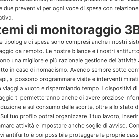
e due preventivi per ogni voce di spesa con relazione
ativa.
temi di monitoraggio 3
e tipologie di spesa sono compresi anche i nostri sist
ggio da remoto. Le nostre bilance e i nostri antifurt
no una migliore e più razionale gestione dell’attività 
utto in caso di nomadismo. Avendo sempre sotto contr
api, si possono programmare visite e interventi mirati
 viaggi a vuoto e risparmiando tempo. I dispositivi di
aggio ti permetteranno anche di avere preziose info
oduzione e sul consumo delle scorte, oltre allo stato d
 Sul tuo profilo potrai organizzare il tuo lavoro, inseri
are attività e impostare anche soglie di avviso. Con
ivi antifurto è poi possibile proteggere le proprie cass