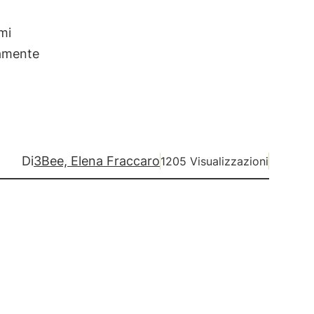
mi
tamente
Di
3Bee, Elena Fraccaro
1205 Visualizzazioni