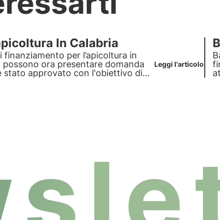
eressarti
picoltura In Calabria
B
 finanziamento per l’apicoltura in
B
ndi, possono ora presentare domanda
f
Leggi l'articolo
 è stato approvato con l'obiettivo di
a
slet