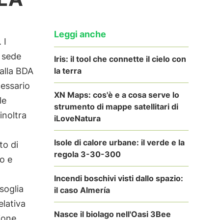
Leggi anche
 I
n sede
Iris: il tool che connette il cielo con
la terra
 alla BDA
cessario
XN Maps: cos'è e a cosa serve lo
le
strumento di mappe satellitari di
inoltra
iLoveNatura
Isole di calore urbane: il verde e la
to di
regola 3-30-300
o e
Incendi boschivi visti dallo spazio:
soglia
il caso Almería
lativa
Nasce il biolago nell'Oasi 3Bee
zione