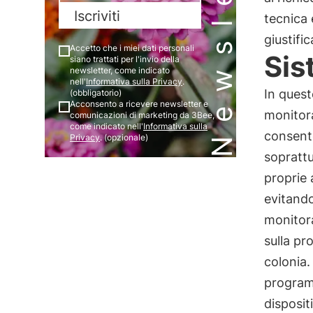
Newsletter
Iscriviti
tecnica 
giustific
Accetto che i miei dati personali
Sis
siano trattati per l'invio della
newsletter, come indicato
nell'
Informativa sulla Privacy
.
In quest
(obbligatorio)
Acconsento a ricevere newsletter e
monitora
comunicazioni di marketing da 3Bee,
come indicato nell'
Informativa sulla
consento
Privacy
. (opzionale)
sopratt
proprie 
evitando
monitor
sulla pr
colonia.
programm
disposit