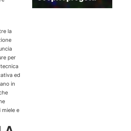
re la
zione
nuncia
ure per
 tecnica
cativa ed
rano in
 che
che
 miele e
LA