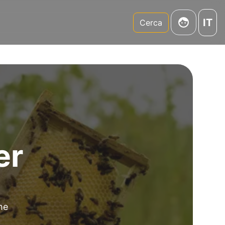
IT
m
Cerca
er
he