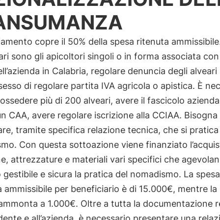
ANSUMANZA
ziamento copre il 50% della spesa ritenuta ammissibile.
ari sono gli apicoltori singoli o in forma associata co
ell’azienda in Calabria, regolare denuncia degli alveari
sesso di regolare partita IVA agricola o apistica. È ne
possedere più di 200 alveari, avere il fascicolo azienda
n CAA, avere regolare iscrizione alla CCIAA. Bisogna 
re, tramite specifica relazione tecnica, che si pratica
o. Con questa sottoazione viene finanziato l’acquis
, attrezzature e materiali vari specifici che agevolan
gestibile e sicura la pratica del nomadismo. La spesa
ammissibile per beneficiario è di 15.000€, mentre la 
ammonta a 1.000€. Oltre a tutta la documentazione re
edente e all’azienda, è necessario presentare una rela