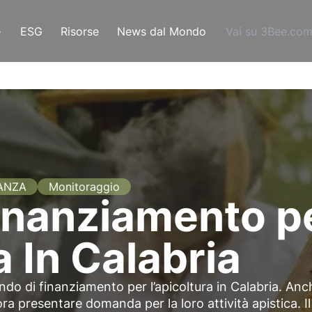
e
ESG
Risorse
News dal Mondo
Vai su 3Bee.co
ANZA
Monitoraggio
inanziamento p
a In Calabria
ndo di finanziamento per l’apicoltura in Calabria. Anc
ora presentare domanda per la loro attività apistica. Il