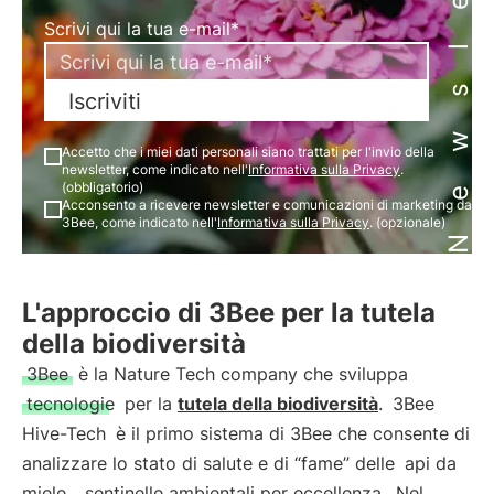
Newsletter
Scrivi qui la tua e-mail*
Iscriviti
Accetto che i miei dati personali siano trattati per l'invio della
newsletter, come indicato nell'
Informativa sulla Privacy
.
(obbligatorio)
Acconsento a ricevere newsletter e comunicazioni di marketing da
3Bee, come indicato nell'
Informativa sulla Privacy
. (opzionale)
L'approccio di 3Bee per la tutela
della biodiversità
3Bee
è la Nature Tech company che sviluppa
tecnologie
per la
tutela della biodiversità
.
3Bee
Hive-Tech
è il primo sistema di 3Bee che consente di
analizzare lo stato di salute e di “fame” delle
api da
miele
,
sentinelle ambientali per eccellenza
. Nel