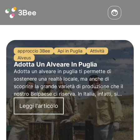
approccio 3Bee
Api in Puglia
Attività
Alveus
Adotta Un Alveare In Puglia
Adotta un alveare in puglia ti permette di
sostenere una realtà locale, ma anche di
scoprire la grande varietà di produzione che il
nostro Belpaese ci riserva. In Italia, infatti, si
producono circa 50 diverse tipologie di miele,
Leggi l'articolo
alcune più conosciute, altre più rare e di
difficile produzione.