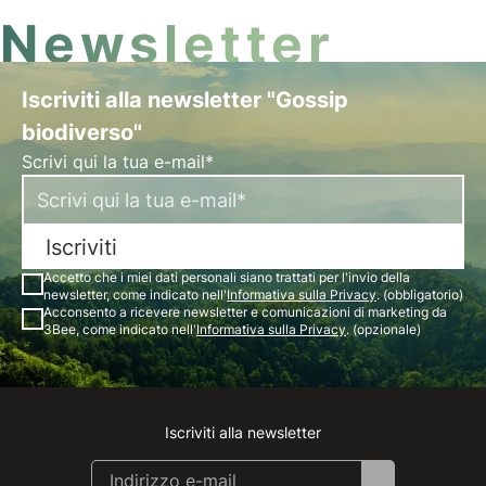
Newsletter
Iscriviti alla newsletter "Gossip
biodiverso"
Scrivi qui la tua e-mail*
Iscriviti
Accetto che i miei dati personali siano trattati per l'invio della
newsletter, come indicato nell'
Informativa sulla Privacy
. (obbligatorio)
Acconsento a ricevere newsletter e comunicazioni di marketing da
3Bee, come indicato nell'
Informativa sulla Privacy
. (opzionale)
Iscriviti alla newsletter
Instagram
Facebook
Linkedin
Youtube