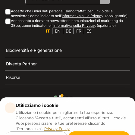
Accetto che i miei dati personali siano trattati per l'invio della
newsletter, come indicato nell'
Informativa sulla Privacy
. (obbligatorio)
Acconsento a ricevere newsletter e comunicazioni di marketing da
3Bee, come indicato nell'
Informativa sulla Privacy
. (opzionale)
IT
EN
DE
FR
ES
Biodiversità e Rigenerazione
Diventa Partner
Risorse
Utilizziamo i cookie
3Bee è il riferimento della sostenibilità, la difesa delle
Utilizziamo i cookie per migliorare la tua esperienza.
api e della biodiversità
Cliccando "Accetta tutti", acconsenti all'uso di tutti i cookie.
Puoi personalizzare le tue preferenze cliccando
"Personalizza".
Privacy Policy
3Bee S.R.L Via Pastrengo 14, 20159, Milano (MI)
P.IVA: IT09711590969