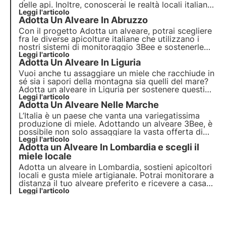
delle api. Inoltre, conoscerai le realtà locali italiane
e le diverse tipologie di miele. Oggi voliamo in una
Leggi l'articolo
Adotta Un Alveare In Abruzzo
regione che vanta la produzione di uno dei mieli
più rari e difficili da produrre!
Con il progetto Adotta un alveare, potrai scegliere
fra le diverse apicolture italiane che utilizzano i
nostri sistemi di monitoraggio 3Bee e sostenerle
nella loro attività quotidiana. Scopriamo insieme le
Leggi l'articolo
Adotta Un Alveare In Liguria
realtà apistiche nella regione Abruzzo, terra dei
mieli introvabili.
Vuoi anche tu assaggiare un miele che racchiude in
sé sia i sapori della montagna sia quelli del mare?
Adotta un alveare in Liguria per sostenere questi
“apicoltori-eroi” e per assaporare il loro gustoso
Leggi l'articolo
Adotta Un Alveare Nelle Marche
miele. Adottando un alveare, potrai monitorarlo da
remoto e ricevere il miele da te scelto.
L’Italia è un paese che vanta una variegatissima
produzione di miele. Adottando un alveare 3Bee, è
possibile non solo assaggiare la vasta offerta di
mieli che il nostro Bel Paese ci offre, ma si può
Leggi l'articolo
Adotta un Alveare In Lombardia e scegli il
anche sostenere una realtà apistica locale e le sue
api. Oggi scopriamo la dolcezza delle Marche!
miele locale
Adotta un alveare in Lombardia, sostieni apicoltori
locali e gusta miele artigianale. Potrai monitorare a
distanza il tuo alveare preferito e ricevere a casa
tua il preziosissimo miele prodotto dalle “tue api”
Leggi l'articolo