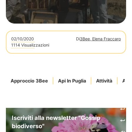
02/10/2020
Di
3Bee, Elena Fraccaro
1114 Visualizzazioni
Approccio 3Bee
Api In Puglia
Attività
Alv
Iscriviti alla newsletter "Gossip
biodiverso"