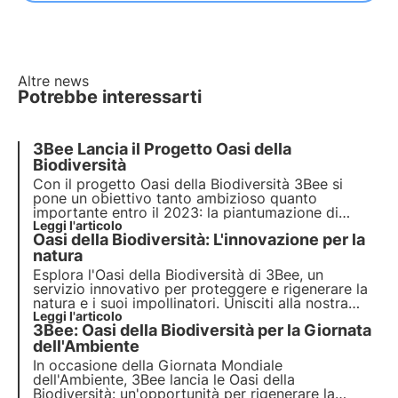
Altre news
Potrebbe interessarti
3Bee Lancia il Progetto Oasi della
Biodiversità
Con il progetto Oasi della Biodiversità 3Bee si
pone un obiettivo tanto ambizioso quanto
importante entro il 2023: la
piantumazione di
100.000 alberi autoctoni
Leggi l'articolo
che daranno scorte di
Oasi della Biodiversità: L'innovazione per la
nettare a un equivalente di circa 3.500 alveari,
assorbendo circa 10 mila tonnellate di CO2
natura
all'anno.
Esplora l'Oasi della Biodiversità di 3Bee, un
servizio innovativo per proteggere e
rigenerare la
natura e i suoi impollinatori
. Unisciti alla nostra
mission e scopri come la
Leggi l'articolo
tecnologia
e la
3Bee: Oasi della Biodiversità per la Giornata
biodiversità
si incontrano per creare un
futuro
più
verde per le aziende e il pianeta.
dell'Ambiente
In occasione della Giornata Mondiale
dell'Ambiente, 3Bee lancia le
Oasi della
Biodiversità
: un'opportunità per rigenerare la