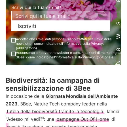
Newsletter
Scrivi qui la tua e-mail*
Iscriviti
Accetto che i miei dati personali siano trattati per l'invio della
newsletter, come indicato nell'
Informativa sulla Privacy
.
(obbligatorio)
Acconsento a ricevere newsletter e comunicazioni di marketing da
3Bee, come indicato nell'
Informativa sulla Privacy
. (opzionale)
Biodiversità: la campagna di
sensibilizzazione di 3Bee
In occasione della
Giornata Mondiale dell'Ambiente
2023
, 3Bee, Nature Tech company leader nella
tutela della biodiversità tramite la tecnologia
, lancia
"Adesso mi vedi?": una
campagna Out Of Home
di
sensibilizzazione
su questo tema cruciale.