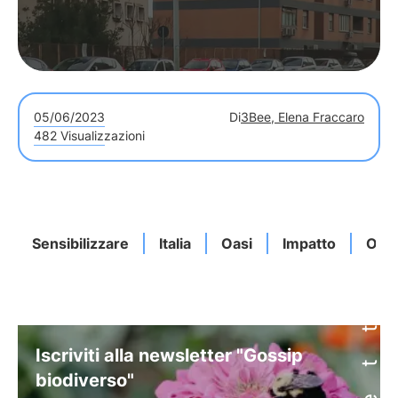
05/06/2023
Di
3Bee, Elena Fraccaro
482 Visualizzazioni
Sensibilizzare
Italia
Oasi
Impatto
Oasi
Iscriviti alla newsletter "Gossip
biodiverso"