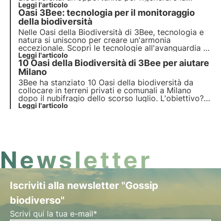
natura
Leggi l'articolo
e preservare gli
impollinatori
. Unisciti a noi
Oasi 3Bee: tecnologia per il monitoraggio
e scopri come la nostra missione combina
tecnologia
della biodiversità
all'avanguardia e
impegno ambientale
.
Nelle Oasi della Biodiversità di 3Bee, tecnologia e
natura si uniscono per creare un'armonia
eccezionale. Scopri le tecnologie all'avanguardia di
3Bee e il loro ruolo fondamentale nella
Leggi l'articolo
10 Oasi della Biodiversità di 3Bee per aiutare
rigenerazione degli ecosistemi e della biodiversità
all'interno delle Oasi.
Milano
3Bee ha stanziato 10 Oasi della biodiversità da
collocare in terreni privati e comunali a Milano
dopo il nubifragio dello scorso luglio. L'obiettivo?
Creare habitat urbani metodicamente costruiti da
Leggi l'articolo
agronomi e ingegneri per aiutare la città a rialzarsi
e a diventare ancora più verde e sostenibile.
Newsletter
Iscriviti alla newsletter "Gossip
biodiverso"
Scrivi qui la tua e-mail*