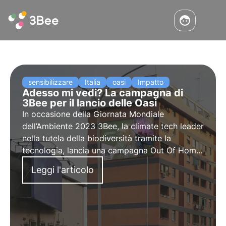
sensibilizzare
Italia
oasi
Impatto
Adesso mi vedi? La campagna di
3Bee per il lancio delle Oasi
In occasione della
Giornata Mondiale
dell’Ambiente 2023
3Bee, la climate tech leader
nella tutela della biodiversità tramite la
tecnologia, lancia una
campagna Out Of Home
di sensibilizzazione
unica e coinvolgente a
Leggi l'articolo
Roma, Torino e Milano.