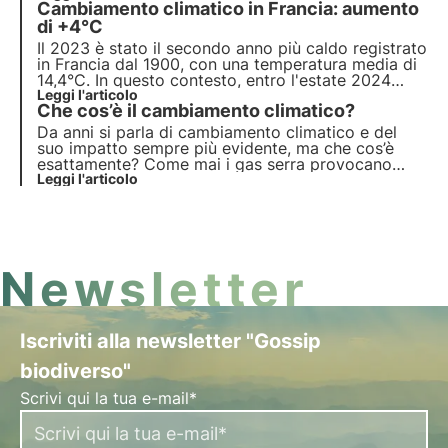
Cambiamento climatico in Francia: aumento
una strategia climatica nazionale resiliente. Scopri
in questo articolo gli obiettivi del PNACC e come
di +4°C
si struttura.
Il 2023 è stato il secondo anno più caldo registrato
in Francia dal 1900, con una temperatura media di
14,4°C. In questo contesto, entro l'estate 2024
verrà attivato il “Terzo Piano Nazionale di
Leggi l'articolo
Che cos’è il cambiamento climatico?
Adattamento ai Cambiamenti Climatici”.
Approfondisci le misure del piano in questo
Da anni si parla di cambiamento climatico e del
articolo.
suo impatto sempre più evidente, ma che cos’è
esattamente? Come mai i gas serra provocano
alterazioni così significative nel clima globale? In
Leggi l'articolo
questo articolo risponderemo a queste domande e
faremo chiarezza su questo tema fondamentale.
Newsletter
Iscriviti alla newsletter "Gossip
biodiverso"
Scrivi qui la tua e-mail*