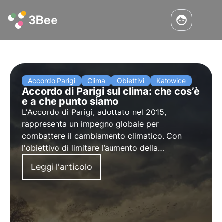
Accordo Parigi
Clima
Obiettivi
Katowice
Accordo di Parigi sul clima: che cos’è
e a che punto siamo
L'Accordo di Parigi, adottato nel 2015,
rappresenta un impegno globale per
combattere il cambiamento climatico. Con
l'obiettivo di limitare l’aumento della
temperatura globale a 1,5°C, l’accordo
Leggi l'articolo
stabilisce misure concrete per ridurre le
emissioni di gas serra e favorire politiche di
adattamento.