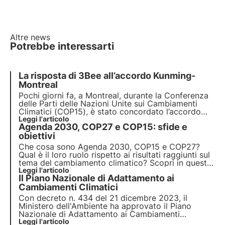
Altre news
Potrebbe interessarti
La risposta di 3Bee all’accordo Kunming-
Montreal
Pochi giorni fa, a Montreal, durante la Conferenza
delle Parti delle Nazioni Unite sui Cambiamenti
Climatici (
COP15
), è stato concordato l’accordo
internazionale
Leggi l'articolo
Kunming-Montreal
, raggiunto nel
Agenda 2030, COP27 e COP15: sfide e
2015 in Cina.
obiettivi
Che cosa sono Agenda 2030, COP15 e COP27?
Qual è il loro ruolo rispetto ai risultati raggiunti sul
tema del cambiamento climatico? Scopri in questo
articolo le principali azioni realizzate per
Leggi l'articolo
Il Piano Nazionale di Adattamento ai
affrontare le sfide ambientali globali.
Approfondisci con le Pillole dall'Oasi, la Digital
Cambiamenti Climatici
Academy di 3Bee.
Con decreto n. 434 del 21 dicembre 2023, il
Ministero dell'Ambiente ha approvato il Piano
Nazionale di Adattamento ai Cambiamenti
Climatici (PNACC), un passo fondamentale verso
Leggi l'articolo