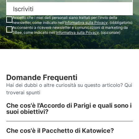
Iscriviti
Accetto che i miei dati personali siano trattati per l'invio della
newsletter, come indicato nell'
Informativa sulla Privacy
. (obbligatorio)
Acconsento a ricevere newsletter e comunicazioni di marketing da
3Bee, come indicato nell'
Informativa sulla Privacy
. (opzionale)
Domande Frequenti
Hai dei dubbi o altre curiosità su questo articolo? Qui
troverai spunti
Che cos'è l'Accordo di Parigi e quali sono i
suoi obiettivi?
Che cos'è il Pacchetto di Katowice?