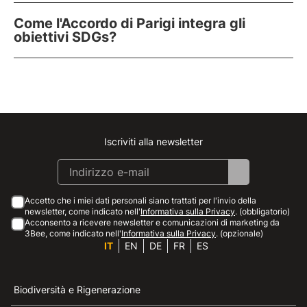
Come l'Accordo di Parigi integra gli
obiettivi SDGs?
Iscriviti alla newsletter
Instagram
Facebook
Linkedin
Youtube
Accetto che i miei dati personali siano trattati per l'invio della
newsletter, come indicato nell'
Informativa sulla Privacy
. (obbligatorio)
Acconsento a ricevere newsletter e comunicazioni di marketing da
3Bee, come indicato nell'
Informativa sulla Privacy
. (opzionale)
IT
EN
DE
FR
ES
Biodiversità e Rigenerazione