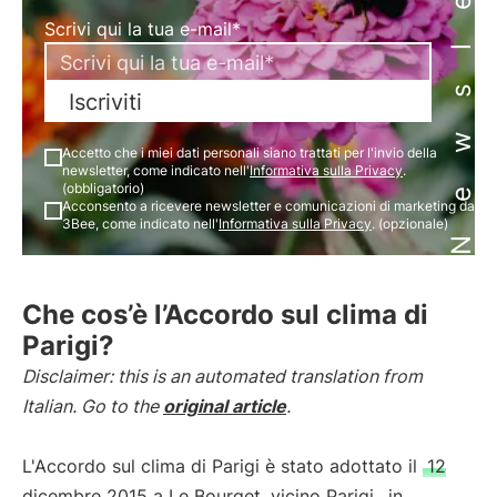
Newsletter
Scrivi qui la tua e-mail*
Iscriviti
Accetto che i miei dati personali siano trattati per l'invio della
newsletter, come indicato nell'
Informativa sulla Privacy
.
(obbligatorio)
Acconsento a ricevere newsletter e comunicazioni di marketing da
3Bee, come indicato nell'
Informativa sulla Privacy
. (opzionale)
Che cos’è l’Accordo sul clima di
Parigi?
Disclaimer: this is an automated translation from
Italian. Go to the
original article
.
L'Accordo sul clima di Parigi è stato adottato il
12
dicembre 2015 a Le Bourget, vicino Parigi
, in