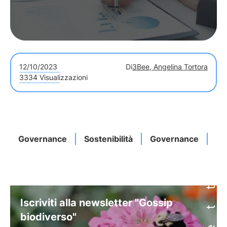
12/10/2023
Di
3Bee, Angelina Tortora
3334 Visualizzazioni
Governance
Sostenibilità
Governance
Im
Iscriviti alla newsletter "Gossip
biodiverso"