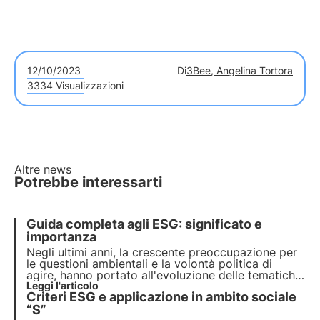
12/10/2023
Di
3Bee, Angelina Tortora
3334 Visualizzazioni
Altre news
Potrebbe interessarti
Guida completa agli ESG: significato e
importanza
Negli ultimi anni, la crescente preoccupazione per
le questioni ambientali e la volontà politica di
agire, hanno portato all'evoluzione delle tematiche
ESG. Scopri in questo articolo cosa sono i criteri
Leggi l'articolo
Criteri ESG e applicazione in ambito sociale
ESG, l'importanza che rivestono per le aziende e
per i loro investitori.
“S”