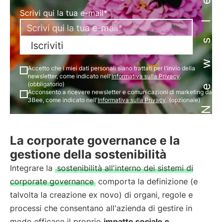
Newsletter
Scrivi qui la tua e-mail*
Iscriviti
Accetto che i miei dati personali siano trattati per l'invio della
newsletter, come indicato nell'
Informativa sulla Privacy
.
(obbligatorio)
Acconsento a ricevere newsletter e comunicazioni di marketing da
3Bee, come indicato nell'
Informativa sulla Privacy
. (opzionale)
La corporate governance e la
gestione della sostenibilità
Integrare la
sostenibilità all'interno dei sistemi di
corporate governance
comporta la definizione (e
talvolta la creazione ex novo) di organi, regole e
processi che consentano all'azienda di gestire in
modo efficace il proprio
impatto sociale e