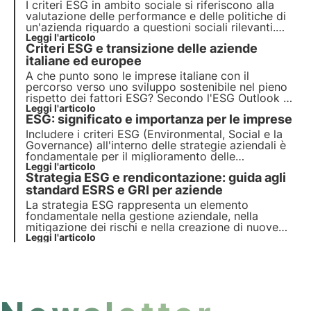
I criteri ESG in ambito sociale si riferiscono alla
valutazione delle performance e delle politiche di
un'azienda riguardo a questioni sociali rilevanti.
Questi criteri considerano l'impatto sociale
Leggi l'articolo
Criteri ESG e transizione delle aziende
dell'azienda sulle parti interessate, come
dipendenti, comunità locali, clienti e fornitori.
italiane ed europee
A che punto sono le imprese italiane con il
percorso verso uno sviluppo sostenibile nel pieno
rispetto dei fattori ESG? Secondo l'ESG Outlook di
CRIF, l'Italia è nella giusta direzione, ma la
Leggi l'articolo
ESG: significato e importanza per le imprese
transizione verso gli obiettivi della tutela della
biodiversità dell'Agenda 2030, sono ancora molto
Includere i criteri ESG (Environmental, Social e la
lontani.
Governance) all'interno delle strategie aziendali è
fondamentale per il miglioramento delle
performance. In questo articolo approfondiamo il
Leggi l'articolo
Strategia ESG e rendicontazione: guida agli
significato dei criteri ESG, la loro natura e
l’importanza per aziende e investitori.
standard ESRS e GRI per aziende
La strategia ESG rappresenta un elemento
fondamentale nella gestione aziendale, nella
mitigazione dei rischi e nella creazione di nuove
opportunità di valore e di competitività. Le aziende
Leggi l'articolo
devono integrare i principi di sostenibilità nei loro
modelli di business.