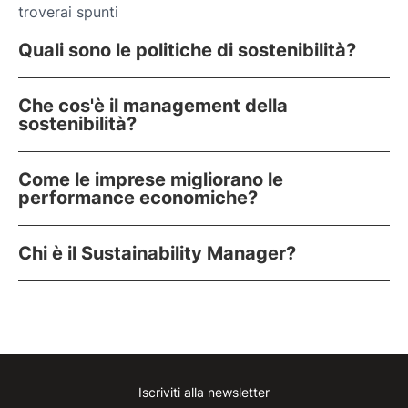
troverai spunti
Quali sono le politiche di sostenibilità?
Che cos'è il management della
sostenibilità?
Come le imprese migliorano le
performance economiche?
Chi è il Sustainability Manager?
Iscriviti alla newsletter
Instagram
Facebook
Linkedin
Youtube