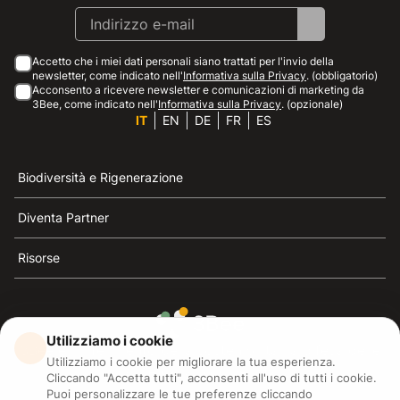
Accetto che i miei dati personali siano trattati per l'invio della
newsletter, come indicato nell'
Informativa sulla Privacy
. (obbligatorio)
Acconsento a ricevere newsletter e comunicazioni di marketing da
3Bee, come indicato nell'
Informativa sulla Privacy
. (opzionale)
IT
EN
DE
FR
ES
Biodiversità e Rigenerazione
Diventa Partner
Risorse
Utilizziamo i cookie
3Bee è il riferimento della sostenibilità, la difesa delle
Utilizziamo i cookie per migliorare la tua esperienza.
api e della biodiversità
Cliccando "Accetta tutti", acconsenti all'uso di tutti i cookie.
Puoi personalizzare le tue preferenze cliccando