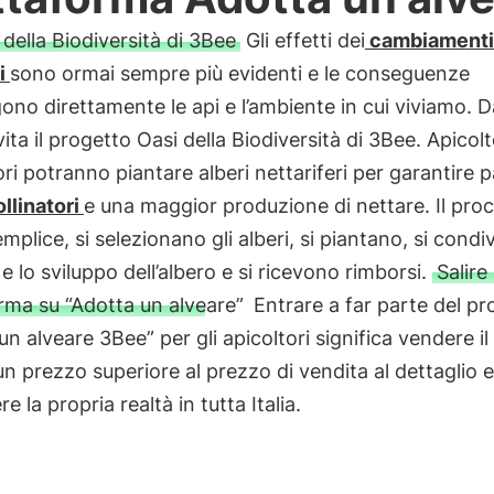
della Biodiversità di 3Bee
Gli effetti dei
cambiamenti
ci
sono ormai sempre più evidenti e le conseguenze
ono direttamente le api e l’ambiente in cui viviamo. D
ita il progetto Oasi della Biodiversità di 3Bee. Apicolt
ori potranno piantare alberi nettariferi per garantire 
llinatori
e una maggior produzione di nettare. Il pro
mplice, si selezionano gli alberi, si piantano, si condiv
 e lo sviluppo dell’albero e si ricevono rimborsi.
Salire 
rma su “Adotta un alveare”
Entrare a far parte del pr
un alveare 3Bee” per gli apicoltori significa vendere il
un prezzo superiore al prezzo di vendita al dettaglio e
e la propria realtà in tutta Italia.