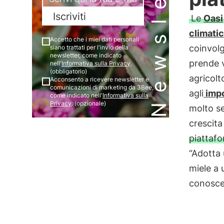
Newsletter
Iscriviti
Le
Oasi
climati
Accetto che i miei dati personali
coinvolg
siano trattati per l'invio della
newsletter, come indicato
prende v
nell'
Informativa sulla Privacy
.
(obbligatorio)
agricolt
Acconsento a ricevere newsletter e
comunicazioni di marketing da 3Bee,
agli
impo
come indicato nell'
Informativa sulla
Privacy
. (opzionale)
molto se
crescita
piattafo
“Adotta 
miele a 
conoscer