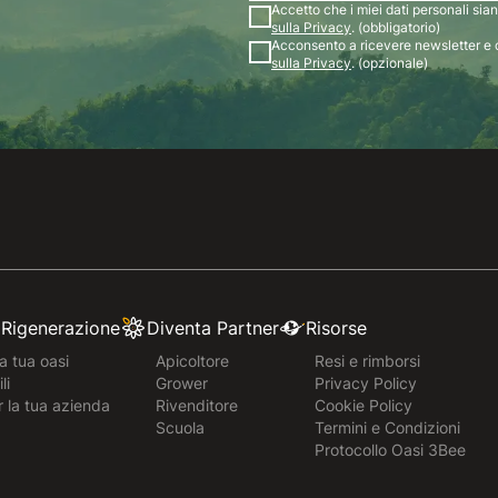
Accetto che i miei dati personali siano
sulla Privacy
. (obbligatorio)
Acconsento a ricevere newsletter e 
sulla Privacy
. (opzionale)
e Rigenerazione
Diventa Partner
Risorse
a tua oasi
Apicoltore
Resi e rimborsi
li
Grower
Privacy Policy
r la tua azienda
Rivenditore
Cookie Policy
Scuola
Termini e Condizioni
Protocollo Oasi 3Bee