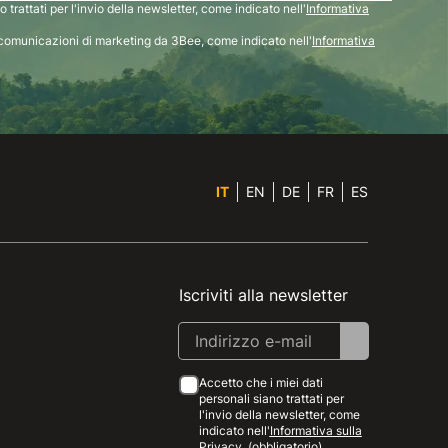
 trattati per l'invio della newsletter, come indicato nell'
Informativa
comunicazioni di marketing da 3Bee, come indicato nell'
Informativa
IT
EN
DE
FR
ES
Iscriviti alla newsletter
Accetto che i miei dati
personali siano trattati per
l'invio della newsletter, come
indicato nell'
Informativa sulla
Privacy
. (obbligatorio)