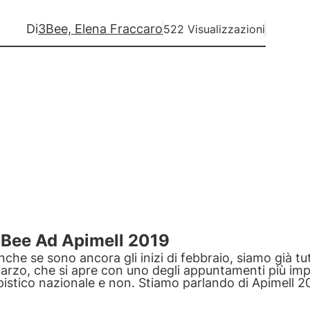
Di
3Bee, Elena Fraccaro
522 Visualizzazioni
Bee Ad Apimell 2019
nche se sono ancora gli inizi di febbraio, siamo già tut
arzo, che si apre con uno degli appuntamenti più im
pistico nazionale e non. Stiamo parlando di Apimell 20
Bee saremo presenti (stand B114).