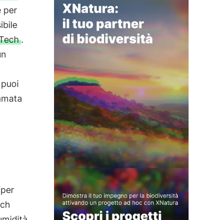
e per
ibile
 Tech
.
un
 puoi
iamata
 per
ech
umidità