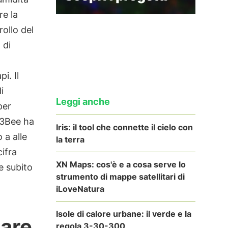
re la
rollo del
 di
i. Il
i
Leggi anche
per
3Bee ha
Iris: il tool che connette il cielo con
 a alle
la terra
ifra
XN Maps: cos'è e a cosa serve lo
re subito
strumento di mappe satellitari di
iLoveNatura
Isole di calore urbane: il verde e la
eare
regola 3-30-300