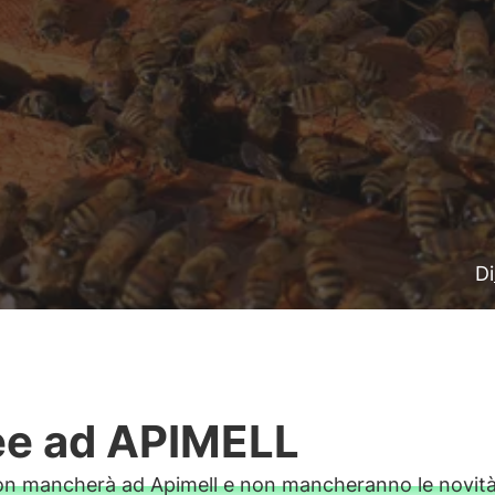
Di
e ad APIMELL
n mancherà ad Apimell e non mancheranno le novità 