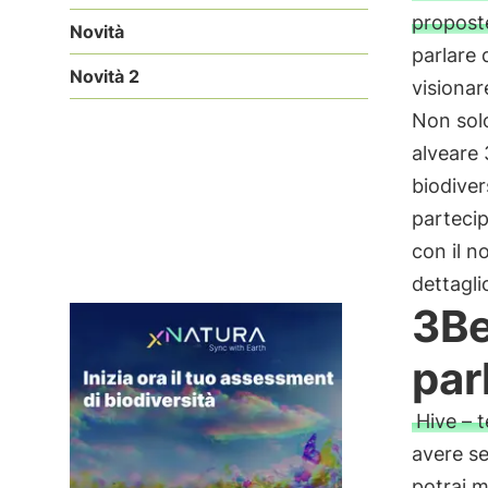
proposte
Novità
parlare 
Novità 2
visionar
Non solo
alveare
biodiver
partecip
con il n
dettagli
3Be
par
Hive – 
avere se
potrai m