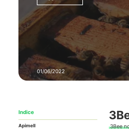
01/06/2022
3Be
Indice
Apimell
3Bee no