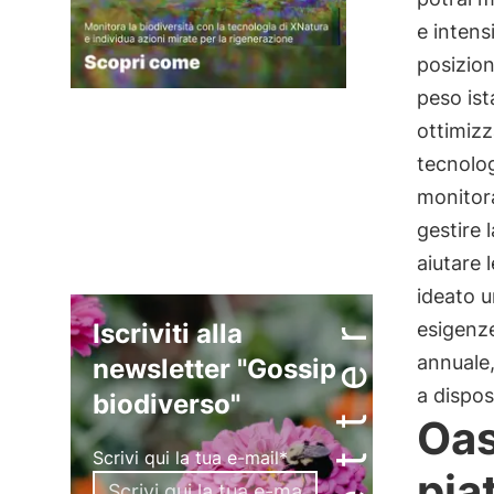
e intens
posizion
peso ist
ottimizz
tecnolog
monitora
gestire 
aiutare 
ideato u
Iscriviti alla
esigenze
annuale,
newsletter "Gossip
a dispos
biodiverso"
Oas
Scrivi qui la tua e-mail*
pia