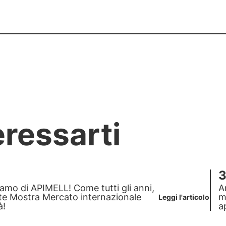
eressarti
3
amo di APIMELL! Come tutti gli anni,
A
nte
Mostra Mercato internazionale
m
Leggi l'articolo
à!
a
3