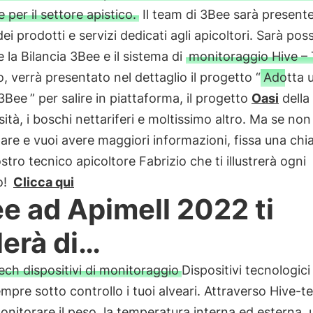
 per il settore apistico.
Il team di 3Bee sarà present
dei prodotti e servizi dedicati agli apicoltori. Sarà poss
e la Bilancia 3Bee e il sistema di
monitoraggio Hive –
, verrà presentato nel dettaglio il progetto “
Adotta 
 3Bee
” per salire in piattaforma, il progetto
Oasi
della
sità, i boschi nettariferi e moltissimo altro. Ma se non
are e vuoi avere maggiori informazioni, fissa una ch
ostro tecnico apicoltore Fabrizio che ti illustrerà ogni
o!
Clicca qui
e ad Apimell 2022 ti
lerà di…
tech dispositivi di monitoraggio
Dispositivi tecnologici
mpre sotto controllo i tuoi alveari. Attraverso Hive-t
onitorare il peso, la temperatura interna ed esterna, 