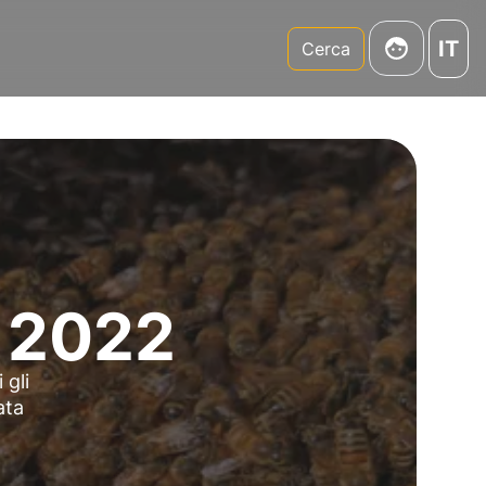
IT
m
Cerca
l 2022
 gli
ata