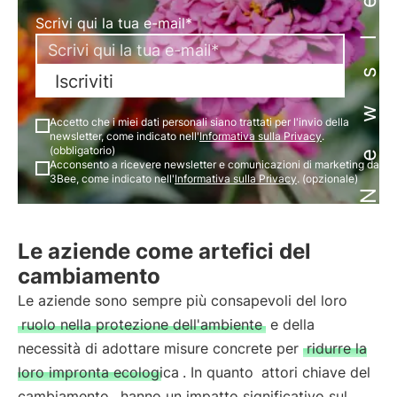
Newsletter
Scrivi qui la tua e-mail*
Iscriviti
Accetto che i miei dati personali siano trattati per l'invio della
newsletter, come indicato nell'
Informativa sulla Privacy
.
(obbligatorio)
Acconsento a ricevere newsletter e comunicazioni di marketing da
3Bee, come indicato nell'
Informativa sulla Privacy
. (opzionale)
Le aziende come artefici del
cambiamento
Le aziende sono sempre più consapevoli del loro
ruolo nella protezione dell'ambiente
e della
necessità di adottare misure concrete per
ridurre la
loro impronta ecologica
. In quanto
attori chiave del
cambiamento
, hanno un impatto significativo sul