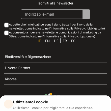
Iscriviti alla newsletter
Instagram
Facebook
Linkedin
Youtube
Accetto che i miei dati personali siano trattati per l'invio della
newsletter, come indicato nell'
Informativa sulla Privacy
. (obbligatorio)
Acconsento a ricevere newsletter e comunicazioni di marketing da
3Bee, come indicato nell'
Informativa sulla Privacy
. (opzionale)
IT
EN
DE
FR
ES
Biodiversità e Rigenerazione
Diventa Partner
Risorse
Utilizziamo i cookie
3Bee è il riferimento della sostenibilità, la difesa delle
Utilizziamo i cookie per migliorare la tua esperienza.
api e della biodiversità