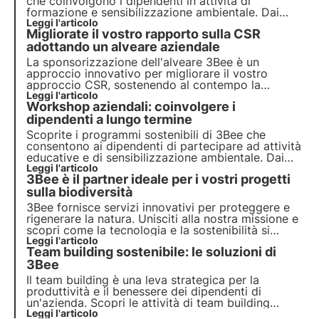
che coinvolgono i dipendenti in attività di
formazione e sensibilizzazione ambientale. Dai
workshop di apicoltura e piantumazione alle
Leggi l'articolo
Migliorate il vostro rapporto sulla CSR
degustazioni di biodiversità, migliora l'engagement
e promuovi la sostenibilità.
adottando un alveare aziendale
La sponsorizzazione dell'alveare 3Bee è un
approccio
innovativo
per migliorare il vostro
approccio CSR, sostenendo al contempo la
biodiversità. Sponsorizzate un alveare connesso e
Leggi l'articolo
Workshop aziendali: coinvolgere i
monitorate le api dalla vostra app, educando al
contempo i vostri dipendenti sull'importanza
dipendenti a lungo termine
dell'impollinazione.
Scoprite i programmi sostenibili di 3Bee che
consentono ai dipendenti di partecipare ad attività
educative e di sensibilizzazione ambientale. Dai
laboratori di apicoltura alla nostra 3bee Academy
Leggi l'articolo
3Bee è il partner ideale per i vostri progetti
e alla degustazione della biodiversità, coinvolgete i
vostri dipendenti.
sulla biodiversità
3Bee fornisce servizi innovativi per proteggere e
rigenerare la natura. Unisciti alla nostra missione e
scopri come la tecnologia e la sostenibilità si
uniscono per creare un futuro più verde per le
Leggi l'articolo
Team building sostenibile: le soluzioni di
aziende e il pianeta.
3Bee
Il team building è una leva strategica per la
produttività e il benessere dei dipendenti di
un'azienda. Scopri le attività di team building
sostenibile di 3Bee focalizzate su sviluppo
Leggi l'articolo