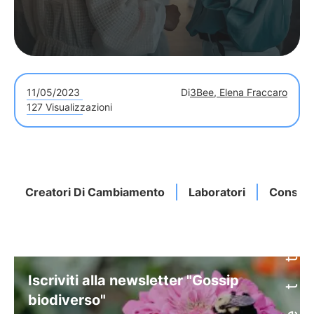
11/05/2023
Di
3Bee, Elena Fraccaro
127 Visualizzazioni
Creatori Di Cambiamento
Laboratori
Consap
Iscriviti alla newsletter "Gossip
biodiverso"