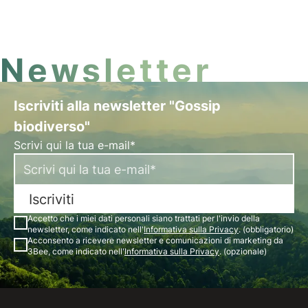
professionale e delle competenze individuali,
formazione ESG e responsabilità ambientale.
Newsletter
Iscriviti alla newsletter "Gossip
biodiverso"
Scrivi qui la tua e-mail*
Iscriviti
Accetto che i miei dati personali siano trattati per l'invio della
newsletter, come indicato nell'
Informativa sulla Privacy
. (obbligatorio)
Acconsento a ricevere newsletter e comunicazioni di marketing da
3Bee, come indicato nell'
Informativa sulla Privacy
. (opzionale)