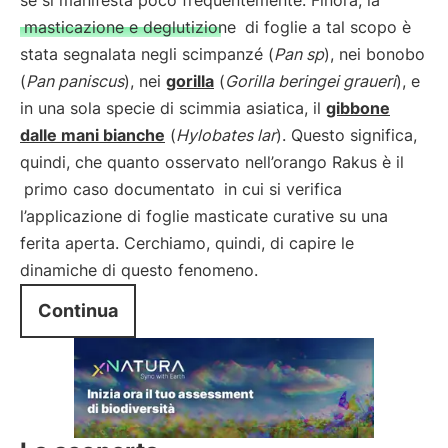
se si manifesta poco frequentemente. Finora, la
masticazione e deglutizione
di foglie a tal scopo è
stata segnalata negli scimpanzé (
Pan sp
), nei bonobo
(
Pan paniscus
), nei
gorilla
(
Gorilla beringei graueri
), e
in una sola specie di scimmia asiatica, il
gibbone
dalle mani bianche
(
Hylobates lar
). Questo significa,
quindi, che quanto osservato nell’orango Rakus è il
primo caso documentato
in cui si verifica
l’applicazione di foglie masticate curative su una
ferita aperta. Cerchiamo, quindi, di capire le
dinamiche di questo fenomeno.
Continua