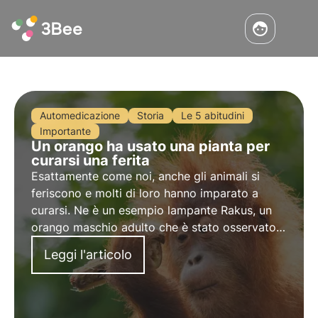
Automedicazione
Storia
Le 5 abitudini
Importante
Un orango ha usato una pianta per
curarsi una ferita
Esattamente come noi, anche gli animali si
feriscono e molti di loro hanno imparato a
curarsi. Ne è un esempio lampante Rakus, un
orango maschio adulto che è stato osservato
mentre applicava foglie masticate di una
Leggi l'articolo
piante comunemente conosciuta come Akar
Kuning su una ferita che aveva sul volto.