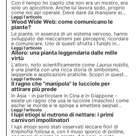
Con il tempo ho capito che non era un mostro, era
solo un apicoltore. Anche lui lavora sodo, proprio
come noi api operaie. Deve dare da mangiare ai
suoi ragazzini. Vende il nostro miele, ma ci cura
Leggi l'articolo
Wood Wide Web: come comunicano le
con amore, ci guarisce dai parassiti. Insomma, oggi
lo considero quasi fosse un parente.
piante?
Le piante, in assenza di un sistema nervoso, hanno
sviluppato dei meccanismi per percepire, ricordare
e comunicare. Uno di questi sfrutta i funghi in
simbiosi con le radici degli alberi, che sono in
Leggi l'articolo
Alloro: una pianta leggendaria dalle mille
grado di creare una rete fittissima per il trasporto
di importanti informazioni e nutrienti.
virtù
L'alloro, noto scientificamente come
Laurus nobilis
,
è una pianta con una ricca storia di simbolismi,
leggende e applicazioni pratiche. Scopri in questo
articolo le caratteristiche, la storia e le curiosità di
Leggi l'articolo
Il ragno che "manipola" le lucciole per
questa affascinante pianta nettarifera dalle mille
virtù.
attirare più prede
In Asia - in particolare in Cina e in Giappone -
esiste un ragno che usa le lucciole (maschio) come
esche: le morde e le spinge a emettere segnali
luminosi tipici degli esemplari femmine per attrarre
Leggi l'articolo
I lupi etiopi si nutrono di nettare: i primi
altre prede nella sua tela. Approfondisci lo studio e
scopri di più in questo articolo.
carnivori impollinatori
I lupi etiopi sono stati osservati leccare fiori di
Kniphofia foliosa e, con il muso sporco di polline,