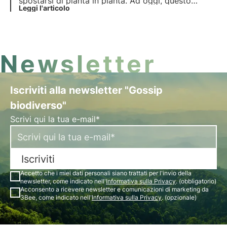
spostarsi di pianta in pianta. Ad oggi, questo
rappresenta il primo caso di grande carnivoro
Leggi l'articolo
impollinatore. Scopri perché si comporta così e
che impatto ha questo comportamento e questa
scoperta.
Newsletter
Iscriviti alla newsletter "Gossip
biodiverso"
Scrivi qui la tua e-mail*
Iscriviti
Accetto che i miei dati personali siano trattati per l'invio della
newsletter, come indicato nell'
Informativa sulla Privacy
. (obbligatorio)
Acconsento a ricevere newsletter e comunicazioni di marketing da
3Bee, come indicato nell'
Informativa sulla Privacy
. (opzionale)