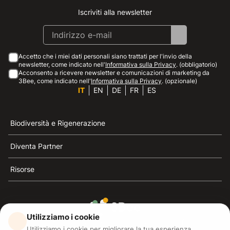
Iscriviti alla newsletter
Instagram
Facebook
Linkedin
Youtube
Accetto che i miei dati personali siano trattati per l'invio della
newsletter, come indicato nell'
Informativa sulla Privacy
. (obbligatorio)
Acconsento a ricevere newsletter e comunicazioni di marketing da
3Bee, come indicato nell'
Informativa sulla Privacy
. (opzionale)
IT
EN
DE
FR
ES
Biodiversità e Rigenerazione
Diventa Partner
Risorse
Utilizziamo i cookie
3Bee è il riferimento della sostenibilità, la difesa delle
Utilizziamo i cookie per migliorare la tua esperienza.