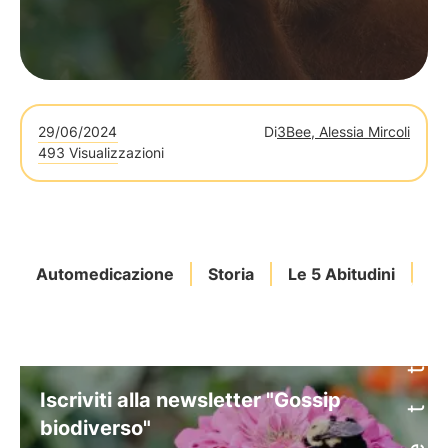
29/06/2024
Di
3Bee, Alessia Mircoli
493 Visualizzazioni
Automedicazione
Storia
Le 5 Abitudini
Im
Iscriviti alla newsletter "Gossip
biodiverso"