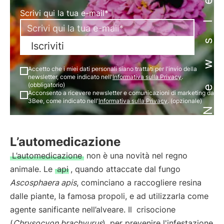
Newsletter
Scrivi qui la tua e-mail*
Iscriviti
Accetto che i miei dati personali siano trattati per l'invio della
newsletter, come indicato nell'
Informativa sulla Privacy
.
(obbligatorio)
Acconsento a ricevere newsletter e comunicazioni di marketing da
3Bee, come indicato nell'
Informativa sulla Privacy
. (opzionale)
L’automedicazione
L’automedicazione
non è una novità nel regno
animale. Le
api
, quando attaccate dal fungo
Ascosphaera apis
, cominciano a raccogliere resina
dalle piante, la famosa propoli, e ad utilizzarla come
agente sanificante nell’alveare. Il
crisocione
(
Chrysocyon brachyurus
), per prevenire l'infestazione