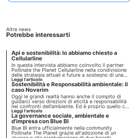
Altre news
Potrebbe interessarti
Api e sostenibilità: lo abbiamo chiesto a
Cellularline
In questa intervista abbiamo coinvolto il partner
Pollinate the Planet Cellularline nella condivisione
delle strategia attuali e future a sostegno di una
transizione ecologica che li vede protagonisti fin
Leggi l'articolo
Sostenibilità e Responsabilità ambientale: il
da ora a partire dal progetto per la protezione
della biodiversità realizzato con 3Bee dal 2021
caso Noverim
Oggi le grandi realtà hanno anche il compito di
guidarci verso direzioni di eticità e responsabilità
nei confronti dell’ambiente. Ed è proprio quello che
ha fatto Noverim, aderendo al progetto Pollinate
Leggi l'articolo
La governance sociale, ambientale e
the future di 3Bee.
d'impresa con Blue BI
Blue BI entra ufficialmente nella community
Pollinate The Planet grazie all'adozione di un
alveare e alla piantumazione di due boschi