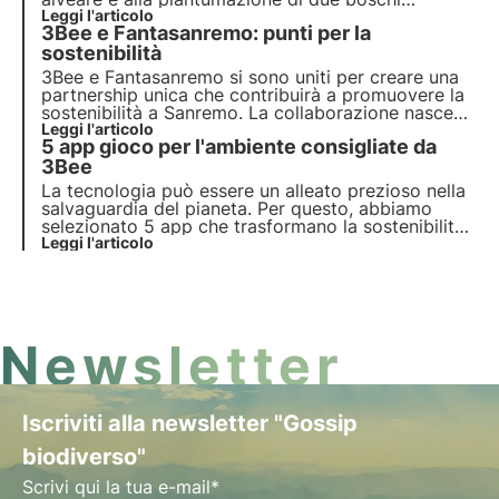
nettariferi composti da ben 200 alberi melliferi. Il
Leggi l'articolo
3Bee e Fantasanremo: punti per la
loro è un esempio concreto di sostenibilità
aziendale e rigenerazione della biodiversità.
sostenibilità
3Bee e Fantasanremo
si sono uniti per creare una
partnership unica che contribuirà a promuovere la
sostenibilità a Sanremo
. La collaborazione nasce
per analizzare e supportare i punti assegnati alle
Leggi l'articolo
5 app gioco per l'ambiente consigliate da
vere azioni di sostenibilità ambientale. 3Bee sarà
l'occhio critico sulla sostenibilità.
3Bee
La tecnologia può essere un alleato prezioso nella
salvaguardia del pianeta. Per questo, abbiamo
selezionato 5 app che trasformano la sostenibilità
ambientale in un'esperienza interattiva e
Leggi l'articolo
coinvolgente, adatte a grandi e piccoli. Scopri
come giocare può fare la differenza per l'ambiente.
Newsletter
Iscriviti alla newsletter "Gossip
biodiverso"
Scrivi qui la tua e-mail*