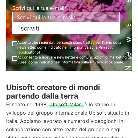
Newsletter
Scrivi qui la tua e-mail*
Iscriviti
Accetto che i miei dati personali siano trattati per l'invio della
newsletter, come indicato nell'
Informativa sulla Privacy
.
(obbligatorio)
Acconsento a ricevere newsletter e comunicazioni di marketing da
3Bee, come indicato nell'
Informativa sulla Privacy
. (opzionale)
Ubisoft: creatore di mondi
partendo dalla terra
Fondato nel 1998,
Ubisoft Milan
è lo studio di
sviluppo del gruppo internazionale Ubisoft situato in
Italia. Abbiamo lavorato a numerosi videogiochi in
collaborazione con altre realtà del gruppo e negli
ultimi anni abbiamo esteso la nostra partnership a