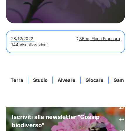
28/12/2022
Di
3Bee, Elena Fraccaro
144 Visualizzazioni
Terra
Studio
Alveare
Giocare
Game 
Iscriviti alla newsletter "Gossip
biodiverso"