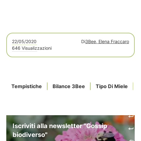
22/05/2020
Di
3Bee, Elena Fraccaro
646 Visualizzazioni
Tempistiche
Bilance 3Bee
Tipo Di Miele
F
Iscriviti alla newsletter "Gossip
biodiverso"