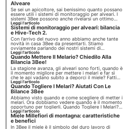
Alveare
Se sei un apicoltore, sai benissimo quanto possano
essere utili i sistemi di monitoraggio per alveari. I
sistemi 3Bee possono anche rivelarsi un ottimo
canale per incrementare la vendita del tuo miele.
Leggi l'articolo
Sistemi di monitoraggio per alveari: bilancia
Scopri cinque motivi per far adottare il tuo alveare!
e Hive-Tech 2.
Con l’arrivo del nuovo anno abbiamo anche tante
novità in casa 3Bee da presentarti. Stiamo
ovviamente parlando dei nostri sistemi di
monitoraggio per alveari. Abbiamo lavorato molto
Leggi l'articolo
Quando Mettere Il Melario? Chiedilo Alla
per poter offrire un prodotto effettivamente
competitivo, facile da usare e capace di aiutare
Bilancia 3Bee!
l’apicoltura.
La stagione avanza, gli alveari sono forti, quando è
il momento migliore per mettere i melari e far sì
che le api vadano subito a deporci il miele? Fatti
suggerire questa e tante altre informazioni dalla
Leggi l'articolo
Quando Togliere I Melari? Aiutati Con Le
bilancia 3Bee Hive-Tech!
Bilance 3Bee
Abbiamo visto quando e come scegliere di metter i
melari. Ora dobbiamo vedere quando è il momento
opportuno per toglierli. Quando Togliere I Melari?
Aiutati Con Le Bilance e sistemi di monitoraggio
Leggi l'articolo
Miele Millefiori di montagna: caratteristiche
3Bee?
e benefici
In 3Bee il miele è il simbolo del duro lavoro di