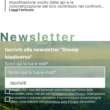
impollinazione svolto dalle api e la
concretizzazione del loro contributo nei confronti
dell’ecosistema. I nostri progetti supportano la
Leggi l'articolo
biodiversità e tramite i nostri growers garantiscono
un ambiente sano per gli impollinatori.
Newsletter
Iscriviti alla newsletter "Gossip
biodiverso"
Scrivi qui la tua e-mail*
Iscriviti
Accetto che i miei dati personali siano trattati per l'invio della
newsletter, come indicato nell'
Informativa sulla Privacy
. (obbligatorio)
Acconsento a ricevere newsletter e comunicazioni di marketing da
3Bee, come indicato nell'
Informativa sulla Privacy
. (opzionale)