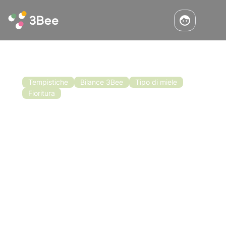
Tempistiche
Bilance 3Bee
Tipo di miele
Fioritura
Quando Togliere I Melari? Aiutati Con
Le Bilance 3Bee
Abbiamo visto quando e come scegliere di
metter i melari. Ora dobbiamo vedere quando
è il momento opportuno per toglierli. Scegliere
il momento giusto per togliere i melari infatti è
molto importante per non perdere miele e
Leggi l'articolo
anche per ottenere una migliore qualità nel
caso dei mieli monoflora.