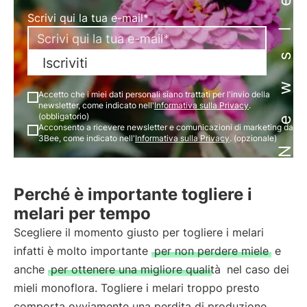
Newsletter
Scrivi qui la tua e-mail*
Iscriviti
Accetto che i miei dati personali siano trattati per l'invio della
newsletter, come indicato nell'
Informativa sulla Privacy
.
(obbligatorio)
Acconsento a ricevere newsletter e comunicazioni di marketing da
3Bee, come indicato nell'
Informativa sulla Privacy
. (opzionale)
Perché è importante togliere i
melari per tempo
Scegliere il momento giusto per togliere i melari
infatti è molto importante
per non perdere miele
e
anche
per ottenere una migliore qualità
nel caso dei
mieli monoflora. Togliere i melari troppo presto
comporta ovviamente una perdita di produzione,