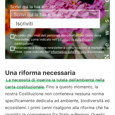
Newsletter
Scrivi qui la tua e-mail*
Iscriviti
Accetto che i miei dati personali siano trattati per l'invio della
newsletter, come indicato nell'
Informativa sulla Privacy
.
(obbligatorio)
Acconsento a ricevere newsletter e comunicazioni di marketing da
3Bee, come indicato nell'
Informativa sulla Privacy
. (opzionale)
Una riforma necessaria
La necessità di inserire la tutela dell’ambiente nella
carta costituzionale
Fino a questo momento, la
nostra Costituzione non conteneva nessuna norma
specificamente dedicata ad ambiente, biodiversità ed
ecosistemi. I primi cenni risalgono alla riforma che ha
ripartito le competenze fra Stato e Regioni. Questo