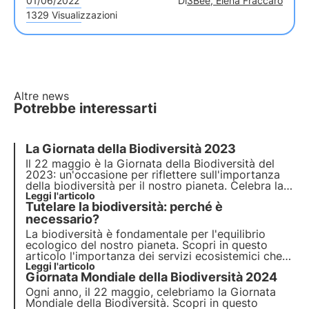
01/06/2022
Di
3Bee, Elena Fraccaro
1329 Visualizzazioni
Altre news
Potrebbe interessarti
La Giornata della Biodiversità 2023
Il 22 maggio è la Giornata della Biodiversità del
2023: un'occasione per riflettere sull'importanza
della biodiversità per il nostro pianeta. Celebra la
varietà della vita sulla Terra! Leggi il nostro
Leggi l'articolo
Tutelare la biodiversità: perché è
articolo per saperne di più.
necessario?
La biodiversità è fondamentale per l'equilibrio
ecologico del nostro pianeta. Scopri in questo
articolo l'importanza dei servizi ecosistemici che
offre, il costo della sua perdita e le strategie
Leggi l'articolo
Giornata Mondiale della Biodiversità 2024
essenziali per la sua conservazione.
Ogni anno, il 22 maggio, celebriamo la Giornata
Mondiale della Biodiversità. Scopri in questo