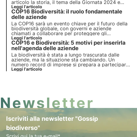
articolo la storia, il tema della Giornata 2024 e
l'impegno di 3Bee nel monitoraggio, tutela e
Leggi l'articolo
COP16 Biodiversità: il ruolo fondamentale
rigenerazione della biodiversità.
delle aziende
La COP16 sarà un evento chiave per il futuro della
biodiversità globale, con governi e aziende
chiamati a collaborare per proteggere gli
ecosistemi del pianeta. Scopri in questo articolo il
Leggi l'articolo
COP16 e Biodiversità: 5 motivi per inserirla
programma, gli obiettivi e il ruolo fondamentale
delle imprese nella tutela della biodiversità.
nell'agenda delle aziende
La biodiversità è stata a lungo trascurata dalle
aziende, ma la situazione sta cambiando. Un
numero record di imprese si prepara a partecipare
alla COP16 del 2024. Sono cinque le tendenze
Leggi l'articolo
globali che alimentano il crescente interesse delle
aziende per la natura e la biodiversità.
Newsletter
Iscriviti alla newsletter "Gossip
biodiverso"
Scrivi qui la tua e-mail*