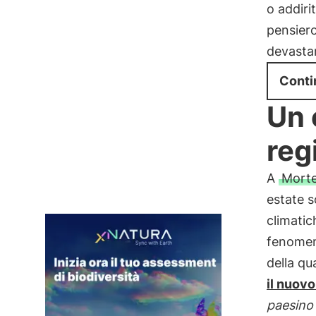
o addiri
pensiero
devasta
Conti
Un 
reg
A
Morte
estate s
climatic
fenomeni
della qu
il nuov
paesino 