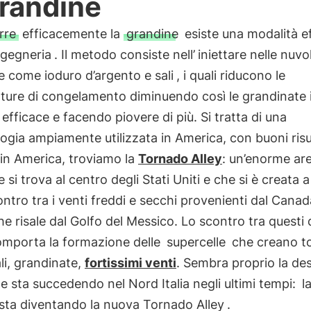
grandine
rre
efficacemente la
grandine
esiste una modalità ef
gegneria
. Il metodo consiste nell’
iniettare nelle nuvo
 come ioduro d’argento e sali
, i quali riducono le
ture di congelamento diminuendo così le grandinate 
efficace e facendo piovere di più. Si tratta di una
gia ampiamente utilizzata in America, con buoni risul
in America, troviamo la
Tornado Alley
: un’enorme are
e si trova al centro degli Stati Uniti e che si è creata 
ontro tra i venti freddi e secchi provenienti dal Canada
e risale dal Golfo del Messico. Lo scontro tra questi
omporta la formazione delle
supercelle
che creano t
i, grandinate,
fortissimi venti
. Sembra proprio la de
he sta succedendo nel Nord Italia negli ultimi tempi:
l
sta diventando la nuova Tornado Alley
.