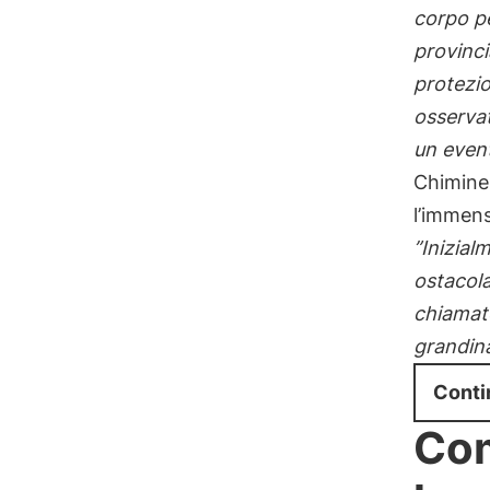
corpo pe
provinci
protezio
osservat
un event
Chimine
l’immens
”Inizial
ostacola
chiamat
grandina
Conti
Com