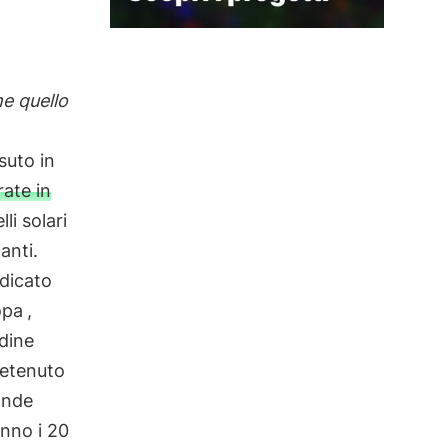
me quello
suto in
rate in
li solari
anti.
udicato
opa
,
dine
detenuto
rande
anno i 20