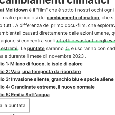
at Meltdown
è il "film" che è sotto i nostri occhi ogni
ti reali e pericolosi del
cambiamento climatico
, che s
 tutti. A differenza del primo docu-film, che esplorav
 ambientali causati direttamente dalle azioni umane, 
agione si concentra sugli
effetti devastanti degli eve
i estremi
. Le
puntate
saranno
5
e usciranno con ca
ale durante il mese di
novembre 2023
.
o 1: Milano di fuoco, le isole di calore
io 2: Vaia, una tempesta da ricordare
io 3: Invasione silente, granchio blu e specie aliene
io 4: Grandinate estreme, il nuovo normale
io 5: Emilia Sott'acqua
a la puntata