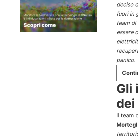
deciso d
fuori in 
team di 
essere 
elettric
recupera
panico. 
Conti
Gli 
dei
Il team 
Mortegl
territor