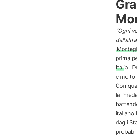
Gra
Mor
“Ogni vo
dell’altr
Mortegl
prima p
Italia
. D
e molto 
Con que
la “meda
battendo
italiano
dagli St
probabil