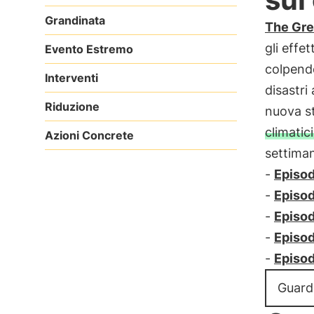
Grandinata
The Gre
gli effet
Evento Estremo
colpendo
Interventi
disastri
Riduzione
nuova st
climatic
Azioni Concrete
settiman
-
Episodi
-
Episod
-
Episod
-
Episod
-
Episod
Guard