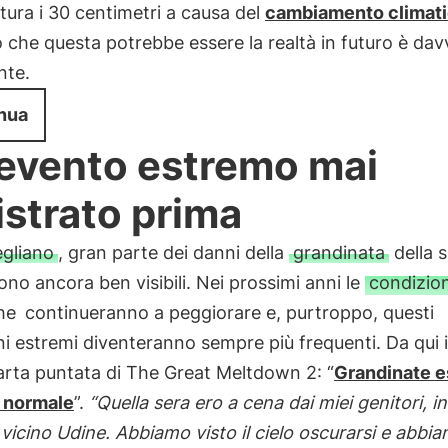
ttura i 30 centimetri a causa del
cambiamento climat
 che questa potrebbe essere la realtà in futuro è dav
nte.
nua
evento estremo mai
istrato prima
gliano
, gran parte dei danni della
grandinata
della 
ono ancora ben visibili. Nei prossimi anni le
condizion
he
continueranno a peggiorare e, purtroppo, questi
 estremi diventeranno sempre più frequenti. Da qui il
arta puntata di The Great Meltdown 2: “
Grandinate e
o normale
”.
“Quella sera ero a cena dai miei genitori, i
vicino Udine. Abbiamo visto il cielo oscurarsi e abbi