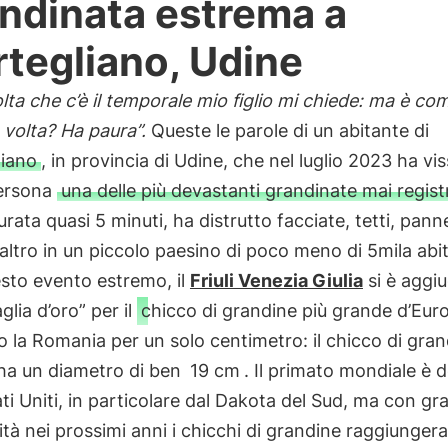
ndinata estrema a
tegliano, Udine
lta che c’è il temporale mio figlio mi chiede: ma è co
a volta? Ha paura”.
Queste le parole di un abitante di
iano
, in provincia di Udine, che nel luglio 2023 ha vis
ersona
una delle più devastanti grandinate mai regist
urata quasi 5 minuti, ha distrutto facciate, tetti, pannel
altro in un piccolo paesino di poco meno di 5mila abit
sto evento estremo, il
Friuli Venezia Giulia
si è aggi
glia d’oro” per il
chicco di grandine più grande d’Eur
 la Romania per un solo centimetro: il chicco di gran
 ha un diametro di ben
19 cm
. Il primato mondiale è 
ati Uniti, in particolare dal Dakota del Sud, ma con g
ità nei prossimi anni i chicchi di grandine raggiunger