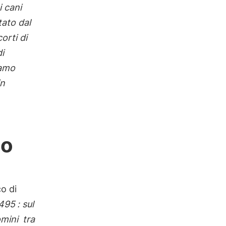
i cani
tato dal
orti di
i
iamo
in
no
co di
495
: sul
omini
tra