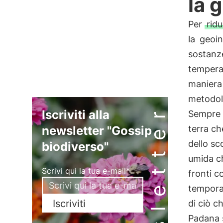
la 
Per
ridu
la
geoin
sostanze
tempera
maniera 
metodolo
Newsletter
Iscriviti alla
Sempre 
newsletter "Gossip
terra ch
dello sc
biodiverso"
umida ch
Scrivi qui la tua e-mail*
fronti c
temporal
Iscriviti
di ciò c
Padana 