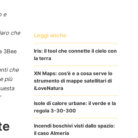
o e
iaro che
Leggi anche
Iris: il tool che connette il cielo con
 a 3Bee
la terra
enti che
XN Maps: cos'è e a cosa serve lo
e più
strumento di mappe satellitari di
iLoveNatura
questa
”
Isole di calore urbane: il verde e la
regola 3-30-300
te
Incendi boschivi visti dallo spazio:
il caso Almería