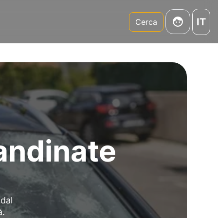
IT
m
Cerca
andinate
 dal
à.