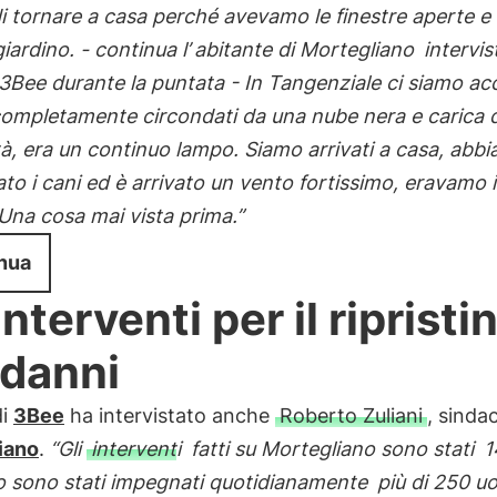
i tornare a casa perché avevamo le finestre aperte e 
giardino. - continua l’
abitante di Mortegliano
intervis
3Bee durante la puntata - In Tangenziale ci siamo acc
completamente circondati da una nube nera e carica d
ità, era un continuo lampo. Siamo arrivati a casa, abb
to i cani ed è arrivato un vento fortissimo, eravamo 
Una cosa mai vista prima.”
nua
interventi per il ripristi
 danni
di
3Bee
ha intervistato anche
Roberto Zuliani
, sinda
iano
.
“Gli
interventi
fatti su Mortegliano sono stati
1
io sono stati impegnati quotidianamente
più di 250 u