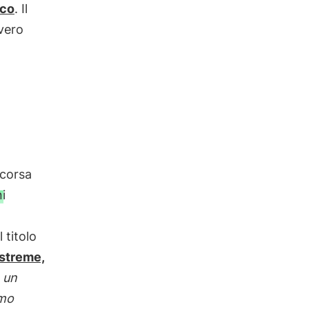
ico
. Il
vero
scorsa
i
 titolo
streme,
n un
amo