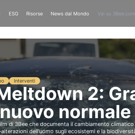
e
ESG
Risorse
News dal Mondo
Vai su 3Bee.co
mo
Interventi
Meltdown 2: Gr
l nuovo normale
film di 3Bee che documenta il cambiamento climatico
-alterazioni dell'uomo sugli ecosistemi e la biodiversit