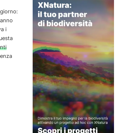
 giorno:
tanno
a i
questa
nti
denza