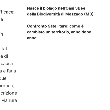
Nasce il biolago nell'Oasi 3Bee
ficace:
della Biodiversità di Mezzago (MB)
le
Confronto Satellitare: come è
cambiato un territorio, anno dopo
in
anno
tati.
a di
a causa
 e l’aria
 due
ornado,
scrizione
a Pianura