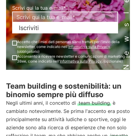
Newsletter
Scrivi qui la tua e-mail*
Iscriviti
Accetto che i miei dati personali siano trattati per l'invio della
newsletter, come indicato nell'
Informativa sulla Privacy
.
(obbligatorio)
Acconsento a ricevere newsletter e comunicazioni di marketing da
3Bee, come indicato nell'
Informativa sulla Privacy
. (opzionale)
Team building e sostenibilità: un
binomio sempre più diffuso
Negli ultimi anni, il concetto di
team building
è
cambiato notevolmente. Se prima l'accento era posto
principalmente su attività ludiche o sportive, oggi le
aziende sono alla ricerca di esperienze che non solo
rafforzino il team, ma che abbiano anche un
impatto