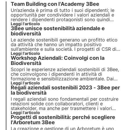
Team Building con l'Academy 3Bee
Un’azienda è prima di tutto i suoi dipendenti; le
opportunità per condividere i valori aziendali e
rendere i dipendenti protagonisti sono quindi
fondamentali. 3Bee ha creato “Academy” per
Leggi l'articolo
3Bee unisce sostenibilità aziendale e
creare una sinergia tra i progetti di sostenibilità e il
corporate engagement.
biodiversità
Le aziende sostenibili generano un profitto etico
da attività che hanno un impatto positivo
sull’ambiente e sulla società. I progetti di CSR di
3Bee rigenerano la biodiversità. Scopri come
Leggi l'articolo
Workshop Aziendali: Coinvolgi con la
essere (più) sostenibile e come proteggere la
biodiversità coinvolgendo i tuoi dipendenti.
Biodiversità
Scopri le esperienze aziendali sostenibili di 3Bee,
che coinvolgono i dipendenti in attività di
formazione e sensibilizzazione ambientale. Dai
workshop di apicoltura e piantumazione alle
Leggi l'articolo
Regali aziendali sostenibili 2023 - 3Bee per
degustazioni di biodiversità, migliora l'engagement
e promuovi la sostenibilità.
la biodiversità
I regali aziendali sono fondamentali per costruire
relazioni solide con collaboratori, clienti e
stakeholder, ma anche per trasmettere i valori
aziendali. Tra questi, ha un rilievo sempre maggiore
Leggi l'articolo
Progetti di sostenibilità: perché scegliere
la sostenibilità. Scopri i regali aziendali sostenibili
di 3Bee: scegli e regala la biodiversità.
l'Arboretum 3Bee
La creazione e gestione di un Arboretum è uno