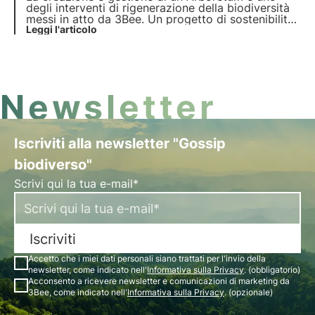
degli interventi di rigenerazione della biodiversità
messi in atto da 3Bee. Un progetto di sostenibilità
aziendale misurato tramite dashboard, per un
Leggi l'articolo
approccio scientifico che previene il rischio di
greenwashing. Scopri di più in questo articolo.
Newsletter
Iscriviti alla newsletter "Gossip
biodiverso"
Scrivi qui la tua e-mail*
Iscriviti
Accetto che i miei dati personali siano trattati per l'invio della
newsletter, come indicato nell'
Informativa sulla Privacy
. (obbligatorio)
Acconsento a ricevere newsletter e comunicazioni di marketing da
3Bee, come indicato nell'
Informativa sulla Privacy
. (opzionale)