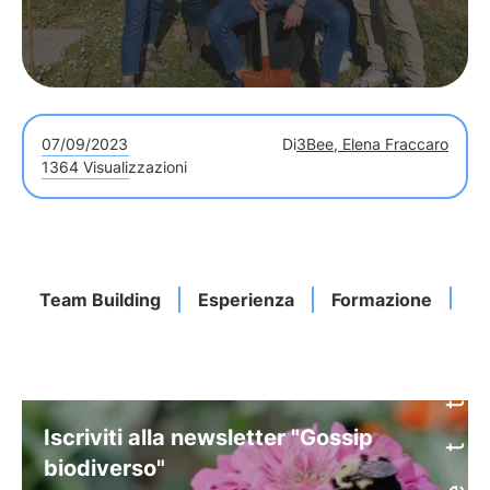
07/09/2023
Di
3Bee, Elena Fraccaro
1364 Visualizzazioni
Team Building
Esperienza
Formazione
B
Iscriviti alla newsletter "Gossip
biodiverso"