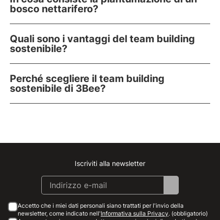
bosco nettarifero?
Quali sono i vantaggi del team building
sostenibile?
Perché scegliere il team building
sostenibile di 3Bee?
Iscriviti alla newsletter
Instagram
Facebook
Linkedin
Youtube
Accetto che i miei dati personali siano trattati per l'invio della
newsletter, come indicato nell'
Informativa sulla Privacy
. (obbligatorio)